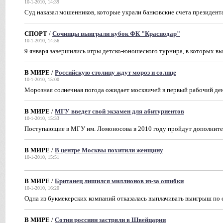
10-1-2010, 14:39
Суд наказал мошенников, которые украли банковские счета президен
СПОРТ
/
Сочинцы выиграли кубок ФК "Краснодар"
10-1-2010, 14:56
9 января завершились игры детско-юношеского турнира, в которых в
В МИРЕ
/
Российскую столицу ждут мороз и солнце
10-1-2010, 15:00
Морозная солнечная погода ожидает москвичей в первый рабочий ден
В МИРЕ
/
МГУ введет свой экзамен для абитуриентов
10-1-2010, 15:33
Поступающие в МГУ им. Ломоносова в 2010 году пройдут дополните
В МИРЕ
/
В центре Москвы похитили женщину
10-1-2010, 15:51
В МИРЕ
/
Британец лишился миллионов из-за ошибки
10-1-2010, 16:20
Одна из букмекерских компаний отказалась выплачивать выигрыш по 
В МИРЕ
/
Сотни россиян застряли в Швейцарии