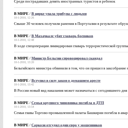
Среди пострадавших девять иностранных туристов и ребенок
В МИРЕ
/
В цирке упала трибуна с людьми
10-1-2010, 12:26
Свыше 30 человек получили ранения в Португалии в результате обр
В МИРЕ
/
В Махачкале убит главарь боевиков
10-1-2010, 12:48
В ходе спецоперации ликвидирован главарь террористической групп
В МИРЕ
/
Министр Бельгии спровоцировал скандал
10-1-2010, 13:20
Бельгийского министра обвинили в том, что он пришел в заксобрание
В МИРЕ
/
Вступил в силу закон о домашнем аресте
10-1-2010, 13:42
В России новый вид наказания может назначаться с сегодняшнего дня
В МИРЕ
/
Семья крупного чиновника погибла в ДТП
10-1-2010, 13:54
Семья главы Торгово-промышленной палаты Башкирии погибла в ава
В МИРЕ
/
Саркози отсудил один евро у мошенников