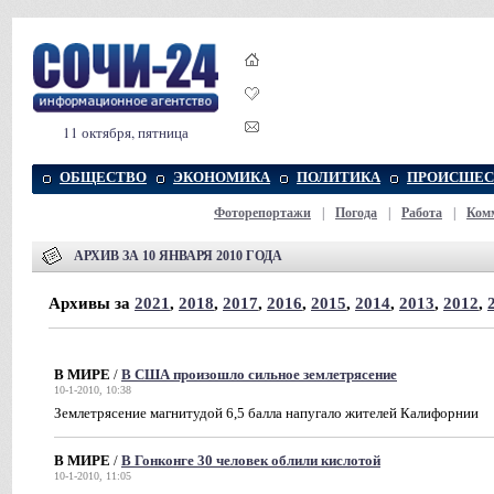
11 октября, пятница
ОБЩЕСТВО
ЭКОНОМИКА
ПОЛИТИКА
ПРОИСШЕС
Фоторепортажи
|
Погода
|
Работа
|
Ком
АРХИВ ЗА 10 ЯНВАРЯ 2010 ГОДА
Архивы за
2021
,
2018
,
2017
,
2016
,
2015
,
2014
,
2013
,
2012
,
В МИРЕ
/
В США произошло сильное землетрясение
10-1-2010, 10:38
Землетрясение магнитудой 6,5 балла напугало жителей Калифорнии
В МИРЕ
/
В Гонконге 30 человек облили кислотой
10-1-2010, 11:05