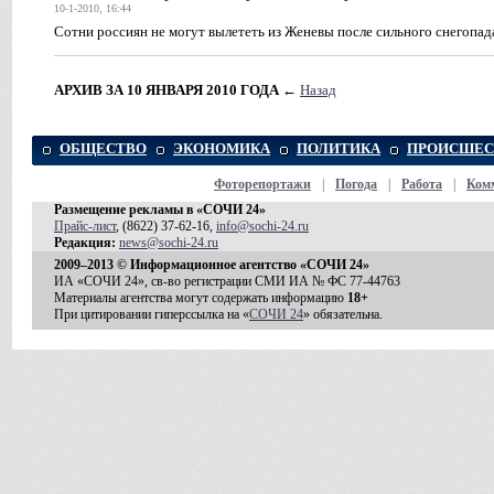
10-1-2010, 16:44
Сотни россиян не могут вылететь из Женевы после сильного снегопад
АРХИВ ЗА 10 ЯНВАРЯ 2010 ГОДА
←
Назад
ОБЩЕСТВО
ЭКОНОМИКА
ПОЛИТИКА
ПРОИСШЕС
Фоторепортажи
|
Погода
|
Работа
|
Ком
Размещение рекламы в «СОЧИ 24»
Прайс-лист
, (8622) 37-62-16,
info@sochi-24.ru
Редакция:
news@sochi-24.ru
2009–2013 © Информационное агентство «СОЧИ 24»
ИА «СОЧИ 24», св-во регистрации СМИ ИА № ФС 77-44763
Материалы агентства могут содержать информацию
18+
При цитировании гиперссылка на «
СОЧИ 24
» обязательна.