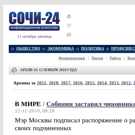
11 октября, пятница
ОБЩЕСТВО
ЭКОНОМИКА
ПОЛИТИКА
ПРОИСШЕС
Фоторепортажи
|
Погода
|
Работа
|
Ком
АРХИВ ЗА 12 НОЯБРЯ 2010 ГОДА
Архивы за
2021
,
2018
,
2017
,
2016
,
2015
,
2014
,
2013
,
2012
,
В МИРЕ
/
Собянин заставил чиновнико
12-11-2010, 08:28
Мэр Москвы подписал распоряжение о раб
своих подчиненных