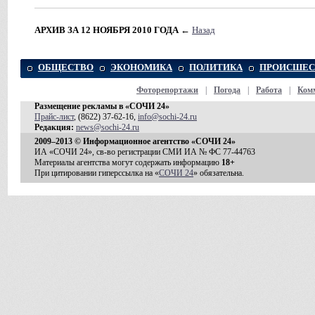
АРХИВ ЗА 12 НОЯБРЯ 2010 ГОДА
←
Назад
ОБЩЕСТВО
ЭКОНОМИКА
ПОЛИТИКА
ПРОИСШЕС
Фоторепортажи
|
Погода
|
Работа
|
Ком
Размещение рекламы в «СОЧИ 24»
Прайс-лист
, (8622) 37-62-16,
info@sochi-24.ru
Редакция:
news@sochi-24.ru
2009–2013 © Информационное агентство «СОЧИ 24»
ИА «СОЧИ 24», св-во регистрации СМИ ИА № ФС 77-44763
Материалы агентства могут содержать информацию
18+
При цитировании гиперссылка на «
СОЧИ 24
» обязательна.