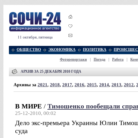
11 октября, пятница
ОБЩЕСТВО
ЭКОНОМИКА
ПОЛИТИКА
ПРОИСШЕС
Фоторепортажи
|
Погода
|
Работа
|
Ком
АРХИВ ЗА 25 ДЕКАБРЯ 2010 ГОДА
Архивы за
2021
,
2018
,
2017
,
2016
,
2015
,
2014
,
2013
,
2012
,
В МИРЕ
/
Тимошенко пообещали спра
25-12-2010, 00:02
Дело экс-премьера Украины Юлии Тимош
суда