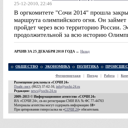
25-12-2010, 22:46
В оргкомитете "Сочи 2014" прошла закры
маршрута олимпийского огня. Он займет 
пройдет через всю территорию России. Э
продолжительной за всю историю Олимп
АРХИВ ЗА 25 ДЕКАБРЯ 2010 ГОДА
←
Назад
ОБЩЕСТВО
ЭКОНОМИКА
ПОЛИТИКА
ПРОИСШЕС
Фоторепортажи
|
Погода
|
Работа
|
Ком
Размещение рекламы в «СОЧИ 24»
Прайс-лист
, (8622) 37-62-16,
info@sochi-24.ru
Редакция:
news@sochi-24.ru
2009–2013 © Информационное агентство «СОЧИ 24»
ИА «СОЧИ 24», св-во регистрации СМИ ИА № ФС 77-44763
Материалы агентства могут содержать информацию
18+
При цитировании гиперссылка на «
СОЧИ 24
» обязательна.