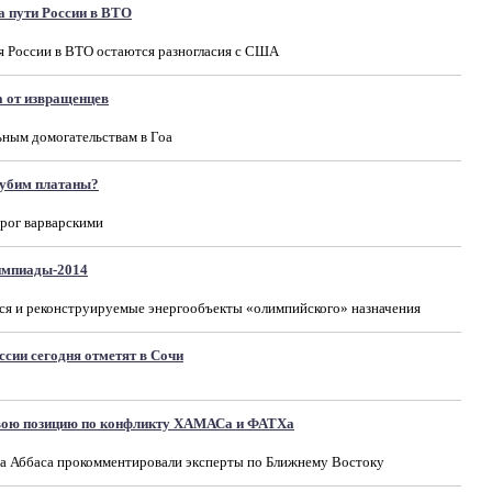
а пути России в ВТО
я России в ВТО остаются разногласия с США
а от извращенцев
ьным домогательствам в Гоа
губим платаны?
рог варварскими
импиады-2014
еся и реконструируемые энергообъекты «олимпийского» назначения
ссии сегодня отметят в Сочи
свою позицию по конфликту ХАМАСа и ФАТХа
а Аббаса прокомментировали эксперты по Ближнему Востоку