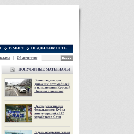
Т
В МИРЕ
НЕДВИЖИМОСТЬ
еклама
|
Об агентстве
ПОПУЛЯРНЫЕ МАТЕРИАЛЫ
В новогодние дни
движение автомобилей
в направлении Красной
Поляны ограничат
Центр регистрации
болельщиков Кубка
конфедераций 2017
заработал в Сочи
В день открытия сезона