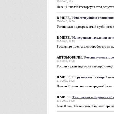
27-1-2010, 13:41
Певец Николай Расторгуев стал депута
В МИРЕ
/
Известен убийца священни
27-1-2010, 14:00
Установлен подозреваемый в убийстве
В МИРЕ
/
На переписи населения мож
27-1-2010, 14:13
Россиянам предлагают заработать на п
АВТОМОБИЛИ
/
России нужен втор
27-1-2010, 14:28
России нужен еще один автопроизводи
В МИРЕ
/
В Грузии снесли второй п
27-1-2010, 14:28
Власти Грузии снесли очередной памя
В МИРЕ
/
Тимошенко и Янукович обм
27-1-2010, 14:29
Блок Юлии Тимошенко обвинил Партию р