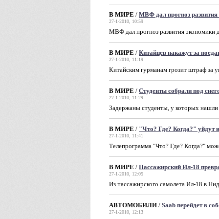
В МИРЕ
/
МВФ дал прогноз развития
27-1-2010, 10:59
МВФ дал прогноз развития экономики дл
В МИРЕ
/
Китайцев накажут за поеда
27-1-2010, 11:19
Китайским гурманам грозит штраф за у
В МИРЕ
/
Студенты собрали под сне
27-1-2010, 11:29
Задержаны студенты, у которых нашли
В МИРЕ
/
"Что? Где? Когда?" уйдут 
27-1-2010, 11:41
Телепрограмма "Что? Где? Когда?" мож
В МИРЕ
/
Пассажирский Ил-18 превра
27-1-2010, 12:05
Из пассажирского самолета Ил-18 в Ни
АВТОМОБИЛИ
/
Saab перейдет в со
27-1-2010, 12:13