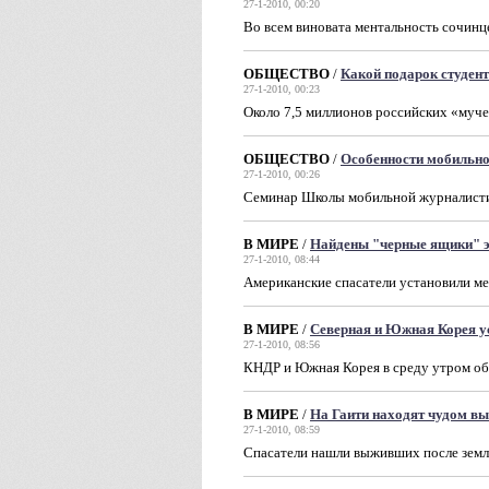
27-1-2010, 00:20
Во всем виновата ментальность сочинце
ОБЩЕСТВО
/
Какой подарок студен
27-1-2010, 00:23
Около 7,5 миллионов российских «муче
ОБЩЕСТВО
/
Особенности мобильно
27-1-2010, 00:26
Семинар Школы мобильной журналистик
В МИРЕ
/
Найдены "черные ящики" э
27-1-2010, 08:44
Американские спасатели установили м
В МИРЕ
/
Северная и Южная Корея у
27-1-2010, 08:56
КНДР и Южная Корея в среду утром об
В МИРЕ
/
На Гаити находят чудом в
27-1-2010, 08:59
Спасатели нашли выживших после земл