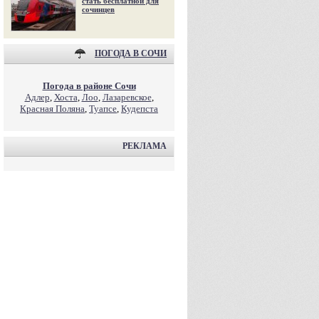
стать бесплатной для
сочинцев
ПОГОДА В СОЧИ
Погода в районе Сочи
Адлер
,
Хоста
,
Лоо
,
Лазаревское
,
Красная Поляна
,
Туапсе
,
Кудепста
РЕКЛАМА