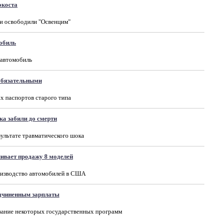
окоста
ии освободили "Освенцим"
обиль
 автомобиль
 обязательными
х паспортов старого типа
а забили до смерти
зультате травматического шока
ливает продажу 8 моделей
оизводство автомобилей в США
дчиненным зарплаты
вание некоторых государственных программ