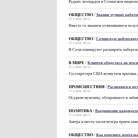
Редких леопардов в Сочинском национа
ОБЩЕСТВО
/
Звания лучших работн
27-1-2010, 00:11
Вместе со званием отличившиеся получ
ОБЩЕСТВО
/
Сочинскую набережну
27-1-2010, 00:14
В Сочи планируют расширить набереж
В МИРЕ
/
Клинтон обиделась на итал
27-1-2010, 00:14
Госсекретаря США возмутила критика д
ПРОИСШЕСТВИЯ
/
Расправился ме
27-1-2010, 00:16
Осудили мужчину, обокравшего и заби
ПОЛИТИКА
/
Выдвижение кандидато
27-1-2010, 00:17
Завтра в шесть часов вечера прием зая
ОБЩЕСТВО
/
Как изменить менталь