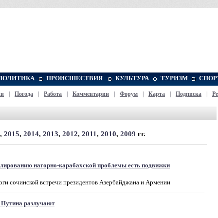
ПОЛИТИКА
ПРОИСШЕСТВИЯ
КУЛЬТУРА
ТУРИЗМ
СПОР
жи
|
Погода
|
Работа
|
Комментарии
|
Форум
|
Карта
|
Подписка
|
Р
,
2015
,
2014
,
2013
,
2012
,
2011
,
2010
,
2009
гг.
улированию нагорно-карабахской проблемы есть подвижки
оги сочинской встречи президентов Азербайджана и Армении
 Путина разлучают