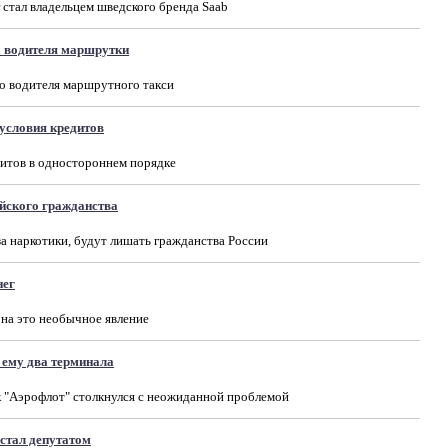
 стал владельцем шведского бренда Saab
 водителя маршрутки
о водителя маршрутного такси
условия кредитов
дитов в одностороннем порядке
йского гражданства
а наркотики, будут лишать гражданства России
нег
на это необычное явление
 ему два терминала
 "Аэрофлот" столкнулся с неожиданной проблемой
стал депутатом