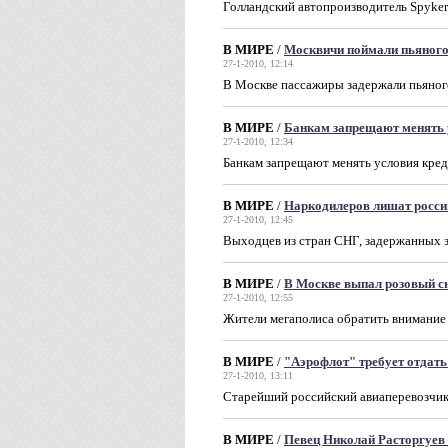
Голландский автопроизводитель Spyker
В МИРЕ
/
Москвичи поймали пьяного
27-1-2010, 12:14
В Москве пассажиры задержали пьяног
В МИРЕ
/
Банкам запрещают менять 
27-1-2010, 12:34
Банкам запрещают менять условия кре
В МИРЕ
/
Наркодилеров лишат росси
27-1-2010, 12:45
Выходцев из стран СНГ, задержанных з
В МИРЕ
/
В Москве выпал розовый с
27-1-2010, 12:55
Жители мегаполиса обратить внимание 
В МИРЕ
/
"Аэрофлот" требует отдать
27-1-2010, 13:11
Старейший российский авиаперевозчик
В МИРЕ
/
Певец Николай Расторгуев 