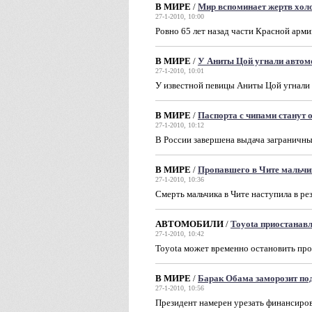
В МИРЕ
/
Мир вспоминает жертв хол
27-1-2010, 10:00
Ровно 65 лет назад части Красной арм
В МИРЕ
/
У Аниты Цой угнали автом
27-1-2010, 10:01
У известной певицы Аниты Цой угнали
В МИРЕ
/
Паспорта с чипами станут
27-1-2010, 10:12
В России завершена выдача заграничны
В МИРЕ
/
Пропавшего в Чите мальчик
27-1-2010, 10:36
Смерть мальчика в Чите наступила в ре
АВТОМОБИЛИ
/
Toyota приостанав
27-1-2010, 10:42
Toyota может временно остановить пр
В МИРЕ
/
Барак Обама заморозит по
27-1-2010, 10:56
Президент намерен урезать финансиро