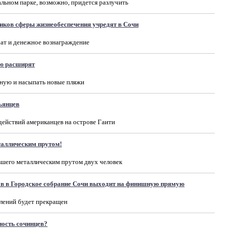
льном парке, возможно, придется разлучить
иков сферы жизнеобеспечения учредят в Сочи
ат и денежное вознаграждение
ю расширят
ную и насыпать новые пляжи
ьянцев
ействий американцев на острове Гаити
таллическим прутом!
вшего металлическим прутом двух человек
в в Городское собрание Сочи выходит на финишную прямую
влений будет прекращен
ность сочинцев?