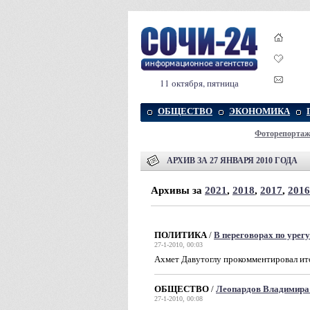
11 октября, пятница
ОБЩЕСТВО
ЭКОНОМИКА
Фоторепорта
АРХИВ ЗА 27 ЯНВАРЯ 2010 ГОДА
Архивы за
2021
,
2018
,
2017
,
2016
ПОЛИТИКА
/
В переговорах по урег
27-1-2010, 00:03
Ахмет Давутоглу прокомментировал ит
ОБЩЕСТВО
/
Леопардов Владимира
27-1-2010, 00:08