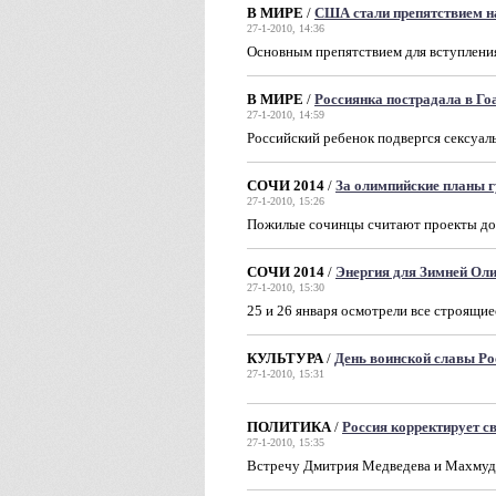
В МИРЕ
/
США стали препятствием н
27-1-2010, 14:36
Основным препятствием для вступлени
В МИРЕ
/
Россиянка поcтрадала в Го
27-1-2010, 14:59
Российский ребенок подвергся сексуал
СОЧИ 2014
/
За олимпийские планы 
27-1-2010, 15:26
Пожилые сочинцы считают проекты до
СОЧИ 2014
/
Энергия для Зимней Ол
27-1-2010, 15:30
25 и 26 января осмотрели все строящи
КУЛЬТУРА
/
День воинской славы Ро
27-1-2010, 15:31
ПОЛИТИКА
/
Россия корректирует 
27-1-2010, 15:35
Встречу Дмитрия Медведева и Махмуд