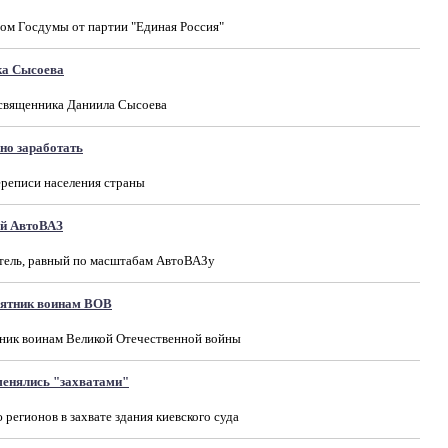
том Госдумы от партии "Единая Россия"
ка Сысоева
 священника Даниила Сысоева
но заработать
ереписи населения страны
ой АвтоВАЗ
тель, равный по масштабам АвтоВАЗу
амятник воинам ВОВ
тник воинам Великой Отечественной войны
енялись "захватами"
егионов в захвате здания киевского суда