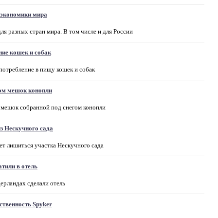
 экономики мира
я разных стран мира. В том числе и для России
ние кошек и собак
потребление в пищу кошек и собак
гом мешок конопли
 мешок собранной под снегом конопли
из Нескучного сада
ет лишиться участка Нескучного сада
тили в отель
дерландах сделали отель
бственность Spyker