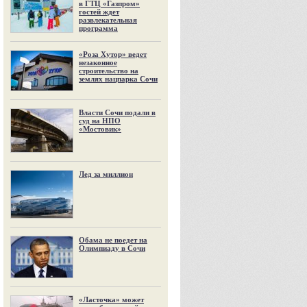
в ГТЦ «Газпром»
гостей ждет
развлекательная
программа
«Роза Хутор» ведет
незаконное
строительство на
землях нацпарка Сочи
Власти Сочи подали в
суд на НПО
«Мостовик»
Лед за миллион
Обама не поедет на
Олимпиаду в Сочи
«Ласточка» может