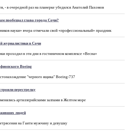
в, - в очередной раз на планерке убедился Анатолий Пахомов
там пообещал глава города Сочи?
ников науки» вчера отмечали свой «профессиональный» праздник
й журналистики в Сочи
и проходил в эти дни в гостиничном комплексе «Весна»
фиопского Boeing
естонахождение "черного ящика" Boeing-737
строили перестрелку
менялись артиллерийскими залпами в Желтом море
ыживших людей
етрясения на Гаити мужчину и девушку