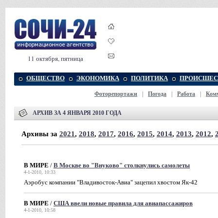
11 октября, пятница
ОБЩЕСТВО
ЭКОНОМИКА
ПОЛИТИКА
ПРОИСШЕС
Фоторепортажи
|
Погода
|
Работа
|
Ком
АРХИВ ЗА 4 ЯНВАРЯ 2010 ГОДА
Архивы за
2021
,
2018
,
2017
,
2016
,
2015
,
2014
,
2013
,
2012
,
В МИРЕ
/
В Москве во "Внуково" столкнулись самолеты
4-1-2010, 10:33
Аэробус компании "Владивосток-Авиа" зацепил хвостом Як-42
В МИРЕ
/
США ввели новые правила для авиапассажиров
4-1-2010, 10:58