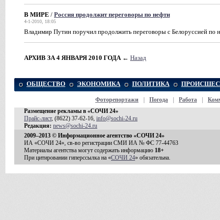
В МИРЕ
/
Россия продолжит переговоры по нефти
4-1-2010, 18:05
Владимир Путин поручил продолжить переговоры с Белоруссией по 
АРХИВ ЗА 4 ЯНВАРЯ 2010 ГОДА
←
Назад
ОБЩЕСТВО
ЭКОНОМИКА
ПОЛИТИКА
ПРОИСШЕС
Фоторепортажи
|
Погода
|
Работа
|
Ком
Размещение рекламы в «СОЧИ 24»
Прайс-лист
, (8622) 37-62-16,
info@sochi-24.ru
Редакция:
news@sochi-24.ru
2009–2013 © Информационное агентство «СОЧИ 24»
ИА «СОЧИ 24», св-во регистрации СМИ ИА № ФС 77-44763
Материалы агентства могут содержать информацию
18+
При цитировании гиперссылка на «
СОЧИ 24
» обязательна.