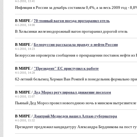
4-1-2010, 13:41
Инфляция в России за декабрь составила 0,4%, а за весь 2009 год - 8,8
В МИРЕ
/
70-тонный вагон поезда протаранил отель
4-1-2010, 14:00
В Хельсинки железнодорожный вагон протаранил дорогой отель
В МИРЕ
/
Белоруссия рассказала правду о нефти России
4-1-2010, 14:23
Белоруссия опровергла сообщения о прекращении поставок нефти из 
В МИРЕ
/
"Президент" ЕС приступил к работе
4-1-2010, 14:28
62-летний бельгиец Херман Ван Ромпей в понедельник формально при
В МИРЕ
/
Дед Мороз регулировал движение посохом
4-1-2010, 15:07
Пьяный Дед Мороз провел новогоднюю ночь в минском вытрезвителе
В МИРЕ
/
Дмитрий Медведев нашел Алтаю губернатора
4-1-2010, 15:32
Президент предложил кандидатуру Александра Бердникова на пост г