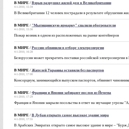
В МИРЕ
/
Взрыв разрушил жилой дом в Великобритании
4-1-2010, 15:34
В Великобритании 12 человек пострадали в результате обрушения жи
В МИРЕ
/
"Мытищинскую ярмарку" спалили обогреватели
4-1-2010, 15:56
Пожар возник в одном из расположенных на рынке контейнеров
В МИРЕ
/
Россию обвинили в отборе электроэнергии
4-1-2010, 16:28
Белоруссия может прекратить поставки российской электроэнергии в
В МИРЕ
/
Жителей Украины оставили без паспортов
4-1-2010, 17:00
Консорциум, занимающийся выпуском паспортов, обвиняет чиновнико
В МИРЕ
/
Франция и Япония забирают послов из Йемена
4-1-2010, 17:29
Франция и Япония закрыли посольства в ответ на звучащие угрозы "
В МИРЕ
/
В Дубаи открыто самое высокое здание мира
4-1-2010, 17:55
В Арабских Эмиратах открыто самое высокое здание в мире – "Бурж 