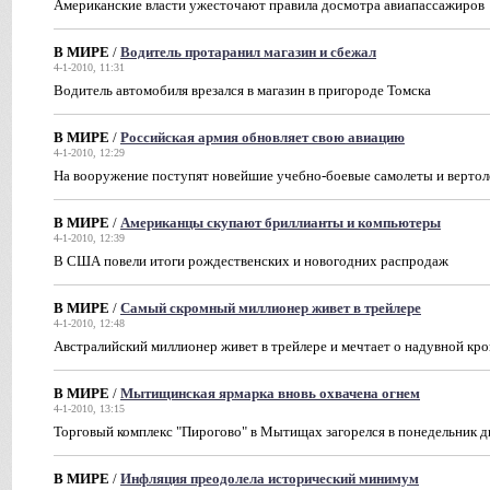
Американские власти ужесточают правила досмотра авиапассажиров
В МИРЕ
/
Водитель протаранил магазин и сбежал
4-1-2010, 11:31
Водитель автомобиля врезался в магазин в пригороде Томска
В МИРЕ
/
Российская армия обновляет свою авиацию
4-1-2010, 12:29
На вооружение поступят новейшие учебно-боевые самолеты и верто
В МИРЕ
/
Американцы скупают бриллианты и компьютеры
4-1-2010, 12:39
В США повели итоги рождественских и новогодних распродаж
В МИРЕ
/
Cамый скромный миллионер живет в трейлере
4-1-2010, 12:48
Австралийский миллионер живет в трейлере и мечтает о надувной кро
В МИРЕ
/
Мытищинская ярмарка вновь охвачена огнем
4-1-2010, 13:15
Торговый комплекс "Пирогово" в Мытищах загорелся в понедельник 
В МИРЕ
/
Инфляция преодолела исторический минимум