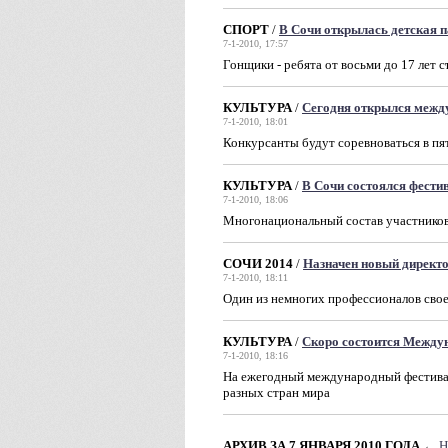
СПОРТ
/
В Сочи открылась детская п
7-1-2010, 17:57
Гонщики - ребята от восьми до 17 лет с
КУЛЬТУРА
/
Сегодня открылся меж
7-1-2010, 18:01
Конкурсанты будут соревноваться в п
КУЛЬТУРА
/
В Сочи состоялся фести
7-1-2010, 18:06
Многонациональный состав участников 
СОЧИ 2014
/
Назначен новый директ
7-1-2010, 18:11
Один из немногих профессионалов свое
КУЛЬТУРА
/
Скоро состоится Между
7-1-2010, 18:16
На ежегодный международный фестивал
разных стран мира
АРХИВ ЗА 7 ЯНВАРЯ 2010 ГОДА
←
Н