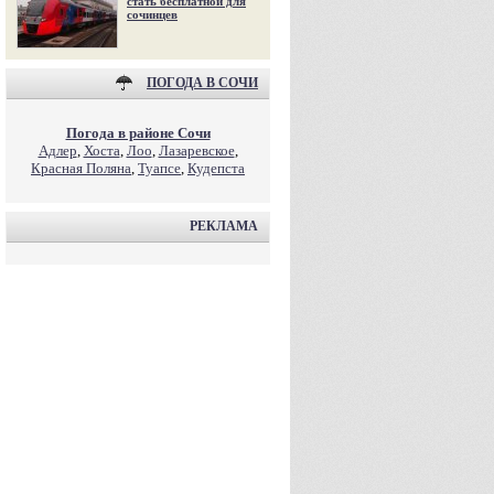
стать бесплатной для
сочинцев
ПОГОДА В СОЧИ
Погода в районе Сочи
Адлер
,
Хоста
,
Лоо
,
Лазаревское
,
Красная Поляна
,
Туапсе
,
Кудепста
РЕКЛАМА