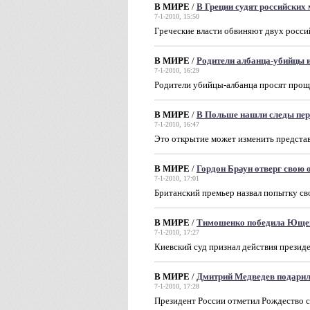
В МИРЕ
/
В Греции судят российских
7-1-2010, 15:50
Греческие власти обвиняют двух росси
В МИРЕ
/
Родители албанца-убийцы и
7-1-2010, 16:29
Родители убийцы-албанца просят прощ
В МИРЕ
/
В Польше нашли следы пер
7-1-2010, 16:47
Это открытие может изменить предста
В МИРЕ
/
Гордон Браун отверг свою 
7-1-2010, 17:01
Британский премьер назвал попытку св
В МИРЕ
/
Тимошенко победила Ющен
7-1-2010, 17:27
Киевский суд признал действия прези
В МИРЕ
/
Дмитрий Медведев подарил
7-1-2010, 17:28
Президент России отметил Рождество 