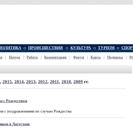
ПОЛИТИКА
ПРОИСШЕСТВИЯ
КУЛЬТУРА
ТУРИЗМ
СПОР
жи
|
Погода
|
Работа
|
Комментарии
|
Форум
|
Карта
|
Подписка
|
Р
,
2015
,
2014
,
2013
,
2012
,
2011
,
2010
,
2009
гг.
ян с Рождеством
ии с поздравлениями по случаю Рождества
иков в Дагестане