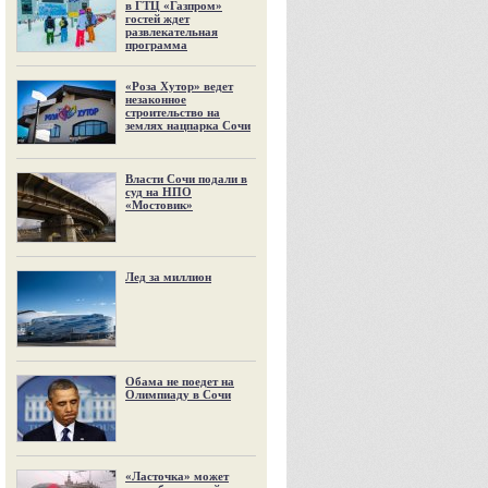
в ГТЦ «Газпром»
гостей ждет
развлекательная
программа
«Роза Хутор» ведет
незаконное
строительство на
землях нацпарка Сочи
Власти Сочи подали в
суд на НПО
«Мостовик»
Лед за миллион
Обама не поедет на
Олимпиаду в Сочи
«Ласточка» может