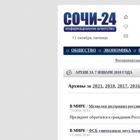
11 октября, пятница
ОБЩЕСТВО
ЭКОНОМИКА
Фоторепорта
АРХИВ ЗА 7 ЯНВАРЯ 2010 ГОДА
Архивы за
2021
,
2018
,
2017
,
2016
В МИРЕ
/
Медведев поздравил росси
7-1-2010, 10:11
Президент обратился к гражданам Росс
В МИРЕ
/
ФСБ уничтожила двух боев
7-1-2010, 10:47