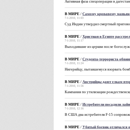
Активная фаза спецоперации в дагестан
В МИРЕ
/
Самому кровавому маньяк
7-1-2010, 11:03
Суд Индии утвердил смертный пригово
В МИРЕ
/
Христиан в Египте расстре
7-1-2010, 11:17
Выходившие из церкви после богослуже
В МИРЕ
/
Студента-террориста обвин
7-1-2010, 11:24
Нигерийцу, пытавшемуся взорвать бомб
В МИРЕ
/
Австрийцы дают елкам вто
7-1-2010, 11:56
Кампания по утилизации рождественски
В МИРЕ
/
Истребители посадили лай
7-1-2010, 12:16
В США два истребителя F-15 сопровож
В МИРЕ
/
Убитый боевик отличался 