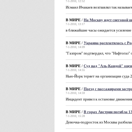
7-1-2010, 12:52
Исмаил Ичакаев возглавлял так назыв
В МИРЕ
/
На Москву идет снеговой 
7-1-2010, 13:17
в ближайшие часы ожидается усиление 
В МИРЕ
/
Украина расплатилась с Рос
7-1-2010, 14:09
"Газпром" подтвердил, что "Нафтогаз" о
В МИРЕ
/
Суд над "Аль-Каидой" оцен
7-1-2010, 14:55
Нью-Йорк теряет на организации суда 
В МИРЕ
/
Поезд с пассажирами заст
7-1-2010, 14:59
Инцидент привел к остановке движения
В МИРЕ
/
В горах Австрии погибла 1
7-1-2010, 15:28
Девочка-подросток из Москвы разбилас