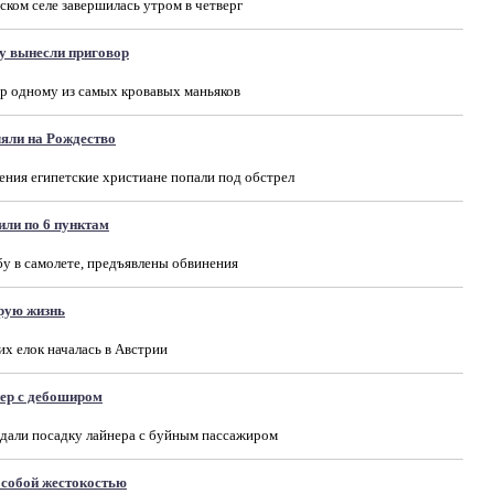
ском селе завершилась утром в четверг
у вынесли приговор
р одному из самых кровавых маньяков
ляли на Рождество
ния египетские христиане попали под обстрел
или по 6 пунктам
у в самолете, предъявлены обвинения
рую жизнь
х елок началась в Австрии
нер с дебоширом
дали посадку лайнера с буйным пассажиром
особой жестокостью