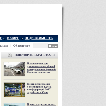
Т
В МИРЕ
НЕДВИЖИМОСТЬ
еклама
|
Об агентстве
ПОПУЛЯРНЫЕ МАТЕРИАЛЫ
В новогодние дни
движение автомобилей
в направлении Красной
Поляны ограничат
Центр регистрации
болельщиков Кубка
конфедераций 2017
заработал в Сочи
В день открытия сезона