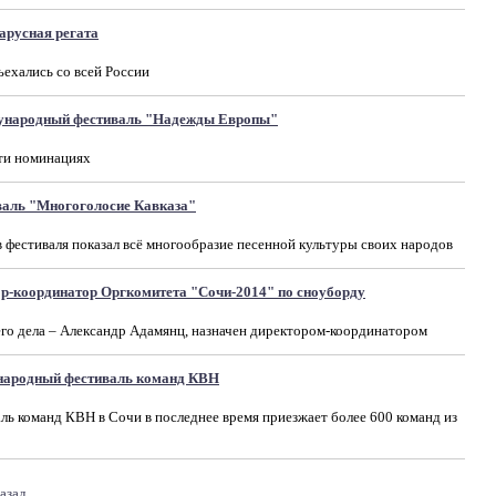
арусная регата
ъехались со всей России
дународный фестиваль "Надежды Европы"
яти номинациях
валь "Многоголосие Кавказа"
фестиваля показал всё многообразие песенной культуры своих народов
ор-координатор Оргкомитета "Сочи-2014" по сноуборду
го дела – Александр Адамянц, назначен директором-координатором
народный фестиваль команд КВН
ь команд КВН в Сочи в последнее время приезжает более 600 команд из
азад