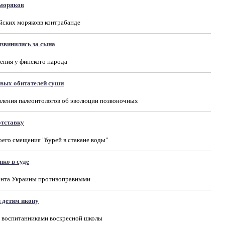
 моряков
йских моряковв контрабанде
звинились за сына
ения у финского народа
вых обитателей суши
вления палеонтологов об эволюции позвоночных
отставку
оего смещения "бурей в стакане воды"
ко в суде
дента Украины противоправными
 детям икону
с воспитанниками воскресной школы