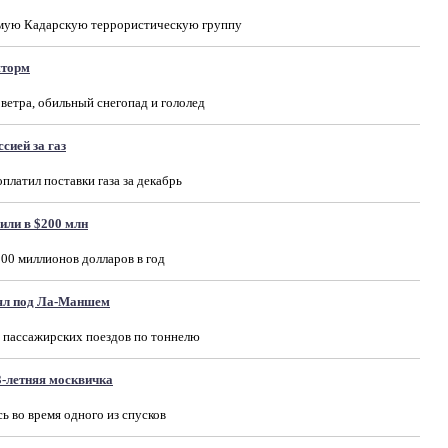
аемую Кадарскую террористическую группу
шторм
ветра, обильный снегопад и гололед
сией за газ
платил поставки газа за декабрь
или в $200 млн
200 миллионов долларов в год
рял под Ла-Маншем
 пассажирских поездов по тоннелю
3-летняя москвичка
ь во время одного из спусков