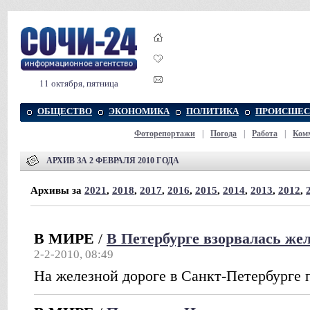
11 октября, пятница
ОБЩЕСТВО
ЭКОНОМИКА
ПОЛИТИКА
ПРОИСШЕС
Фоторепортажи
|
Погода
|
Работа
|
Ком
АРХИВ ЗА 2 ФЕВРАЛЯ 2010 ГОДА
Архивы за
2021
,
2018
,
2017
,
2016
,
2015
,
2014
,
2013
,
2012
,
В МИРЕ
/
В Петербурге взорвалась жел
2-2-2010, 08:49
На железной дороге в Санкт-Петербурге