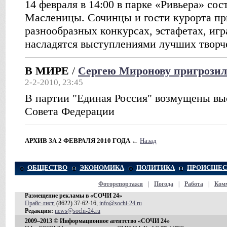
14 февраля в 14:00 в парке «Ривьера» со
Масленицы. Сочинцы и гости курорта пр
разнообразных конкурсах, эстафетах, игр
насладятся выступлениями лучших творч
В МИРЕ
/
Сергею Миронову пригрозил
2-2-2010, 23:45
В партии "Единая Россия" возмущены вы
Совета Федерации
АРХИВ ЗА 2 ФЕВРАЛЯ 2010 ГОДА
←
Назад
ОБЩЕСТВО
ЭКОНОМИКА
ПОЛИТИКА
ПРОИСШЕС
Фоторепортажи
|
Погода
|
Работа
|
Ком
Размещение рекламы в «СОЧИ 24»
Прайс-лист
, (8622) 37-62-16,
info@sochi-24.ru
Редакция:
news@sochi-24.ru
2009–2013 © Информационное агентство «СОЧИ 24»