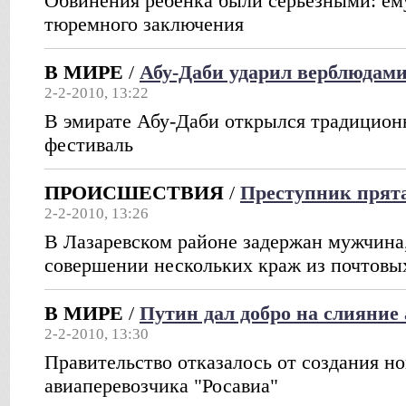
Обвинения ребенка были серьезными: ему
тюремного заключения
В МИРЕ
/
Абу-Даби ударил верблюдами
2-2-2010, 13:22
В эмирате Абу-Даби открылся традицио
фестиваль
ПРОИСШЕСТВИЯ
/
Преступник прята
2-2-2010, 13:26
В Лазаревском районе задержан мужчина
совершении нескольких краж из почтовы
В МИРЕ
/
Путин дал добро на слияние
2-2-2010, 13:30
Правительство отказалось от создания но
авиаперевозчика "Росавиа"