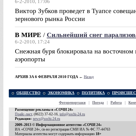
6-2-2010, 17:06
Виктор Зубков проведет в Туапсе совеща
зернового рынка России
В МИРЕ
/
Сильнейший снег парализо
6-2-2010, 17:24
Снежная буря блокировала на восточном
аэропорты
АРХИВ ЗА 6 ФЕВРАЛЯ 2010 ГОДА
←
Назад
ОБЩЕСТВО
ЭКОНОМИКА
ПОЛИТИКА
ПРОИСШЕС
Фоторепортажи
|
Погода
|
Работа
|
Ком
Размещение рекламы в «СОЧИ 24»
Прайс-лист
, (8622) 37-62-16,
info@sochi-24.ru
Редакция:
news@sochi-24.ru
2009–2013 © Информационное агентство «СОЧИ 24»
ИА «СОЧИ 24», св-во регистрации СМИ ИА № ФС 77-44763
Материалы агентства могут содержать информацию
18+