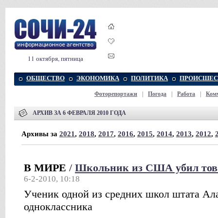
11 октября, пятница
ОБЩЕСТВО
ЭКОНОМИКА
ПОЛИТИКА
ПРОИСШЕС
Фоторепортажи
|
Погода
|
Работа
|
Ком
АРХИВ ЗА 6 ФЕВРАЛЯ 2010 ГОДА
Архивы за
2021
,
2018
,
2017
,
2016
,
2015
,
2014
,
2013
,
2012
,
В МИРЕ
/
Школьник из США убил тов
6-2-2010, 10:18
Ученик одной из средних школ штата Ала
одноклассника