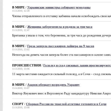
В МИРЕ
/
Украинские министры собирают чемоданы
11-3-2010, 12:28
Члены отправленного в отставку кабмина начали освобождать свои к
В МИРЕ
/
Женщина забеременела и родила за три часа
11-3-2010, 12:47
Британка узнала о том, что беременна, за три часа до рождения дочер
В МИРЕ
/
Гроза заперла пассажиров лайнера на 9 часов
11-3-2010, 13:02
Непогода на девять часов заперла более ста пассажиров в салоне само
ПРОИСШЕСТВИЯ
/
Гололед и сход снежных лавин прогнозируютс
11-3-2010, 13:06
11 марта местами ожидается сильный гололед, а в Сочи – сход снежн
В МИРЕ
/
Азаров обещает возродить Украину
11-3-2010, 13:07
Виктор Янукович внес в Верховную Раду кандидатуру Николая Азаров
СПОРТ
/
Сборная России по тяжелой атлетике готовится в Сочи
11-3-2010, 13:08