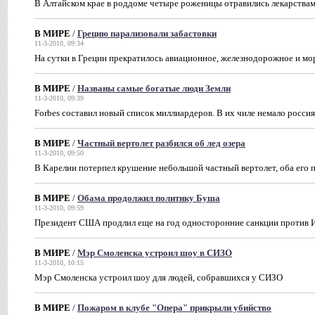
В Алтайском крае в роддоме четыре роженицы отравились лекарства
В МИРЕ
/
Грецию парализовали забастовки
11-3-2010, 09:34
На сутки в Греции прекратилось авиационное, железнодорожное и м
В МИРЕ
/
Названы самые богатые люди Земли
11-3-2010, 09:39
Forbes составил новый список миллиардеров. В их чиле немало росси
В МИРЕ
/
Частный вертолет разбился об лед озера
11-3-2010, 09:50
В Карелии потерпел крушение небольшой частный вертолет, оба его 
В МИРЕ
/
Обама продолжил политику Буша
11-3-2010, 09:59
Президент США продлил еще на год односторонние санкции против 
В МИРЕ
/
Мэр Смоленска устроил шоу в СИЗО
11-3-2010, 10:15
Мэр Смоленска устроил шоу для людей, собравшихся у СИЗО
В МИРЕ
/
Пожаром в клубе "Опера" прикрыли убийство