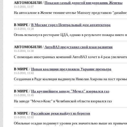
АВТОМОБИЛИ
/
Показан самый дорогой внедорожник Женевы
11-3-2010, 11:07
На автосалоне в Женеве тюнинг-ателье Mansory представило "дизайн
В МИРЕ
/
В Москве горел Центральный дом архитектора
11-3-2010, 11:28
Огонь вспыхнул в ресторане ЦДА, однако в результате пожара никто 
АВТОМОБИЛИ
/
АвтоВАЗ представил свой план развития
11-3-2010, 11:30
С помощью иностранных компаний АвтоВАЗ хочет в 4 раза увеличить
В МИРЕ
/
Новая коалиция предложила Украине премьера
11-3-2010, 11:43
Созданная в Раде коалиция выдвинула Николая Азарова на пост прем
В МИРЕ
/
На крупнейшем заводе "Мечел" взорвался газ
11-3-2010, 11:45
На заводе "Мечел-Кокс" в Челябинской области взорвался газ
В МИРЕ
/
Российские реки выйдут из берегов
11-3-2010, 12:02
Обильные осадки поднимут уровни рек значительно выше их привыч