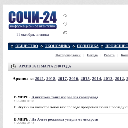
11 октября, пятница
ОБЩЕСТВО
ЭКОНОМИКА
ПОЛИТИКА
ПРОИСШЕС
Фоторепортажи
|
Погода
|
Работа
|
Ком
АРХИВ ЗА 11 МАРТА 2010 ГОДА
Архивы за
2021
,
2018
,
2017
,
2016
,
2015
,
2014
,
2013
,
2012
,
В МИРЕ
/
В якутской тайге взорвался газопровод
11-3-2010, 08:37
В Якутии на магистральном газопроводе прогремел взрыв с последу
В МИРЕ
/
На Алтае роженица умерла от лекарств
11-3-2010, 09:18