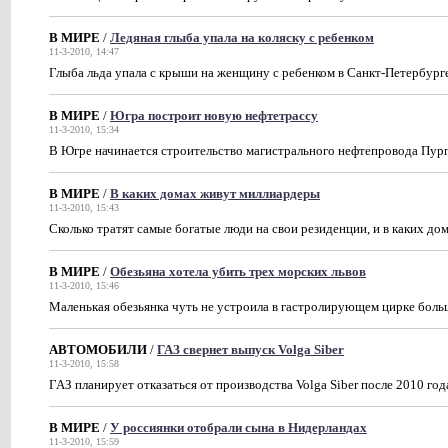
В МИРЕ
/
Ледяная глыба упала на коляску с ребенком
11-3-2010, 14:47
Глыба льда упала с крыши на женщину с ребенком в Санкт-Петербург
В МИРЕ
/
Югра построит новую нефтетрассу
11-3-2010, 15:34
В Югре начинается строительство магистрального нефтепровода Пу
В МИРЕ
/
В каких домах живут миллиардеры
11-3-2010, 15:43
Cколько тратят самые богатые люди на свои резиденции, и в каких до
В МИРЕ
/
Обезьяна хотела убить трех морских львов
11-3-2010, 15:46
Маленькая обезьянка чуть не устроила в гастролирующем цирке бол
АВТОМОБИЛИ
/
ГАЗ свернет выпуск Volga Siber
11-3-2010, 15:58
ГАЗ планирует отказаться от производства Volga Siber после 2010 год
В МИРЕ
/
У россиянки отобрали сына в Нидерландах
11-3-2010, 15:59