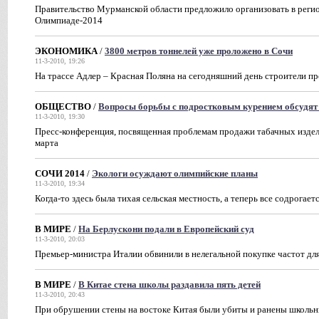
Правительство Мурманской области предложило организовать в регио
Олимпиаде-2014
ЭКОНОМИКА
/
3800 метров тоннелей уже проложено в Сочи
11-3-2010, 19:26
На трассе Адлер – Красная Поляна на сегодняшний день строители п
ОБЩЕСТВО
/
Вопросы борьбы с подростковым курением обсудят
11-3-2010, 19:30
Пресс-конференция, посвященная проблемам продажи табачных издел
марта
СОЧИ 2014
/
Экологи осуждают олимпийские планы
11-3-2010, 19:34
Когда-то здесь была тихая сельская местность, а теперь все содрогает
В МИРЕ
/
На Берлускони подали в Европейский суд
11-3-2010, 20:03
Премьер-министра Италии обвинили в нелегальной покупке частот для
В МИРЕ
/
В Китае стена школы раздавила пять детей
11-3-2010, 20:43
При обрушении стены на востоке Китая были убиты и ранены школьн