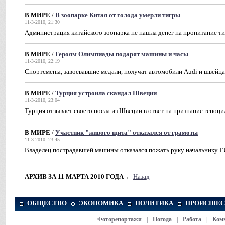
В МИРЕ
/
В зоопарке Китая от голода умерли тигры
11-3-2010, 21:30
Администрация китайского зоопарка не нашла денег на пропитание т
В МИРЕ
/
Героям Олимпиады подарят машины и часы
11-3-2010, 22:19
Спортсмены, завоевавшие медали, получат автомобили Audi и швейц
В МИРЕ
/
Турция устроила скандал Швеции
11-3-2010, 23:04
Турция отзывает своего посла из Швеции в ответ на признание геноци
В МИРЕ
/
Участник "живого щита" отказался от грамоты
11-3-2010, 23:45
Владелец пострадавшей машины отказался пожать руку начальнику
АРХИВ ЗА 11 МАРТА 2010 ГОДА
←
Назад
ОБЩЕСТВО
ЭКОНОМИКА
ПОЛИТИКА
ПРОИСШЕС
Фоторепортажи
|
Погода
|
Работа
|
Ком