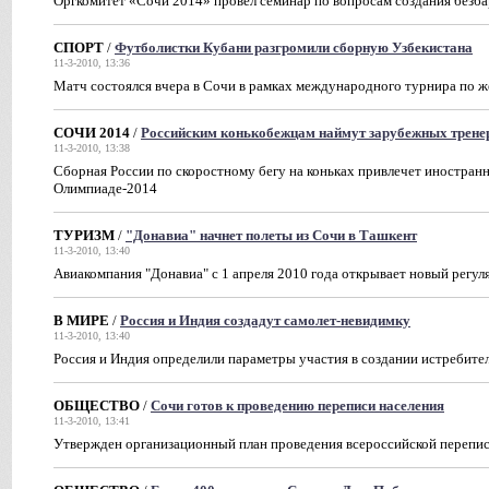
Оргкомитет «Сочи 2014» провел семинар по вопросам создания безб
СПОРТ
/
Футболистки Кубани разгромили сборную Узбекистана
11-3-2010, 13:36
Матч состоялся вчера в Сочи в рамках международного турнира по ж
СОЧИ 2014
/
Российским конькобежцам наймут зарубежных трене
11-3-2010, 13:38
Сборная России по скоростному бегу на коньках привлечет иностранн
Олимпиаде-2014
ТУРИЗМ
/
"Донавиа" начнет полеты из Сочи в Ташкент
11-3-2010, 13:40
Авиакомпания "Донавиа" с 1 апреля 2010 года открывает новый регул
В МИРЕ
/
Россия и Индия создадут самолет-невидимку
11-3-2010, 13:40
Россия и Индия определили параметры участия в создании истребите
ОБЩЕСТВО
/
Сочи готов к проведению переписи населения
11-3-2010, 13:41
Утвержден организационный план проведения всероссийской перепис