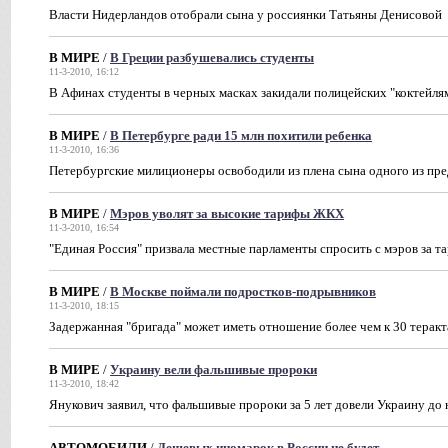
Власти Нидерландов отобрали сына у россиянки Татьяны Денисовой
В МИРЕ
/
В Греции разбушевались студенты
11-3-2010, 16:12
В Афинах студенты в черных масках закидали полицейских "коктейл
В МИРЕ
/
В Петербурге ради 15 млн похитили ребенка
11-3-2010, 16:36
Петербургские милиционеры освободили из плена сына одного из пр
В МИРЕ
/
Мэров уволят за высокие тарифы ЖКХ
11-3-2010, 16:54
"Единая Россия" призвала местные парламенты спросить с мэров за
В МИРЕ
/
В Москве поймали подростков-подрывников
11-3-2010, 18:15
Задержанная "бригада" может иметь отношение более чем к 30 терак
В МИРЕ
/
Украину вели фальшивые пророки
11-3-2010, 18:42
Янукович заявил, что фальшивые пророки за 5 лет довели Украину до
АВТОМОБИЛИ
/
Дешевых иномарок в России не будет