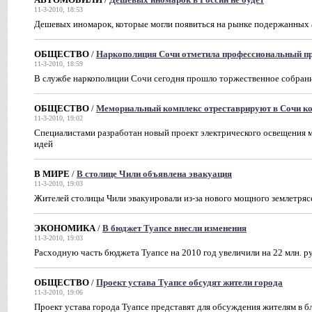
11-3-2010, 18:53
Дешевых иномарок, которые могли появиться на рынке подержанных 
ОБЩЕСТВО
/
Наркополиция Сочи отметила профессиональный п
11-3-2010, 18:59
В службе наркополиции Сочи сегодня прошло торжественное собрани
ОБЩЕСТВО
/
Мемориальный комплекс отреставрируют в Сочи к
11-3-2010, 19:02
Специалистами разработан новый проект электрического освещения 
идей
В МИРЕ
/
В столице Чили объявлена эвакуация
11-3-2010, 19:03
Жителей столицы Чили эвакуировали из-за нового мощного землетряс
ЭКОНОМИКА
/
В бюджет Туапсе внесли изменения
11-3-2010, 19:03
Расходную часть бюджета Туапсе на 2010 год увеличили на 22 млн. р
ОБЩЕСТВО
/
Проект устава Туапсе обсудят жители города
11-3-2010, 19:06
Проект устава города Туапсе представят для обсуждения жителям в 