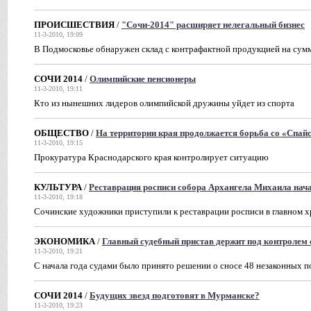
ПРОИСШЕСТВИЯ
/
"Сочи-2014" расширяет нелегальный бизнес
11-3-2010, 19:09
В Подмосковье обнаружен склад с контрафактной продукцией на сум
СОЧИ 2014
/
Олимпийские пенсионеры
11-3-2010, 19:11
Кто из нынешних лидеров олимпийской дружины уйдет из спорта
ОБЩЕСТВО
/
На территории края продолжается борьба со «Спай
11-3-2010, 19:15
Прокуратура Краснодарского края контролирует ситуацию
КУЛЬТУРА
/
Реставрация росписи собора Архангела Михаила нач
11-3-2010, 19:18
Сочинские художники приступили к реставрации росписи в главном х
ЭКОНОМИКА
/
Главный судебный пристав держит под контролем 
11-3-2010, 19:21
С начала года судами было принято решении о сносе 48 незаконных п
СОЧИ 2014
/
Будущих звезд подготовят в Мурманске?
11-3-2010, 19:23