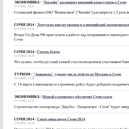
ЭКОНОМИКА
/
"Билайн" расширил внешний канал связи в Сочи
11-3-2010, 13:21
Сочинский филиал ОАО "Вымпелком" ("Билайн") расширил в 1,5 раза в
СОЧИ 2014
/
Депутаты вносят правки в олимпийский законопроек
11-3-2010, 13:23
Вчера ГосДума РФ приступила к работе над поправками в законодател
Сочи
СОЧИ 2014
/
Глоток бенди
11-3-2010, 13:26
Что нужно, чтобы русский хоккей стал полноценным участником Оли
ТУРИЗМ
/
"Авианова" удвоит число рейсов из Москвы в Сочи
11-3-2010, 13:28
С 14 марта к имеющемуся утреннему рейсу будет добавлен поздневе
ЭКОНОМИКА
/
Новый газопровод обеспечит Сочи газом
11-3-2010, 13:31
Строительство газопровода "Джубга - Лазаревское - Сочи" будет заве
СОЧИ 2014
/
Спорт инвалидов Сочи-2014
11-3-2010, 13:33