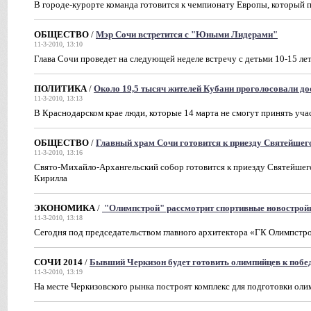
В городе-курорте команда готовится к чемпионату Европы, который п
ОБЩЕСТВО
/
Мэр Сочи встретится с "Юными Лидерами"
11-3-2010, 13:10
Глава Сочи проведет на следующей неделе встречу с детьми 10-15 ле
ПОЛИТИКА
/
Около 19,5 тысяч жителей Кубани проголосовали до
11-3-2010, 13:13
В Краснодарском крае люди, которые 14 марта не смогут принять уча
ОБЩЕСТВО
/
Главный храм Сочи готовится к приезду Святейшег
11-3-2010, 13:16
Свято-Михайло-Архангельский собор готовится к приезду Святейшег
Кирилла
ЭКОНОМИКА
/
"Олимпстрой" рассмотрит спортивные новострой
11-3-2010, 13:18
Сегодня под председательством главного архитектора «ГК Олимпстро
СОЧИ 2014
/
Бывший Черкизон будет готовить олимпийцев к побед
11-3-2010, 13:19
На месте Черкизовского рынка построят комплекс для подготовки ол