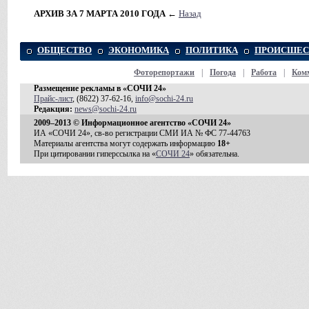
АРХИВ ЗА 7 МАРТА 2010 ГОДА
←
Назад
ОБЩЕСТВО
ЭКОНОМИКА
ПОЛИТИКА
ПРОИСШЕС
Фоторепортажи
|
Погода
|
Работа
|
Ком
Размещение рекламы в «СОЧИ 24»
Прайс-лист
, (8622) 37-62-16,
info@sochi-24.ru
Редакция:
news@sochi-24.ru
2009–2013 © Информационное агентство «СОЧИ 24»
ИА «СОЧИ 24», св-во регистрации СМИ ИА № ФС 77-44763
Материалы агентства могут содержать информацию
18+
При цитировании гиперссылка на «
СОЧИ 24
» обязательна.