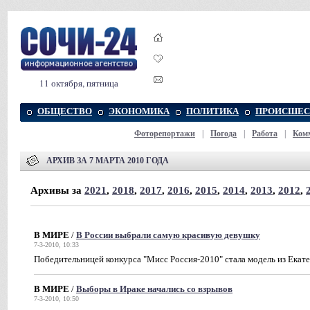
11 октября, пятница
ОБЩЕСТВО
ЭКОНОМИКА
ПОЛИТИКА
ПРОИСШЕС
Фоторепортажи
|
Погода
|
Работа
|
Ком
АРХИВ ЗА 7 МАРТА 2010 ГОДА
Архивы за
2021
,
2018
,
2017
,
2016
,
2015
,
2014
,
2013
,
2012
,
В МИРЕ
/
В России выбрали самую красивую девушку
7-3-2010, 10:33
Победительницей конкурса "Мисс Россия-2010" стала модель из Екат
В МИРЕ
/
Выборы в Ираке начались со взрывов
7-3-2010, 10:50