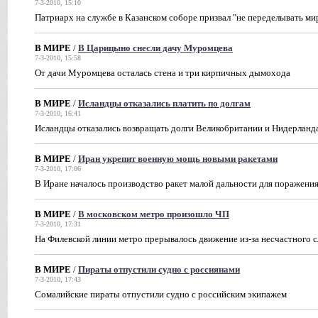
7-3-2010, 15:10
Патриарх на службе в Казанском соборе призвал "не переделывать ми
В МИРЕ
/
В Царицыно снесли дачу Муромцева
7-3-2010, 15:58
От дачи Муромцева осталась стена и три кирпичных дымохода
В МИРЕ
/
Исландцы отказались платить по долгам
7-3-2010, 16:41
Исландцы отказались возвращать долги Великобритании и Нидерланд
В МИРЕ
/
Иран укрепит военную мощь новыми ракетами
7-3-2010, 17:06
В Иране началось производство ракет малой дальности для поражения
В МИРЕ
/
В московском метро произошло ЧП
7-3-2010, 17:31
На Филевской линии метро прерывалось движение из-за несчастного 
В МИРЕ
/
Пираты отпустили судно с россиянами
7-3-2010, 17:43
Сомалийские пираты отпустили судно с российским экипажем