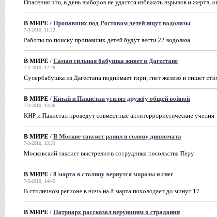
Опасения что, в день выборов не удастся избежать взрывов и жертв, 
В МИРЕ
/
Пропавших под Ростовом детей ищут водолазы
7-3-2010, 11:22
Работы по поиску пропавших детей будут вести 22 водолаза
В МИРЕ
/
Cамая сильная бабушка живет в Дагестане
7-3-2010, 12:28
Супербабушка из Дагестана поднимает гири, гнет железо и пишет сти
В МИРЕ
/
Китай и Пакистан усилят дружбу общей войной
7-3-2010, 13:36
КНР и Пакистан проведут совместные антитеррористические учения
В МИРЕ
/
В Москве таксист ранил в голову дипломата
7-3-2010, 13:59
Московский таксист выстрелил в сотрудника посольства Перу
В МИРЕ
/
8 марта в столицу вернутся морозы и cнег
7-3-2010, 14:45
В столичном регионе в ночь на 8 марта похолодает до минус 17
В МИРЕ
/
Патриарх рассказал верующим о страдании