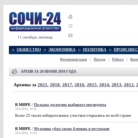
11 октября, пятница
ОБЩЕСТВО
ЭКОНОМИКА
ПОЛИТИКА
ПРОИСШЕС
Фоторепортажи
|
Погода
|
Работа
|
Ком
АРХИВ ЗА 20 ИЮНЯ 2010 ГОДА
Архивы за
2021
,
2018
,
2017
,
2016
,
2015
,
2014
,
2013
,
2012
,
В МИРЕ
/
Польша досрочно выбирает президента
20-6-2010, 10:35
Более 25 тысяч избирательных участков открылись по всей стране
В МИРЕ
/
Мужчина убил своих близких в ресторане
20-6-2010, 11:04