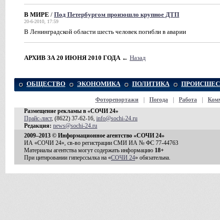
В МИРЕ
/
Под Петербургом произошло крупное ДТП
20-6-2010, 17:59
В Ленинградской области шесть человек погибли в аварии
АРХИВ ЗА 20 ИЮНЯ 2010 ГОДА
←
Назад
ОБЩЕСТВО
ЭКОНОМИКА
ПОЛИТИКА
ПРОИСШЕС
Фоторепортажи
|
Погода
|
Работа
|
Ком
Размещение рекламы в «СОЧИ 24»
Прайс-лист
, (8622) 37-62-16,
info@sochi-24.ru
Редакция:
news@sochi-24.ru
2009–2013 © Информационное агентство «СОЧИ 24»
ИА «СОЧИ 24», св-во регистрации СМИ ИА № ФС 77-44763
Материалы агентства могут содержать информацию
18+
При цитировании гиперссылка на «
СОЧИ 24
» обязательна.