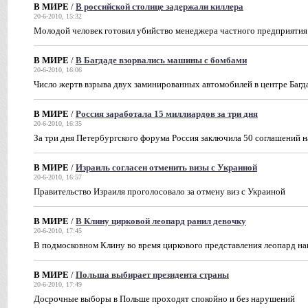
В МИРЕ
/
В российской столице задержали киллера
20-6-2010, 15:32
Молодой человек готовил убийство менеджера частного предприятия
В МИРЕ
/
В Багдаде взорвались машины с бомбами
20-6-2010, 16:06
Число жертв взрыва двух заминированных автомобилей в центре Багд
В МИРЕ
/
Россия заработала 15 миллиардов за три дня
20-6-2010, 16:35
За три дня Петербургского форума Россия заключила 50 соглашений н
В МИРЕ
/
Израиль согласен отменить визы с Украиной
20-6-2010, 16:57
Правительство Израиля проголосовало за отмену виз с Украиной
В МИРЕ
/
В Клину цирковой леопард ранил девочку
20-6-2010, 17:45
В подмосковном Клину во время циркового представления леопард на
В МИРЕ
/
Польша выбирает президента страны
20-6-2010, 17:49
Досрочные выборы в Польше проходят спокойно и без нарушений