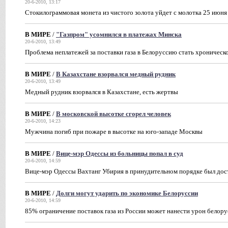
20-6-2010, 13:17
Стокилограммовая монета из чистого золота уйдет с молотка 25 июня
В МИРЕ
/
"Газпром" усомнился в платежах Минска
20-6-2010, 13:49
Проблема неплатежей за поставки газа в Белоруссию стать хроническ
В МИРЕ
/
В Казахстане взорвался медный рудник
20-6-2010, 13:49
Медный рудник взорвался в Казахстане, есть жертвы
В МИРЕ
/
В московской высотке сгорел человек
20-6-2010, 14:23
Мужчина погиб при пожаре в высотке на юго-западе Москвы
В МИРЕ
/
Вице-мэр Одессы из больницы попал в суд
20-6-2010, 14:59
Вице-мэр Одессы Вахтанг Убирия в принудительном порядке был дост
В МИРЕ
/
Долги могут ударить по экономике Белоруссии
20-6-2010, 14:59
85% ограничение поставок газа из России может нанести урон белору