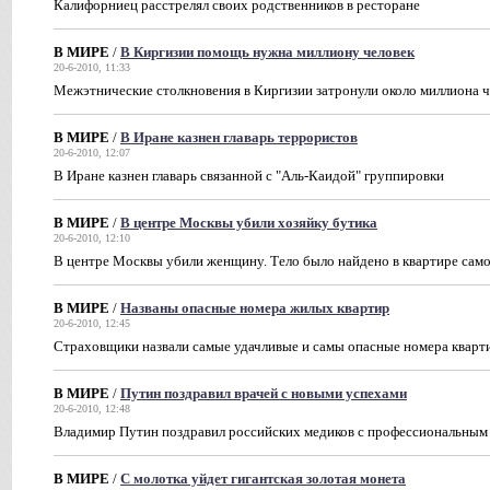
Калифорниец расстрелял своих родственников в ресторане
В МИРЕ
/
В Киргизии помощь нужна миллиону человек
20-6-2010, 11:33
Межэтнические столкновения в Киргизии затронули около миллиона ч
В МИРЕ
/
В Иране казнен главарь террористов
20-6-2010, 12:07
В Иране казнен главарь связанной с "Аль-Каидой" группировки
В МИРЕ
/
В центре Москвы убили хозяйку бутика
20-6-2010, 12:10
В центре Москвы убили женщину. Тело было найдено в квартире сам
В МИРЕ
/
Названы опасные номера жилых квартир
20-6-2010, 12:45
Страховщики назвали самые удачливые и самы опасные номера кварт
В МИРЕ
/
Путин поздравил врачей с новыми успехами
20-6-2010, 12:48
Владимир Путин поздравил российских медиков с профессиональным
В МИРЕ
/
C молотка уйдет гигантская золотая монета