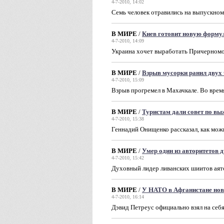
4-7-2010, 14:02
Семь человек отравились на выпускном
В МИРЕ
/
Киев готовит новую форму
4-7-2010, 14:09
Украина хочет выработать Причерномо
В МИРЕ
/
Взрыв мусорки ранил двух
4-7-2010, 15:09
Взрыв прогремел в Махачкале. Во врем
В МИРЕ
/
Туристам дали совет по в
4-7-2010, 15:38
Геннадий Онищенко рассказал, как мож
В МИРЕ
/
Умер один из авторитетов 
4-7-2010, 15:42
Духовный лидер ливанских шиитов аято
В МИРЕ
/
У НАТО в Афганистане но
4-7-2010, 16:14
Дэвид Петреус официально взял на себ