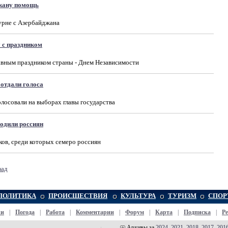
жану помощь
турне с Азербайджана
 с праздником
авным праздником страны - Днем Независимости
отдали голоса
лосовали на выборах главы государства
одили россиян
ов, среди которых семеро россиян
зад
ПОЛИТИКА
ПРОИСШЕСТВИЯ
КУЛЬТУРА
ТУРИЗМ
СПОР
жи
|
Погода
|
Работа
|
Комментарии
|
Форум
|
Карта
|
Подписка
|
Р
Архивы за
2024
,
2021
,
2018
,
2017
,
201