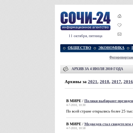
11 октября, пятница
ОБЩЕСТВО
ЭКОНОМИКА
Фоторепорта
АРХИВ ЗА 4 ИЮЛЯ 2010 ГОДА
Архивы за
2021
,
2018
,
2017
,
2016
В МИРЕ
/
Поляки выбирают президен
4-7-2010, 10:30
По всей стране открылись более 25 ты
В МИРЕ
/
Медведев стал свидетелем 
4-7-2010, 10:58