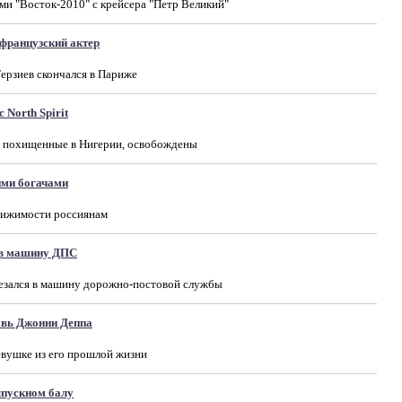
и "Восток-2010" c крейсера "Петр Великий"
французский актер
ерзиев скончался в Париже
 North Spirit
it, похищенные в Нигерии, освобождены
ими богачами
движимости россиянам
я в машину ДПС
резался в машину дорожно-постовой службы
овь Джонни Деппа
евушке из его прошлой жизни
ыпускном балу