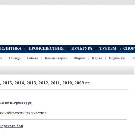
ПОЛИТИКА
ПРОИСШЕСТВИЯ
КУЛЬТУРА
ТУРИЗМ
СПОР
жи
|
Погода
|
Работа
|
Комментарии
|
Форум
|
Карта
|
Подписка
|
Р
,
2015
,
2014
,
2013
,
2012
,
2011
,
2010
,
2009
гг.
та во втором туре
сяч избирательных участков
морского боя