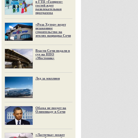
в ГТЦ «Газпром»
гостей ждет
развлекательная
программа
«Роза Хутор» ведет
незаконное
строительство на
землях нацпарка Сочи
Власти Сочи подали в
суд на НПО
«Мостовик»
Лед за миллион
Обама не поедет на
Олимпиаду в Сочи
«Ласточка» может