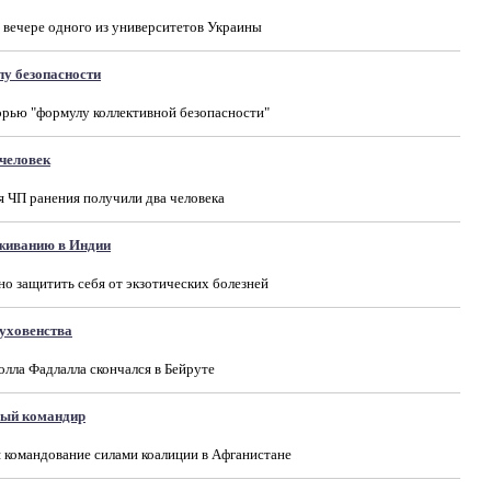
 вечере одного из университетов Украины
лу безопасности
рью "формулу коллективной безопасности"
 человек
я ЧП ранения получили два человека
ыживанию в Индии
но защитить себя от экзотических болезней
духовенства
лла Фадлалла скончался в Бейруте
вый командир
я командование силами коалиции в Афганистане