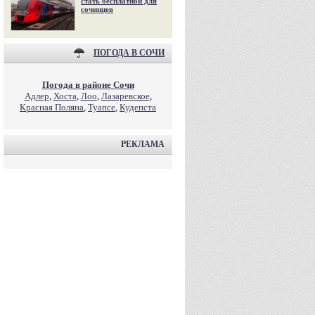
стать бесплатной для
сочинцев
ПОГОДА В СОЧИ
Погода в районе Сочи
Адлер
,
Хоста
,
Лоо
,
Лазаревское
,
Красная Поляна
,
Туапсе
,
Кудепста
РЕКЛАМА