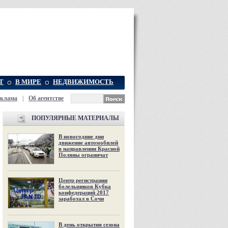
Т
В МИРЕ
НЕДВИЖИМОСТЬ
еклама
|
Об агентстве
ПОПУЛЯРНЫЕ МАТЕРИАЛЫ
В новогодние дни
движение автомобилей
в направлении Красной
Поляны ограничат
Центр регистрации
болельщиков Кубка
конфедераций 2017
заработал в Сочи
В день открытия сезона