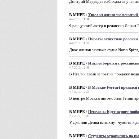
Дмитрий Медведев наблюдал за учениям
В МИРЕ
/
Ушел из жизни знаменитый 
4-7-2010, 11:31
Французский актер и режиссер Лоран Т
В МИРЕ
/
Пираты отпустили россиян с
4-7-2010, 11:58
Двое членов экипажа судна North Spir
В МИРЕ
/
Италия борется с российск
4-7-2010, 12:49
В Италии ввели запрет на продажу не
В МИРЕ
/
В Москве Ferrari врезалс
4-7-2010, 12:55
В центре Москвы автомобиль Ferrari в
В МИРЕ
/
Пенелопа Крус вернет люб
4-7-2010, 13:30
У Джонни Деппа вспыхнут чувства к д
В МИРЕ
/
Студенты отравились на в