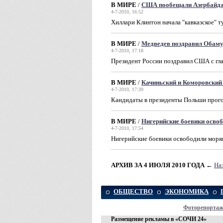
В МИРЕ
/
США пообещали Азербайд
4-7-2010, 16:52
Хиллари Клинтон начала "кавказское" 
В МИРЕ
/
Медведев поздравил Обаму
4-7-2010, 17:18
Президент России поздравил США с гл
В МИРЕ
/
Качиньский и Коморовский 
4-7-2010, 17:39
Кандидаты в президенты Польши прого
В МИРЕ
/
Нигерийские боевики освоб
4-7-2010, 17:54
Нигерийские боевики освободили моряк
АРХИВ ЗА 4 ИЮЛЯ 2010 ГОДА
←
На
ОБЩЕСТВО
ЭКОНОМИКА
Фоторепорта
Размещение рекламы в «СОЧИ 24»