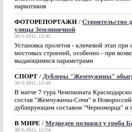
наркотиков
ФОТОРЕПОРТАЖИ
/
Строительство д
улицы Земляничной
30-5-2011, 12:42
Установка пролетов - ключевой этап пр
мостовых строений, особенно - при возве
выдающимися параметрами
СПОРТ
/
Дублеры "Жемчужины" обыг
30-5-2011, 12:49
В матче 7 тура Чемпионата Краснодарск
состав "Жемчужины-Сочи" в Новороссийс
дублирующим составом "Черноморца" и 
В МИРЕ
/
Медведев положил у гроба Б
30-5-2011, 12:54