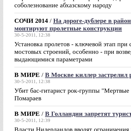
соболезнование абхазскому народу
СОЧИ 2014
/
На дороге-дублере в рай
монтируют пролетные конструкции
30-5-2011, 12:38
Установка пролетов - ключевой этап пр
мостовых строений, особенно - при возве
выдающимися параметрами
В МИРЕ
/
В Москве киллер застрелил
30-5-2011, 12:38
Убит бас-гитарист рок-группы "Мертвые
Помараев
В МИРЕ
/
В Голландии запретят турис
30-5-2011, 12:39
Власти Нидерландов вводят ограничения 