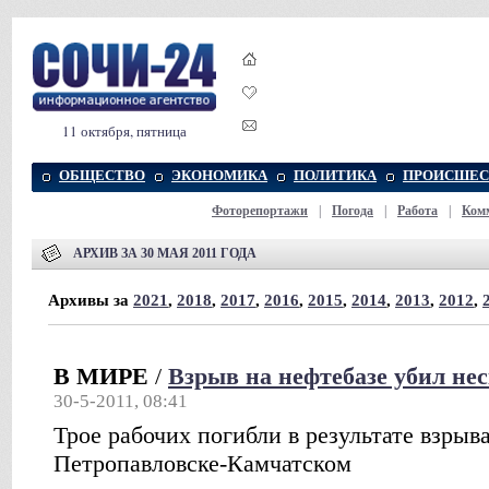
11 октября, пятница
ОБЩЕСТВО
ЭКОНОМИКА
ПОЛИТИКА
ПРОИСШЕС
Фоторепортажи
|
Погода
|
Работа
|
Ком
АРХИВ ЗА 30 МАЯ 2011 ГОДА
Архивы за
2021
,
2018
,
2017
,
2016
,
2015
,
2014
,
2013
,
2012
,
В МИРЕ
/
Взрыв на нефтебазе убил не
30-5-2011, 08:41
Трое рабочих погибли в результате взрыва
Петропавловске-Камчатском