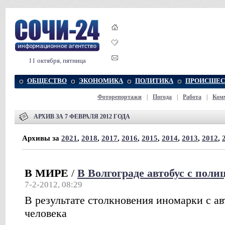
11 октября, пятница
ОБЩЕСТВО
ЭКОНОМИКА
ПОЛИТИКА
ПРОИСШЕС
Фоторепортажи
|
Погода
|
Работа
|
Ком
АРХИВ ЗА 7 ФЕВРАЛЯ 2012 ГОДА
Архивы за
2021
,
2018
,
2017
,
2016
,
2015
,
2014
,
2013
,
2012
,
В МИРЕ
/
В Волгограде автобус с пол
7-2-2012, 08:29
В результате столкновения иномарки с ав
человека