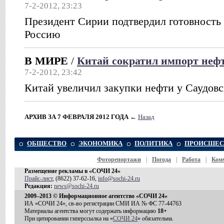
7-2-2012, 23:23
Президент Сирии подтвердил готовность 
Россию
В МИРЕ
/
Китай сократил импорт неф
7-2-2012, 23:42
Китай увеличил закупки нефти у Саудов
АРХИВ ЗА 7 ФЕВРАЛЯ 2012 ГОДА
←
Назад
ОБЩЕСТВО
ЭКОНОМИКА
ПОЛИТИКА
ПРОИСШЕС
Фоторепортажи
|
Погода
|
Работа
|
Ком
Размещение рекламы в «СОЧИ 24»
Прайс-лист
, (8622) 37-62-16,
info@sochi-24.ru
Редакция:
news@sochi-24.ru
2009–2013 © Информационное агентство «СОЧИ 24»
ИА «СОЧИ 24», св-во регистрации СМИ ИА № ФС 77-44763
Материалы агентства могут содержать информацию
18+
При цитировании гиперссылка на «
СОЧИ 24
» обязательна.