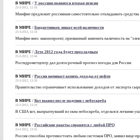
В МИРЕ
/
У россиян появится вторая пенсия
23-3-2012, 12:16
Минфин предложит россиянам самостоятельно откладывать средства
В МИРЕ
/
Бюджетников лишат всей наличности
23-3-2012, 12:33
Минфин внес законопроект, призванный заменить наличность на "эле
В МИРЕ
/
Лето 2012 года будет прохладным
23-3-2012, 12:44
Росгидрометцентр дал долгосрочный прогноз погоды для России
В МИРЕ
/
Россия начинает копить доходы от нефти
23-3-2012, 13:20
Правительство ограничивает использование доходов от экспорта сыр
В МИРЕ
/
Кот выжил после падения с небоскреба
23-3-2012, 13:24
В США кот, выпрыгнувший из окна небоскреба, отделался легкими у
В МИРЕ
/
Российские ракеты справятся с любой ПРО
23-3-2012, 13:55
Россия способна противостоять любым системам ПРО, заявил вице-п