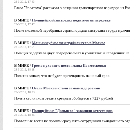
23-3-2012, 17:43
Глава "Росатома" рассказал о создании транспортного коридора из Р
В МИРЕ
/
Полицейский застрелил водителя на парковке
23-3-2012, 17:47
После словесной перебранки страж порядка выстрелил в грудь мужч
В МИРЕ
/
Маньяки убивали и грабили геев в Москве
23-3-2012, 17:54
Полиция задержала двух подозреваемых в убийствах и нападениях на 
В МИРЕ
/
Громов уходит с поста главы Подмосковья
23-3-2012, 18:18
Политик заявил, что не будет претендовать на новый срок
В МИРЕ
/
Отели Москвы стали самыми дорогими
23-3-2012, 18:33
Ночь в столичном отеле в среднем обойдется в 7227 рублей
В МИРЕ
/
Полицейские "Дальнего" завалили аттестацию
23-3-2012, 18:45
Повторные тесты не прошли сразу пять сотрудников скандального от