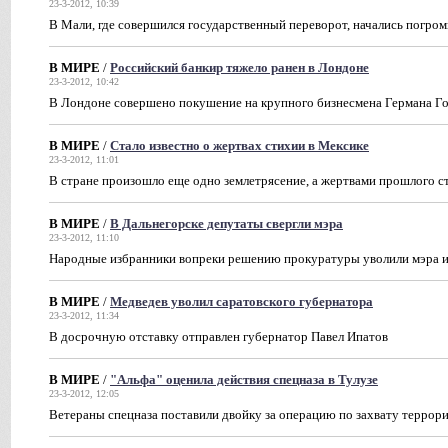
23-3-2012, 10:39
В Мали, где совершился государственный переворот, начались погро
В МИРЕ
/
Российский банкир тяжело ранен в Лондоне
23-3-2012, 10:42
В Лондоне совершено покушение на крупного бизнесмена Германа Г
В МИРЕ
/
Стало известно о жертвах стихии в Мексике
23-3-2012, 11:01
В стране произошло еще одно землетрясение, а жертвами прошлого ст
В МИРЕ
/
В Дальнегорске депутаты свергли мэра
23-3-2012, 11:10
Народные избранники вопреки решению прокуратуры уволили мэра и
В МИРЕ
/
Медведев уволил саратовского губернатора
23-3-2012, 11:34
В досрочную отставку отправлен губернатор Павел Ипатов
В МИРЕ
/
"Альфа" оценила действия спецназа в Тулузе
23-3-2012, 12:05
Ветераны спецназа поставили двойку за операцию по захвату террор