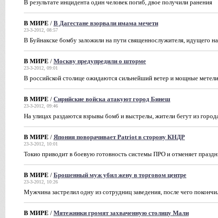
В результате инцидента один человек погиб, двое получили ранения
В МИРЕ
/
В Дагестане взорвали имама мечети
23-3-2012, 08:57
В Буйнакске бомбу заложили на пути священнослужителя, идущего н
В МИРЕ
/
Москву предупредили о шторме
23-3-2012, 09:01
В российской столице ожидаются сильнейший ветер и мощные метел
В МИРЕ
/
Сирийские войска атакуют город Бинеш
23-3-2012, 09:46
На улицах раздаются взрывы бомб и выстрелы, жители бегут из города
В МИРЕ
/
Япония поворачивает Patriot в сторону КНДР
23-3-2012, 10:01
Токио приводит в боевую готовность системы ПРО и отменяет праздн
В МИРЕ
/
Брошенный муж убил жену в торговом центре
23-3-2012, 10:26
Мужчина застрелил одну из сотрудниц заведения, после чего покончи
В МИРЕ
/
Мятежники громят захваченную столицу Мали