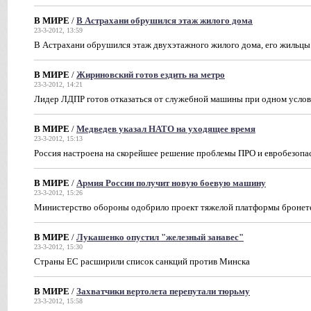
В МИРЕ
/
В Астрахани обрушился этаж жилого дома
23-3-2012, 13:59
В Астрахани обрушился этаж двухэтажного жилого дома, его жильцы
В МИРЕ
/
Жириновский готов ездить на метро
23-3-2012, 14:21
Лидер ЛДПР готов отказаться от служебной машины при одном усло
В МИРЕ
/
Медведев указал НАТО на уходящее время
23-3-2012, 15:13
Россия настроена на скорейшее решение проблемы ПРО и евробезопа
В МИРЕ
/
Армия России получит новую боевую машину
23-3-2012, 15:26
Министерство обороны одобрило проект тяжелой платформы бронет
В МИРЕ
/
Лукашенко опустил "железный занавес"
23-3-2012, 15:30
Страны ЕС расширили список санкций против Минска
В МИРЕ
/
Захватчики вертолета перепутали тюрьму
23-3-2012, 15:58