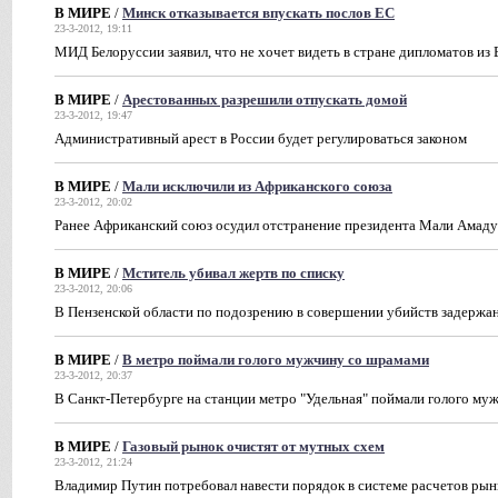
В МИРЕ
/
Минск отказывается впускать послов ЕС
23-3-2012, 19:11
МИД Белоруссии заявил, что не хочет видеть в стране дипломатов из
В МИРЕ
/
Арестованных разрешили отпускать домой
23-3-2012, 19:47
Административный арест в России будет регулироваться законом
В МИРЕ
/
Мали исключили из Африканского союза
23-3-2012, 20:02
Ранее Африканский союз осудил отстранение президента Мали Амаду
В МИРЕ
/
Мститель убивал жертв по списку
23-3-2012, 20:06
В Пензенской области по подозрению в совершении убийств задержа
В МИРЕ
/
В метро поймали голого мужчину со шрамами
23-3-2012, 20:37
В Санкт-Петербурге на станции метро "Удельная" поймали голого му
В МИРЕ
/
Газовый рынок очистят от мутных схем
23-3-2012, 21:24
Владимир Путин потребовал навести порядок в системе расчетов рынк