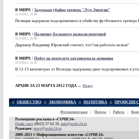
В МИРЕ
/
Задержан убийца тренера "Луч-Энергии"
23-3-2012, 21:58
Полиция задержала подозреваемого в убийстве футбольного тренер
В МИРЕ
/
Политику Большого назвали порочной
23-3-2012, 22:38
Дирижер Владимир Юровский считает, что"так работать нельзя"
В МИРЕ
/
Побег на вертолете организовала женщина
23-3-2012, 23:29
В 12-15 километрах от Вологды задержаны двое подозреваемых в уг
АРХИВ ЗА 23 МАРТА 2012 ГОДА
←
Назад
ОБЩЕСТВО
ЭКОНОМИКА
ПОЛИТИКА
ПРОИСШЕС
Фоторепортажи
|
Погода
|
Работа
|
Ком
Размещение рекламы в «СОЧИ 24»
Прайс-лист
, (8622) 37-62-16,
info@sochi-24.ru
Редакция:
news@sochi-24.ru
2009–2013 © Информационное агентство «СОЧИ 24»