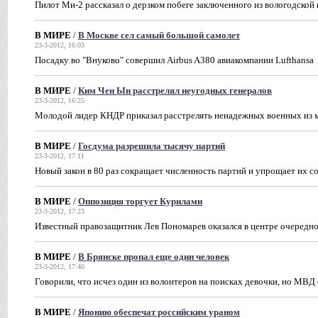
Пилот Ми-2 рассказал о дерзком побеге заключенного из вологодской
В МИРЕ
/
В Москве сел самый большой самолет
23-3-2012, 16:03
Посадку во "Внуково" совершил Airbus A380 авиакомпании Lufthansa
В МИРЕ
/
Ким Чен Ын расстрелял неугодных генералов
23-3-2012, 16:25
Молодой лидер КНДР приказал расстрелять ненадежных военных из 
В МИРЕ
/
Госдума разрешила тысячу партий
23-3-2012, 17:11
Новый закон в 80 раз сокращает численность партий и упрощает их с
В МИРЕ
/
Оппозиция торгует Курилами
23-3-2012, 17:23
Известный правозащитник Лев Пономарев оказался в центре очередн
В МИРЕ
/
В Брянске пропал еще один человек
23-3-2012, 17:40
Говорили, что исчез один из волонтеров на поисках девочки, но МВД
В МИРЕ
/
Японию обеспечат российским ураном