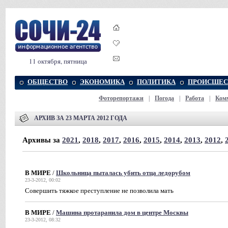
11 октября, пятница
ОБЩЕСТВО
ЭКОНОМИКА
ПОЛИТИКА
ПРОИСШЕС
Фоторепортажи
|
Погода
|
Работа
|
Ком
АРХИВ ЗА 23 МАРТА 2012 ГОДА
Архивы за
2021
,
2018
,
2017
,
2016
,
2015
,
2014
,
2013
,
2012
,
В МИРЕ
/
Школьница пыталась убить отца ледорубом
23-3-2012, 00:02
Совершить тяжкое преступление не позволила мать
В МИРЕ
/
Машина протаранила дом в центре Москвы
23-3-2012, 08:32