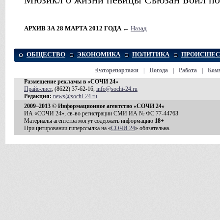
АРХИВ ЗА 28 МАРТА 2012 ГОДА
←
Назад
ОБЩЕСТВО
ЭКОНОМИКА
ПОЛИТИКА
ПРОИСШЕС
Фоторепортажи
|
Погода
|
Работа
|
Ком
Размещение рекламы в «СОЧИ 24»
Прайс-лист
, (8622) 37-62-16,
info@sochi-24.ru
Редакция:
news@sochi-24.ru
2009–2013 © Информационное агентство «СОЧИ 24»
ИА «СОЧИ 24», св-во регистрации СМИ ИА № ФС 77-44763
Материалы агентства могут содержать информацию
18+
При цитировании гиперссылка на «
СОЧИ 24
» обязательна.