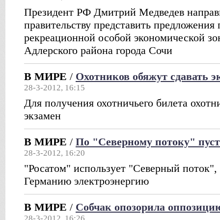
Президент РФ Дмитрий Медведев направ
правительству представить предложения 
рекреационной особой экономической зо
Адлерского района города Сочи
В МИРЕ
/
Охотников обяжут сдавать э
28-3-2012, 16:15
Для получения охотничьего билета охотн
экзамен
В МИРЕ
/
По "Северному потоку" пуст
28-3-2012, 16:20
"Росатом" использует "Северный поток",
Германию электроэнергию
В МИРЕ
/
Собчак опозорила оппозици
28-3-2012, 16:26