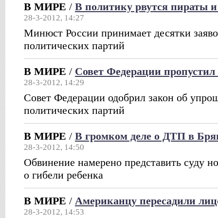
В МИРЕ
/
В политику рвутся пираты и
28-3-2012, 14:27
Минюст России принимает десятки заяво
политических партий
В МИРЕ
/
Совет Федерации пропустил 
28-3-2012, 14:29
Совет Федерации одобрил закон об упро
политических партий
В МИРЕ
/
В громком деле о ДТП в Бр
28-3-2012, 14:50
Обвинение намерено представить суду но
о гибели ребенка
В МИРЕ
/
Американцу пересадили лицо
28-3-2012, 14:53