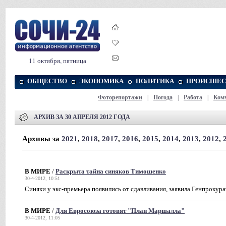
11 октября, пятница
ОБЩЕСТВО
ЭКОНОМИКА
ПОЛИТИКА
ПРОИСШЕС
Фоторепортажи
|
Погода
|
Работа
|
Ком
АРХИВ ЗА 30 АПРЕЛЯ 2012 ГОДА
Архивы за
2021
,
2018
,
2017
,
2016
,
2015
,
2014
,
2013
,
2012
,
В МИРЕ
/
Раскрыта тайна синяков Тимошенко
30-4-2012, 10:51
Синяки у экс-премьера появились от сдавливания, заявила Генпрокур
В МИРЕ
/
Для Евросоюза готовят "План Маршалла"
30-4-2012, 11:05