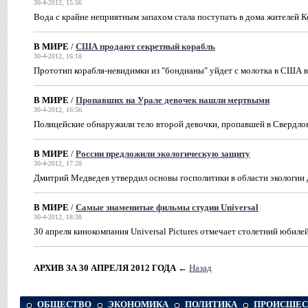
30-4-2012, 15:56
Вода с крайне неприятным запахом стала поступать в дома жителей 
В МИРЕ
/
США продают секретный корабль
30-4-2012, 16:18
Прототип корабля-невидимки из "бондианы" уйдет с молотка в США в
В МИРЕ
/
Пропавших на Урале девочек нашли мертвыми
30-4-2012, 16:56
Полицейские обнаружили тело второй девочки, пропавшей в Свердло
В МИРЕ
/
России предложили экологическую защиту
30-4-2012, 17:28
Дмитрий Медведев утвердил основы госполитики в области экологии 
В МИРЕ
/
Самые знаменитые фильмы студии Universal
30-4-2012, 18:38
30 апреля кинокомпания Universal Pictures отмечает столетний юбиле
АРХИВ ЗА 30 АПРЕЛЯ 2012 ГОДА
←
Назад
ОБЩЕСТВО
ЭКОНОМИКА
ПОЛИТИКА
ПРОИСШЕС