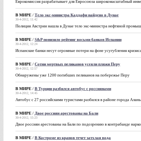
Еврокомиссия разрабатывает для Евросоюза широкомасштабный инв
В МИРЕ
/
Тело экс-министра Каддафи найдено в Дунае
30-4-2012, 11:42
Полиция Австрии нашла в Дунае тело экс-министра нефтяной промы
В МИРЕ
/
S&P понизило рейтинг восьми банков Испании
30-4-2012, 12:24
Испанские банки несут огромные потери на фоне усугубления кризис
В МИРЕ
/
Сотни мертвых пеликанов усеяли пляжи Перу
30-4-2012, 12:57
Обнаружены уже 1200 погибших пеликанов на побережье Перу
В МИРЕ
/
В Турции разбился автобус с россиянами
30-4-2012, 14:45
Автобус с 27 российскими туристами разбился в районе города Алань
В МИРЕ
/
Двое россиян арестованы на Бали
30-4-2012, 15:23
Двое россиян арестованы на Бали по подозрению в контрабанде нарк
В МИРЕ
/
В Костроме из кранов течет затхлая вода