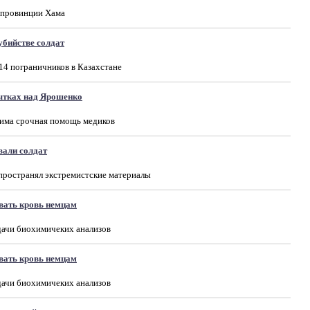
й провинции Хама
убийстве солдат
14 пограничников в Казахстане
ытках над Ярошенко
дима срочная помощь медиков
вали солдат
пространял экстремистские материалы
вать кровь немцам
сдачи биохимичеких анализов
вать кровь немцам
сдачи биохимичеких анализов