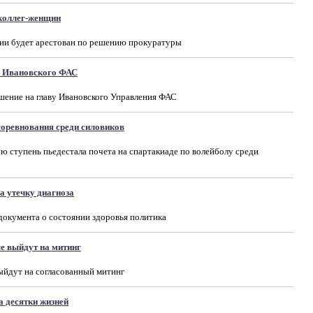
 коллег-женщин
ии будет арестован по решению прокуратуры
у Ивановского ФАС
шение на главу Ивановского Управления ФАС
соревнования среди силовиков
 ступень пьедестала почета на спартакиаде по волейболу среди
а утечку диагноза
документа о состоянии здоровья политика
е выйдут на митинг
йдут на согласованный митинг
а десятки жизней