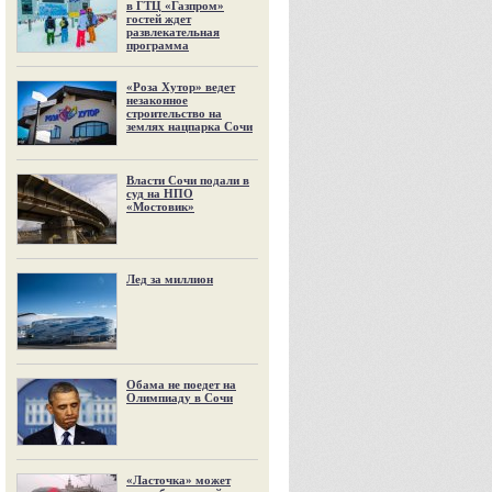
в ГТЦ «Газпром»
гостей ждет
развлекательная
программа
«Роза Хутор» ведет
незаконное
строительство на
землях нацпарка Сочи
Власти Сочи подали в
суд на НПО
«Мостовик»
Лед за миллион
Обама не поедет на
Олимпиаду в Сочи
«Ласточка» может