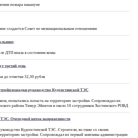
шении пожара накануне
ине создается Совет по межнациональным отношениям
ольницу
ле ДТП впала в состоянии комы
ут третий день
ки до отметки 32,30 рубля
стройплощадки руководство Кудепстинской ТЭС
ством, попытались попасть на территорию застройки. Сопровождал их
нского района Тимур Эйнатов и около 10 сотрудников Хостинского РОВД
 ТЭС. Очередной виток напряженности
ководство Кудепстинской ТЭС. Строители, во главе со своим
 территорию застройки. Сопровождал их первый замглавы администрации