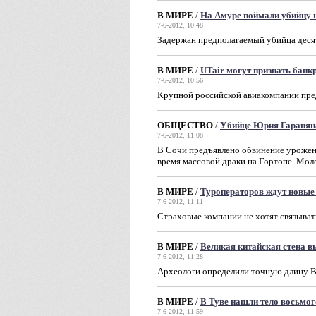
В МИРЕ
/
На Амуре поймали убийцу
7-6-2012, 10:48
Задержан предполагаемый убийца дес
В МИРЕ
/
UTair могут признать банк
7-6-2012, 10:56
Крупной российской авиакомпании пре
ОБЩЕСТВО
/
Убийце Юрия Гараняна
7-6-2012, 11:08
В Сочи предъявлено обвинение урожен
время массовой драки на Гортопе. Мол
В МИРЕ
/
Туроператоров ждут новые
7-6-2012, 11:11
Страховые компании не хотят связывать
В МИРЕ
/
Великая китайская стена вы
7-6-2012, 11:28
Археологи определили точную длину В
В МИРЕ
/
В Туве нашли тело восьмог
7-6-2012, 11:59