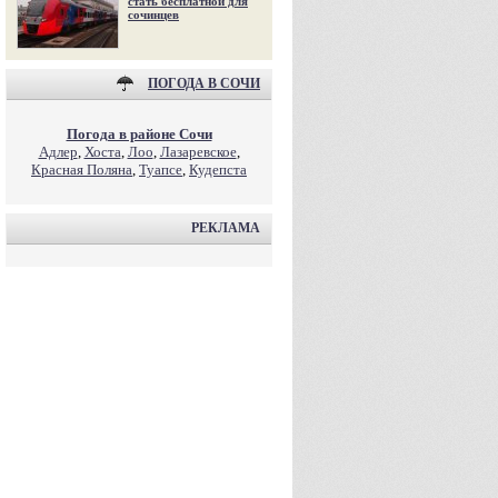
стать бесплатной для
сочинцев
ПОГОДА В СОЧИ
Погода в районе Сочи
Адлер
,
Хоста
,
Лоо
,
Лазаревское
,
Красная Поляна
,
Туапсе
,
Кудепста
РЕКЛАМА