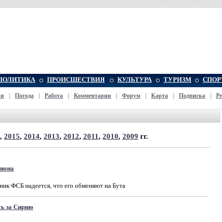
ПОЛИТИКА
ПРОИСШЕСТВИЯ
КУЛЬТУРА
ТУРИЗМ
СПОР
жи
|
Погода
|
Работа
|
Комментарии
|
Форум
|
Карта
|
Подписка
|
Р
,
2015
,
2014
,
2013
,
2012
,
2011
,
2010
,
2009
гг.
пиона
к ФСБ надеется, что его обменяют на Бута
сь за Сирию