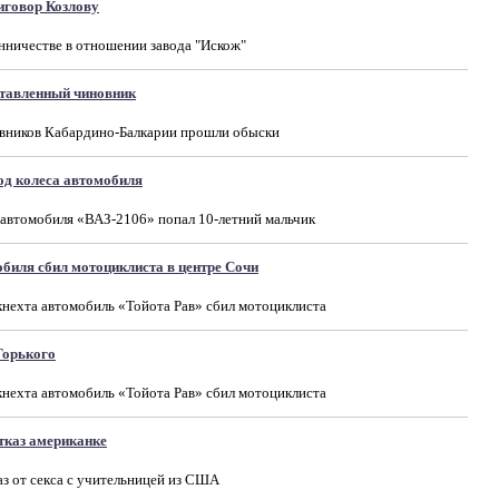
иговор Козлову
нничестве в отношении завода "Искож"
тавленный чиновник
овников Кабардино-Балкарии прошли обыски
од колеса автомобиля
 автомобиля «ВАЗ-2106» попал 10-летний мальчик
биля сбил мотоциклиста в центре Сочи
бкнехта автомобиль «Тойота Рав» сбил мотоциклиста
Горького
бкнехта автомобиль «Тойота Рав» сбил мотоциклиста
отказ американке
аз от секса с учительницей из США