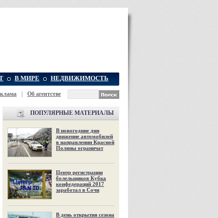
Т
В МИРЕ
НЕДВИЖИМОСТЬ
еклама
|
Об агентстве
ПОПУЛЯРНЫЕ МАТЕРИАЛЫ
В новогодние дни
движение автомобилей
в направлении Красной
Поляны ограничат
Центр регистрации
болельщиков Кубка
конфедераций 2017
заработал в Сочи
В день открытия сезона