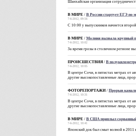
Шанхайская организация сотрудничест
В МИРЕ
/
В России стартует ЕГЭ по 
7-6-2012, 09:56
С 10:00 у выпускников начнется второ
В МИРЕ
/
Молния вызвала крупный 
7-6-2012, 10:02
За время грозы в столичном регионе в
ПРОИСШЕСТВИЯ
/
В полукилометре
7-6-2012, 10:05
В центре Сочи, в пятистах метрах от 
другие высокопоставленные лица, про
ФОТОРЕПОРТАЖИ
/
Прорыв канализ
7-6-2012, 10:31
В центре Сочи, в пятистах метрах от 
другие высокопоставленные лица, про
В МИРЕ
/
В США приплыл сорванный
7-6-2012, 10:41
Японский док был смыт волной в 2011 