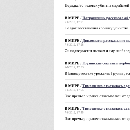
Порядка 80 человек убиты в сирийско
В МИРЕ
/
Пограничник рассказал об 
7-6-2012, 17:04
Солдат восстановил хронику убийства 
В МИРЕ
/
Дипломаты рассказали о п
7-6-2012, 17:28
Он подвергается пыткам и ему необхо
В МИРЕ
/
Грузинские сектанты вербо
7-6-2012, 17:33
В Башкортостане уроженец Грузии рас
В МИРЕ
/
Тимошенко отказалась сда
7-6-2012, 17:55
Экс-премьер и ранее отказывалась от 
В МИРЕ
/
Тимошенко отказалась сда
7-6-2012, 17:55
Экс-премьер и ранее отказывалась от 