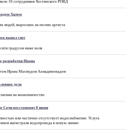
около 10 сотрудников Хостинского РОВД
ардом Хилем
и людей, выросших на песнях артиста
век выпал снег
сяти градусов ниже ноля
е разработки Ирана
ентом Ирана Махмудом Ахмадинежадом
ловное дело
кушении на мошенничество
е Сочи восстановят 8 июня
олностью или частично отсутствует водоснабжение. Услуга
чением магистрали водопровода в новую линию