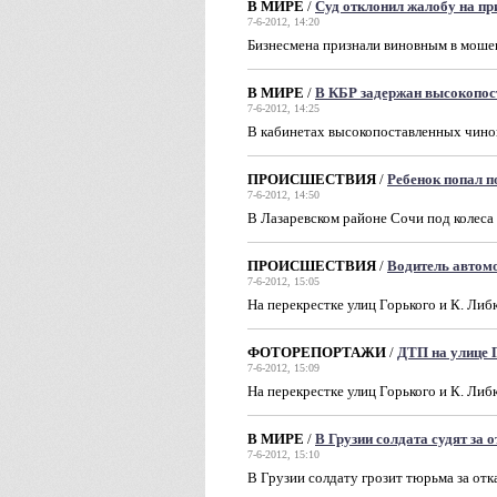
В МИРЕ
/
Суд отклонил жалобу на пр
7-6-2012, 14:20
Бизнесмена признали виновным в моше
В МИРЕ
/
В КБР задержан высокопос
7-6-2012, 14:25
В кабинетах высокопоставленных чин
ПРОИСШЕСТВИЯ
/
Ребенок попал п
7-6-2012, 14:50
В Лазаревском районе Сочи под колеса
ПРОИСШЕСТВИЯ
/
Водитель автомо
7-6-2012, 15:05
На перекрестке улиц Горького и К. Ли
ФОТОРЕПОРТАЖИ
/
ДТП на улице 
7-6-2012, 15:09
На перекрестке улиц Горького и К. Ли
В МИРЕ
/
В Грузии солдата судят за 
7-6-2012, 15:10
В Грузии солдату грозит тюрьма за отк