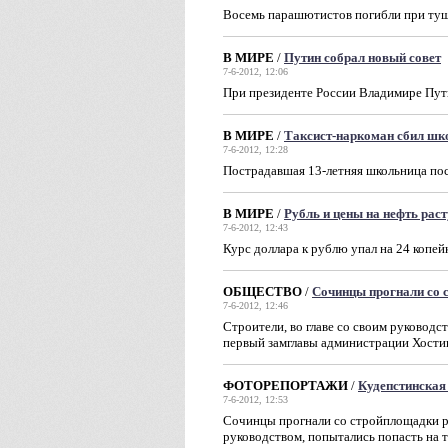
Восемь парашютистов погибли при ту
В МИРЕ
/
Путин собрал новый совет
7-6-2012, 12:06
При президенте России Владимире Пут
В МИРЕ
/
Таксист-наркоман сбил шк
7-6-2012, 12:28
Пострадавшая 13-летняя школьница пос
В МИРЕ
/
Рубль и цены на нефть раст
7-6-2012, 12:43
Курс доллара к рублю упал на 24 копей
ОБЩЕСТВО
/
Сочинцы прогнали со 
7-6-2012, 12:46
Строители, во главе со своим руковод
первый замглавы администрации Хости
ФОТОРЕПОРТАЖИ
/
Кудепстинская
7-6-2012, 12:53
Сочинцы прогнали со стройплощадки ру
руководством, попытались попасть на