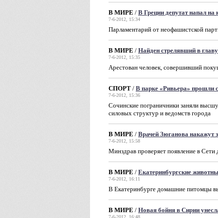
В МИРЕ
/
В Греции депутат напал на
7-6-2012, 15:34
Парламентарий от неофашистской парт
В МИРЕ
/
Найден стрелявший в глав
7-6-2012, 15:35
Арестован человек, совершивший поку
СПОРТ
/
В парке «Ривьера» прошли 
7-6-2012, 15:36
Сочинские пограничники заняли высшую
силовых структур и ведомств города
В МИРЕ
/
Врачей Зюганова накажут з
7-6-2012, 15:58
Минздрав проверяет появление в Сети 
В МИРЕ
/
Екатеринбургские животны
7-6-2012, 16:11
В Екатеринбурге домашние питомцы вы
В МИРЕ
/
Новая бойня в Сирии унесл
7-6-2012, 16:48