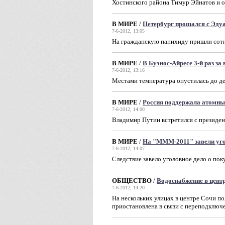
Хостинского района Тимур Эйнатов и 
В МИРЕ
/
Петербург прощался с Эду
7-6-2012, 13:05
На гражданскую панихиду пришли сотн
В МИРЕ
/
В Буэнос-Айресе 3-й раз за 
7-6-2012, 13:16
Местами температура опустилась до де
В МИРЕ
/
Россия поддержала атомны
7-6-2012, 14:00
Владимир Путин встретился с презид
В МИРЕ
/
На "МММ-2011" завели уго
7-6-2012, 14:07
Следствие завело уголовное дело о по
ОБЩЕСТВО
/
Водоснабжение в центр
7-6-2012, 14:20
На нескольких улицах в центре Сочи п
приостановлена в связи с переподклю