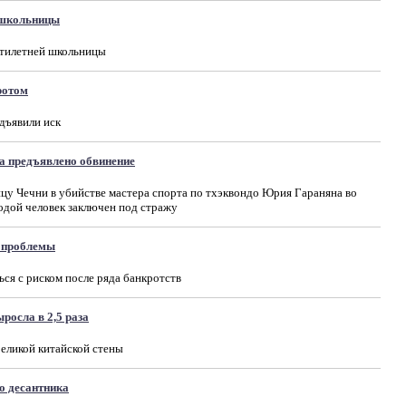
 школьницы
ятилетней школьницы
ротом
дъявили иск
 предъявлено обвинение
цу Чечни в убийстве мастера спорта по тхэквондо Юрия Гараняна во
одой человек заключен под стражу
 проблемы
ся с риском после ряда банкротств
росла в 2,5 раза
еликой китайской стены
о десантника