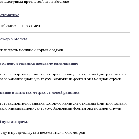
ва выступила против войны на Востоке
математике
й обязательный экзамен
пожар в Москве
ыпала треть месячной нормы осадков
 от новой развязки прорвало канализацию
автотранспортной развязки, которую накануне открывал Дмитрий Козак и
рвало канализационную трубу. Зловонный фонтан бил мощной струей
ации в пятистах метрах от новой развязки
автотранспортной развязки, которую накануне открывал Дмитрий Козак и
рвало канализационную трубу. Зловонный фонтан бил мощной струей
 цунами причал
году и проделал путь в восемь тысяч километров