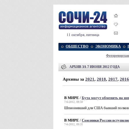
11 октября, пятница
ОБЩЕСТВО
ЭКОНОМИКА
Фоторепорта
АРХИВ ЗА 7 ИЮНЯ 2012 ГОДА
Архивы за
2021
,
2018
,
2017
,
2016
В МИРЕ
/
Бута могут обменять на ш
7-6-2012, 08:50
Шпионивший для США бывший полковни
В МИРЕ
/
Союзники России вступили
7-6-2012, 09:31