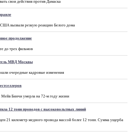
ать свои действия против Дамаска
зраиле
 США вызвали резкую реакцию Белого дома
нное продолжение
ее до трех фильмов
атель МВД Москвы
ошли очередные кадровые изменения
естселлеров
 Мейв Бинчи умерла на 72-м году жизни
тила 12 тонн проводов с высоковольтных линий
ен 21 километр медного провода массой более 12 тонн. Сумма ущерба