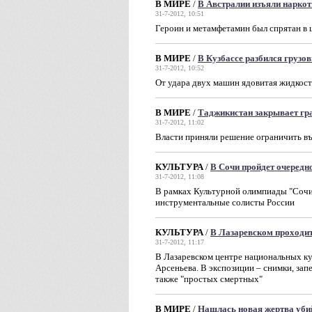
В МИРЕ
/
В Австралии изъяли наркот
31-7-2012, 10:51
Героин и метамфетамин был спрятан в
В МИРЕ
/
В Кузбассе разбился грузов
31-7-2012, 10:52
От удара двух машин ядовитая жидкост
В МИРЕ
/
Таджикистан закрывает гра
31-7-2012, 11:02
Власти приняли решение ограничить въ
КУЛЬТУРА
/
В Сочи пройдет очередн
31-7-2012, 11:08
В рамках Культурной олимпиады "Сочи 
инструментальные солисты России
КУЛЬТУРА
/
В Лазаревском проходит
31-7-2012, 11:17
В Лазаревском центре национальных к
Арсеньева. В экспозиции – снимки, зап
также "простых смертных"
В МИРЕ
/
Нашлась новая жертва уб