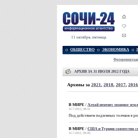
11 октября, пятница
ОБЩЕСТВО
ЭКОНОМИКА
Фоторепорта
АРХИВ ЗА 31 ИЮЛЯ 2012 ГОДА
Архивы за
2021
,
2018
,
2017
,
2016
В МИРЕ
/
Алтай перенес мощное земл
31-7-2012, 08:55
Под действием подземных толчков в ре
В МИРЕ
/
США и Турция совместно с
31-7-2012, 09:00