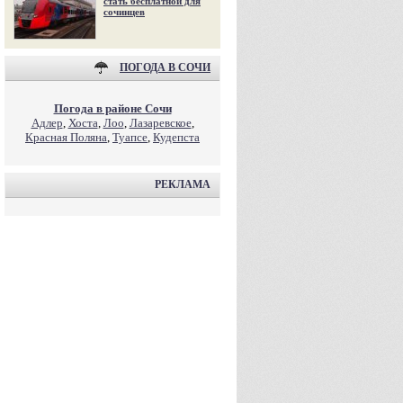
стать бесплатной для
сочинцев
ПОГОДА В СОЧИ
Погода в районе Сочи
Адлер
,
Хоста
,
Лоо
,
Лазаревское
,
Красная Поляна
,
Туапсе
,
Кудепста
РЕКЛАМА