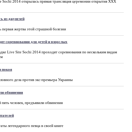
ite Sochi 2014 открылась прямая трансляция церемонии открытия XXX
ь из джунглей
ь первая жертва этой страшной болезни
ят соревнования для детей и взрослых
дке Live Site Sochi 2014 проходят соревнования по нескольким видам
им
и покоя
ловного дела против экс-премьера Украины
ли обвинения
 пять человек, предъявили обвинения
итателей
аты легендарного певца в своей книге