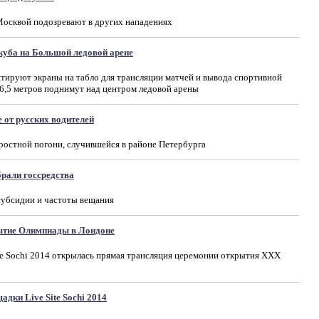
Москвой подозревают в других нападениях
уба на Большой ледовой арене
тируют экраны на табло для трансляции матчей и вывода спортивной
6,5 метров поднимут над центром ледовой арены
 от русских водителей
остной погони, случившейся в районе Петербурга
брали госсредства
субсидии и частоты вещания
ытие Олимпиады в Лондоне
ite Sochi 2014 открылась прямая трансляция церемонии открытия XXX
дки Live Site Sochi 2014