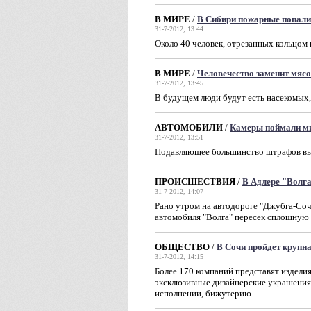
В МИРЕ
/
В Сибири пожарные попали
31-7-2012, 13:44
Около 40 человек, отрезанных кольцом
В МИРЕ
/
Человечество заменит мяс
31-7-2012, 13:45
В будущем люди будут есть насекомых,
АВТОМОБИЛИ
/
Камеры поймали м
31-7-2012, 13:51
Подавляющее большинство штрафов вы
ПРОИСШЕСТВИЯ
/
В Адлере "Волга
31-7-2012, 14:07
Рано утром на автодороге "Джубга-Со
автомобиля "Волга" пересек сплошную 
ОБЩЕСТВО
/
В Сочи пройдет крупн
31-7-2012, 14:15
Более 170 компаний представят изделия
эксклюзивные дизайнерские украшения,
исполнении, бижутерию