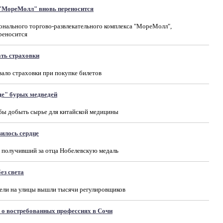
"МореМолл" вновь переносится
нального торгово-развлекательного комплекса "МореМолл",
ереносится
ть страховки
вало страховки при покупке билетов
е" бурых медведей
бы добыть сырье для китайской медицины
илось сердце
, получивший за отца Нобелевскую медаль
ез света
Дели на улицы вышли тысячи регулировщиков
 о востребованных профессиях в Сочи