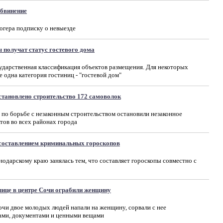
бвинение
огера подписку о невыезде
 получат статус гостевого дома
ударственная классификация объектов размещения. Для некоторых
 одна категория гостиниц - "гостевой дом"
становлено строительство 172 самоволок
о борьбе с незаконным строительством остановили незаконное
тов во всех районах города
 составлением криминальных гороскопов
дарскому краю занялась тем, что составляет гороскопы совместно с
лице в центре Сочи ограбили женщину
чи двое молодых людей напали на женщину, сорвали с нее
гами, документами и ценными вещами