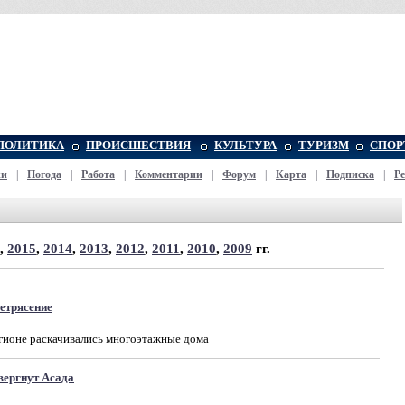
ПОЛИТИКА
ПРОИСШЕСТВИЯ
КУЛЬТУРА
ТУРИЗМ
СПОР
жи
|
Погода
|
Работа
|
Комментарии
|
Форум
|
Карта
|
Подписка
|
Р
,
2015
,
2014
,
2013
,
2012
,
2011
,
2010
,
2009
гг.
етрясение
гионе раскачивались многоэтажные дома
вергнут Асада