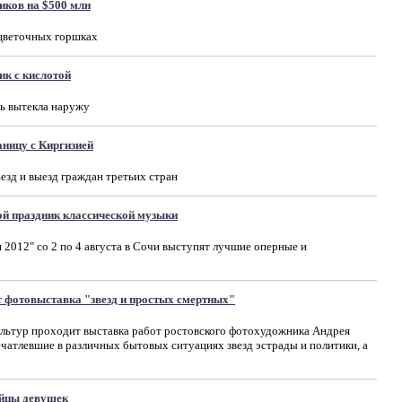
иков на $500 млн
 цветочных горшках
ик с кислотой
ь вытекла наружу
ницу с Киргизией
езд и выезд граждан третьих стран
ой праздник классической музыки
2012" со 2 по 4 августа в Сочи выступят лучшие оперные и
 фотовыставка "звезд и простых смертных"
ультур проходит выставка работ ростовского фотохудожника Андрея
ечатлевшие в различных бытовых ситуациях звезд эстрады и политики, а
ийцы девушек