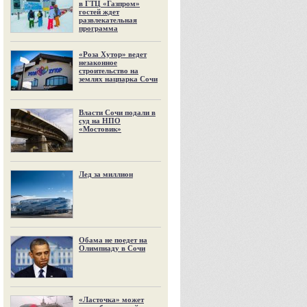
в ГТЦ «Газпром»
гостей ждет
развлекательная
программа
«Роза Хутор» ведет
незаконное
строительство на
землях нацпарка Сочи
Власти Сочи подали в
суд на НПО
«Мостовик»
Лед за миллион
Обама не поедет на
Олимпиаду в Сочи
«Ласточка» может