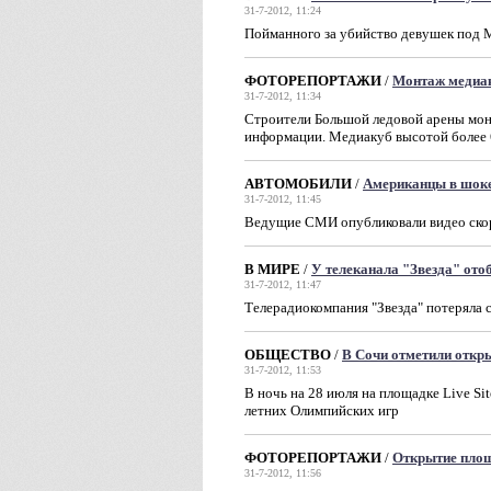
31-7-2012, 11:24
Пойманного за убийство девушек под 
ФОТОРЕПОРТАЖИ
/
Монтаж медиак
31-7-2012, 11:34
Строители Большой ледовой арены мон
информации. Медиакуб высотой более 
АВТОМОБИЛИ
/
Американцы в шоке
31-7-2012, 11:45
Ведущие СМИ опубликовали видео скор
В МИРЕ
/
У телеканала "Звезда" ото
31-7-2012, 11:47
Телерадиокомпания "Звезда" потеряла 
ОБЩЕСТВО
/
В Сочи отметили откр
31-7-2012, 11:53
В ночь на 28 июля на площадке Live S
летних Олимпийских игр
ФОТОРЕПОРТАЖИ
/
Открытие площа
31-7-2012, 11:56