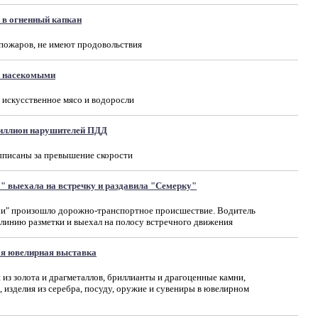
 в огненный капкан
 пожаров, не имеют продовольствия
о насекомыми
 искусственное мясо и водоросли
иллион нарушителей ПДД
писаны за превышение скорости
" выехала на встречку и раздавила "Семерку"
чи" произошло дорожно-транспортное происшествие. Водитель
линию разметки и выехал на полосу встречного движения
ая ювелирная выставка
 из золота и драгметаллов, бриллианты и драгоценные камни,
 изделия из серебра, посуду, оружие и сувениры в ювелирном