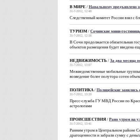
В МИРЕ
/
Навальному предъявлено о
31-7-2012, 12:48
Следственный комитет России взял с бл
ТУРИЗМ
/
Сочинские мини-гостиницы
31-7-2012, 12:56
В Сочи продолжается обязательная гос
объектов размещения будет введена еще
НЕДВИЖИМОСТЬ
/
За два месяца о
31-7-2012, 13:07
Межведомственные мобильные группы п
возведение более полутора сотен объек
ПОЛИТИКА
/
Полицейские занялись
31-7-2012, 13:20
Пресс-служба ГУ МВД России по Красно
астрологами
ПРОИСШЕСТВИЯ
/
Рано утром на у
31-7-2012, 13:41
Ранним утром в Центральном районе Со
драгоценности и забрали сумку с день