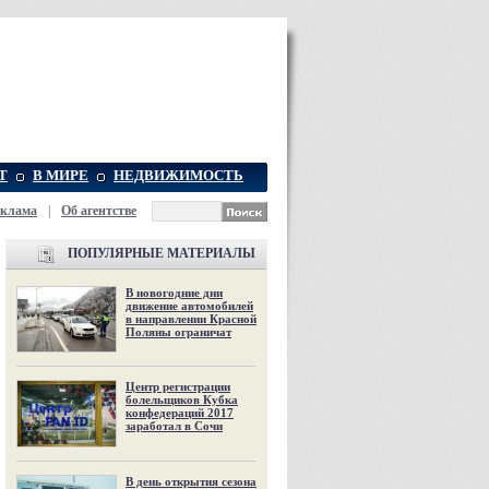
Т
В МИРЕ
НЕДВИЖИМОСТЬ
еклама
|
Об агентстве
ПОПУЛЯРНЫЕ МАТЕРИАЛЫ
В новогодние дни
движение автомобилей
в направлении Красной
Поляны ограничат
Центр регистрации
болельщиков Кубка
конфедераций 2017
заработал в Сочи
В день открытия сезона