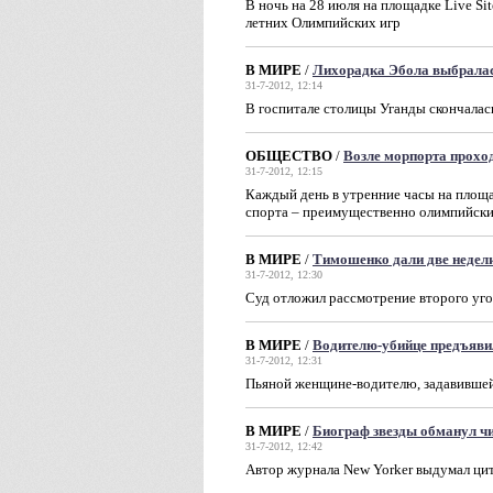
В ночь на 28 июля на площадке Live S
летних Олимпийских игр
В МИРЕ
/
Лихорадка Эбола выбралас
31-7-2012, 12:14
В госпитале столицы Уганды скончалас
ОБЩЕСТВО
/
Возле морпорта проход
31-7-2012, 12:15
Каждый день в утренние часы на площа
спорта – преимущественно олимпийск
В МИРЕ
/
Тимошенко дали две недел
31-7-2012, 12:30
Суд отложил рассмотрение второго уго
В МИРЕ
/
Водителю-убийце предъяви
31-7-2012, 12:31
Пьяной женщине-водителю, задавившей
В МИРЕ
/
Биограф звезды обманул ч
31-7-2012, 12:42
Aвтор журнала New Yorker выдумал цит