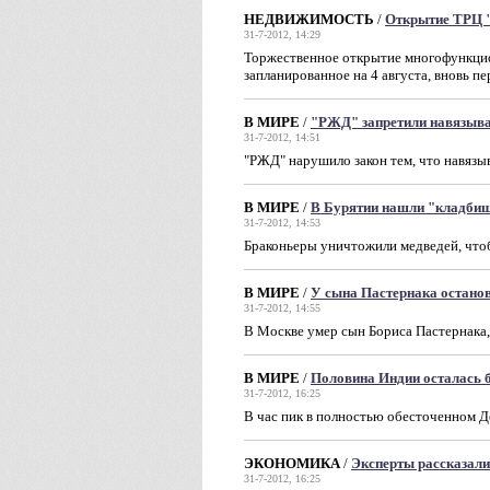
НЕДВИЖИМОСТЬ
/
Открытие ТРЦ 
31-7-2012, 14:29
Торжественное открытие многофункцио
запланированное на 4 августа, вновь п
В МИРЕ
/
"РЖД" запретили навязыва
31-7-2012, 14:51
"РЖД" нарушило закон тем, что навязы
В МИРЕ
/
В Бурятии нашли "кладбищ
31-7-2012, 14:53
Браконьеры уничтожили медведей, что
В МИРЕ
/
У сына Пастернака останов
31-7-2012, 14:55
В Москве умер сын Бориса Пастернака
В МИРЕ
/
Половина Индии осталась б
31-7-2012, 16:25
В час пик в полностью обесточенном 
ЭКОНОМИКА
/
Эксперты рассказали
31-7-2012, 16:25