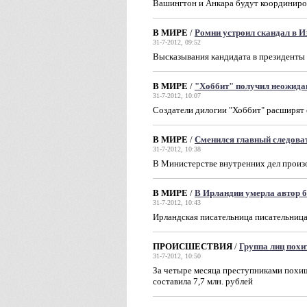
Вашингтон и Анкара будут координиров
В МИРЕ
/
Ромни устроил скандал в И
31-7-2012, 09:52
Высказывания кандидата в президенты
В МИРЕ
/
"Хоббит" получил неожида
31-7-2012, 10:07
Создатели дилогии "Хоббит" расширят 
В МИРЕ
/
Сменился главный следов
31-7-2012, 10:38
В Министерстве внутренних дел произ
В МИРЕ
/
В Ирландии умерла автор б
31-7-2012, 10:43
Ирландская писательница писательница
ПРОИСШЕСТВИЯ
/
Группа лиц похи
31-7-2012, 10:50
За четыре месяца преступниками похищ
составила 7,7 млн. рублей