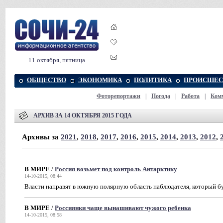
11 октября, пятница
ОБЩЕСТВО
ЭКОНОМИКА
ПОЛИТИКА
ПРОИСШЕС
Фоторепортажи
|
Погода
|
Работа
|
Ком
АРХИВ ЗА 14 ОКТЯБРЯ 2015 ГОДА
Архивы за
2021
,
2018
,
2017
,
2016
,
2015
,
2014
,
2013
,
2012
,
В МИРЕ
/
Россия возьмет под контроль Антарктику
14-10-2015, 08:44
Власти направят в южную полярную область наблюдателя, который б
В МИРЕ
/
Россиянки чаще вынашивают чужого ребенка
14-10-2015, 08:58