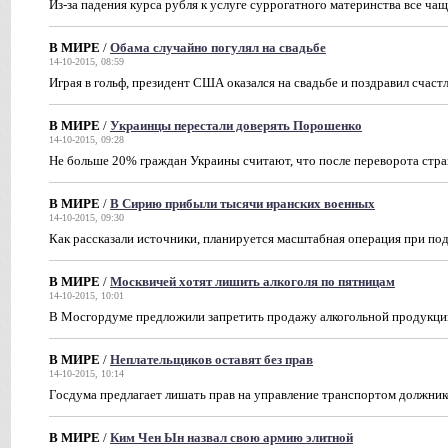
Из-за падения курса рубля к услуге суррогатного материнства все ча
В МИРЕ
/
Обама случайно погулял на свадьбе
14-10-2015, 08:59
Играя в гольф, президент США оказался на свадьбе и поздравил счас
В МИРЕ
/
Украинцы перестали доверять Порошенко
14-10-2015, 09:28
Не больше 20% граждан Украины считают, что после переворота стра
В МИРЕ
/
В Сирию прибыли тысячи иранских военных
14-10-2015, 09:30
Как рассказали источники, планируется масштабная операция при по
В МИРЕ
/
Москвичей хотят лишить алкоголя по пятницам
14-10-2015, 10:01
В Мосгордуме предложили запретить продажу алкогольной продукции
В МИРЕ
/
Неплательщиков оставят без прав
14-10-2015, 10:14
Госдума предлагает лишать прав на управление транспортом должни
В МИРЕ
/
Ким Чен Ын назвал свою армию элитной