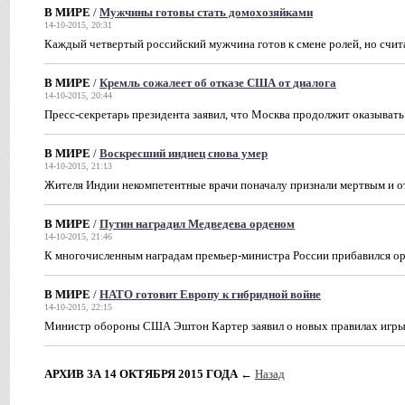
В МИРЕ
/
Мужчины готовы стать домохозяйками
14-10-2015, 20:31
Каждый четвертый российский мужчина готов к смене ролей, но счи
В МИРЕ
/
Кремль сожалеет об отказе США от диалога
14-10-2015, 20:44
Пресс-секретарь президента заявил, что Москва продолжит оказыват
В МИРЕ
/
Воскресший индиец снова умер
14-10-2015, 21:13
Жителя Индии некомпетентные врачи поначалу признали мертвым и от
В МИРЕ
/
Путин наградил Медведева орденом
14-10-2015, 21:46
К многочисленным наградам премьер-министра России прибавился орд
В МИРЕ
/
НАТО готовит Европу к гибридной войне
14-10-2015, 22:15
Министр обороны США Эштон Картер заявил о новых правилах игры
АРХИВ ЗА 14 ОКТЯБРЯ 2015 ГОДА
←
Назад