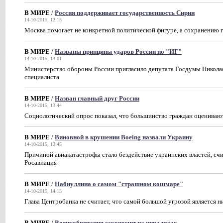
В МИРЕ
/
Россия поддерживает государственность Сирии
14-10-2015, 12:15
Москва помогает не конкретной политической фигуре, а сохранению 
В МИРЕ
/
Названы принципы ударов России по "ИГ"
14-10-2015, 13:01
Министерство обороны России пригласило депутата Госдумы Никола
специалиста
В МИРЕ
/
Назван главный друг России
14-10-2015, 13:44
Социологический опрос показал, что большинство граждан оцениваю
В МИРЕ
/
Виновной в крушении Boeing назвали Украину
14-10-2015, 13:45
Причиной авиакатастрофы стало бездействие украинских властей, сч
Росавиация
В МИРЕ
/
Набиуллина о самом "страшном кошмаре"
14-10-2015, 14:13
Глава Центробанка не считает, что самой большой угрозой является ни
В МИРЕ
/
Великобритания сэкономит на инвалидах