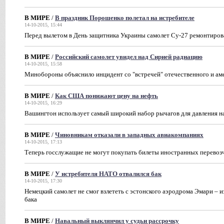
В МИРЕ
/
В праздник Порошенко полетал на истребителе
14-10-2015, 15:44
Перед вылетом в День защитника Украины самолет Су-27 ремонтирова
В МИРЕ
/
Российский самолет увидел над Сирией радиацию
14-10-2015, 15:58
Минобороны объяснило инцидент со "встречей" отечественного и ам
В МИРЕ
/
Как США понижают цену на нефть
14-10-2015, 16:29
Вашингтон использует самый широкий набор рычагов для давления 
В МИРЕ
/
Чиновникам отказали в западных авиакомпаниях
14-10-2015, 17:13
Теперь госслужащие не могут покупать билеты иностранных перевоз
В МИРЕ
/
У истребителя НАТО отвалился бак
14-10-2015, 17:30
Немецкий самолет не смог взлететь с эстонского аэродрома Эмари – и
бака
В МИРЕ
/
Навальный выклянчил у судьи рассрочку