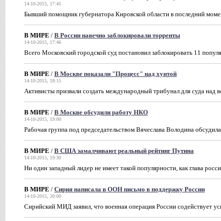
14-10-2015, 17:45
Бывший помощник губернатора Кировской области в последний моме
В МИРЕ
/
В России навечно заблокировали торренты
14-10-2015, 17:46
Всего Московский городской суд постановил заблокировать 11 попул
В МИРЕ
/
В Москве показали "Процесс" над хунтой
14-10-2015, 18:15
Активисты призвали создать международный трибунал для суда над
В МИРЕ
/
В Москве обсудили работу НКО
14-10-2015, 19:00
Рабочая группа под председательством Вячеслава Володина обсудил
В МИРЕ
/
В США замалчивают реальный рейтинг Путина
14-10-2015, 19:30
Ни один западный лидер не имеет такой популярности, как глава росс
В МИРЕ
/
Сирия написала в ООН письмо в поддержку России
14-10-2015, 20:00
Сирийский МИД заявил, что военная операция России содействует ус