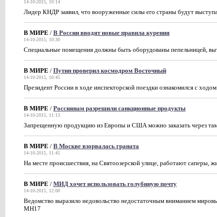
14-10-2015, 10:14
Лидер КНДР заявил, что вооруженные силы его страны будут выступа
В МИРЕ
/
В России вводят новые правила курения
14-10-2015, 10:30
Специальные помещения должны быть оборудованы пепельницей, выт
В МИРЕ
/
Путин проверил космодром Восточный
14-10-2015, 10:45
Президент России в ходе инспекторской поездки ознакомился с ходом
В МИРЕ
/
Россиянам разрешили санкционные продукты
14-10-2015, 11:13
Запрещенную продукцию из Европы и США можно заказать через та
В МИРЕ
/
В Москве взорвалась граната
14-10-2015, 11:45
На месте происшествия, на Святоозерской улице, работают саперы, 
В МИРЕ
/
МИД хочет использовать голубиную почту
14-10-2015, 12:00
Ведомство выразило недовольство недостаточным вниманием миров
MH17