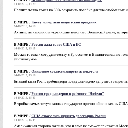
14-10-2015, 14:29
Правительство хочет на 30% сократить пособие для тяжелобольных 
В МИРЕ
/
Киеву испортили нацистский праздник
14-10-2015, 14:58
Активисты напомнили украинским властям о Волынской резне, котора
В МИРЕ
/
Россия дала совет США и ЕС
14-10-2015, 15:15
Москва готова к сотрудничеству с Брюсселем и Вашингтоном, но толь
ультиматумов
В МИРЕ
/
Онищенко согласен запретить алкоголь
14-10-2015, 15:16
Бывший глава Роспотребнадзора поддержал идею депутатов запретит
В МИРЕ
/
Россия среди лидеров в рейтинге "Нобеля"
14-10-2015, 15:43
В тройке самых титулованных государств прочно обосновались США
В МИРЕ
/
США отказались принять делегацию России
14-10-2015, 15:44
Американская сторона заявила, что и сама не сможет приехать в Мос