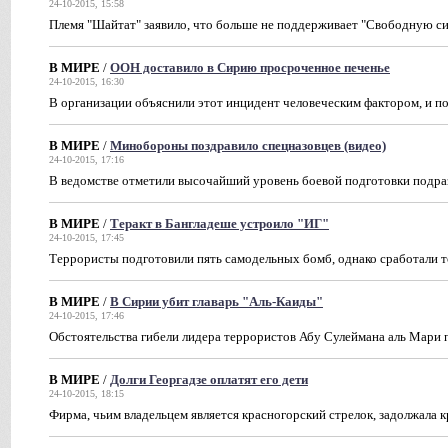
24-10-2015, 15:58
Племя "Шайтат" заявило, что больше не поддерживает "Свободную 
В МИРЕ
/
ООН доставило в Сирию просроченное печенье
24-10-2015, 16:30
В организации объяснили этот инцидент человеческим фактором, и 
В МИРЕ
/
Минобороны поздравило спецназовцев (видео)
24-10-2015, 17:16
В ведомстве отметили высочайший уровень боевой подготовки подра
В МИРЕ
/
Теракт в Бангладеше устроило "ИГ"
24-10-2015, 17:45
Террористы подготовили пять самодельных бомб, однако сработали то
В МИРЕ
/
В Сирии убит главарь "Аль-Каиды"
24-10-2015, 17:46
Обстоятельства гибели лидера террористов Абу Сулеймана аль Мари 
В МИРЕ
/
Долги Георгадзе оплатят его дети
24-10-2015, 18:15
Фирма, чьим владельцем является красногорский стрелок, задолжала 