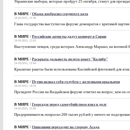
Украинские выборы, которые пройдут 25 октября, станут для презид
В МИРЕ
/
Обама изобразил сердитого кота
24-10-2015, 11:30
Глава государства выступил на форуме демократов с критикой партии
В МИРЕ
/
Российские артисты дадут концерт в Сирии
24-10-2015, 12:01
Выступление певцов, среди которых Александр Маршал, на военной б
В МИРЕ
/
Раскрыта дальность полета ракет "Калибр"
24-10-2015, 13:44
Крылатые ракеты были использованы Каспийской флотилией для атак
В МИРЕ
/
Путин назвал себя голубем с железными крыльями
24-10-2015, 14:16
Президент России на Валдайском форуме ответил на вопрос, кем он се
В МИРЕ
/
Георгадзе перед самоубийством взял в долг
24-10-2015, 15:00
Предприниматель попросил 200 тысяч рублей у ничего не подозрева
В МИРЕ
/
Оппозиция переходит на сторону Асада