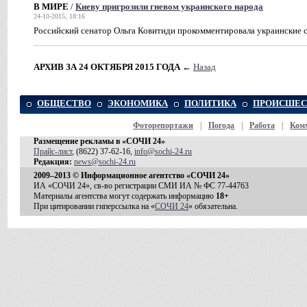
В МИРЕ
/
Киеву пригрозили гневом украинского народа
24-10-2015, 18:16
Российский сенатор Ольга Ковитиди прокомментировала украинские 
АРХИВ ЗА 24 ОКТЯБРЯ 2015 ГОДА
←
Назад
ОБЩЕСТВО
ЭКОНОМИКА
ПОЛИТИКА
ПРОИСШЕС
Фоторепортажи
|
Погода
|
Работа
|
Ком
Размещение рекламы в «СОЧИ 24»
Прайс-лист
, (8622) 37-62-16,
info@sochi-24.ru
Редакция:
news@sochi-24.ru
2009–2013 © Информационное агентство «СОЧИ 24»
ИА «СОЧИ 24», св-во регистрации СМИ ИА № ФС 77-44763
Материалы агентства могут содержать информацию
18+
При цитировании гиперссылка на «
СОЧИ 24
» обязательна.