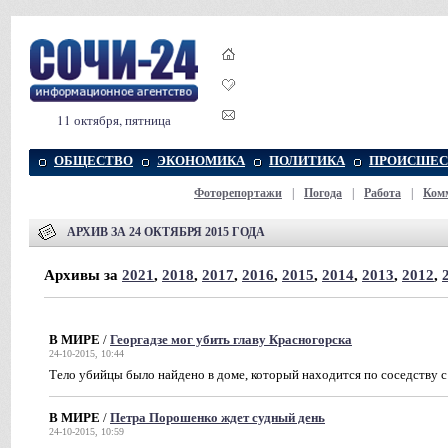
11 октября, пятница
ОБЩЕСТВО
ЭКОНОМИКА
ПОЛИТИКА
ПРОИСШЕС
Фоторепортажи
|
Погода
|
Работа
|
Ком
АРХИВ ЗА 24 ОКТЯБРЯ 2015 ГОДА
Архивы за
2021
,
2018
,
2017
,
2016
,
2015
,
2014
,
2013
,
2012
,
В МИРЕ
/
Георгадзе мог убить главу Красногорска
24-10-2015, 10:44
Тело убийцы было найдено в доме, который находится по соседству с
В МИРЕ
/
Петра Порошенко ждет судный день
24-10-2015, 10:59