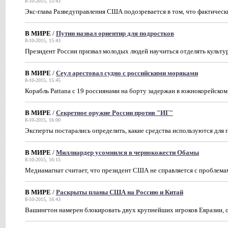
8-10-2015, 15:43
Экс-глава Разведуправления США подозревается в том, что фактическ
В МИРЕ
/
Путин назвал ориентир для подростков
8-10-2015, 15:43
Президент России призвал молодых людей научиться отделять культу
В МИРЕ
/
Сеул арестовал судно с российскими моряками
8-10-2015, 15:45
Корабль Pattana с 19 россиянами на борту задержан в южнокорейском
В МИРЕ
/
Секретное оружие России против "ИГ"
8-10-2015, 16:00
Эксперты постарались определить, какие средства используются для 
В МИРЕ
/
Миллиардер усомнился в чернокожести Обамы
8-10-2015, 16:15
Медиамагнат считает, что президент США не справляется с проблем
В МИРЕ
/
Раскрыты планы США на Россию и Китай
8-10-2015, 16:43
Вашингтон намерен блокировать двух крупнейших игроков Евразии,