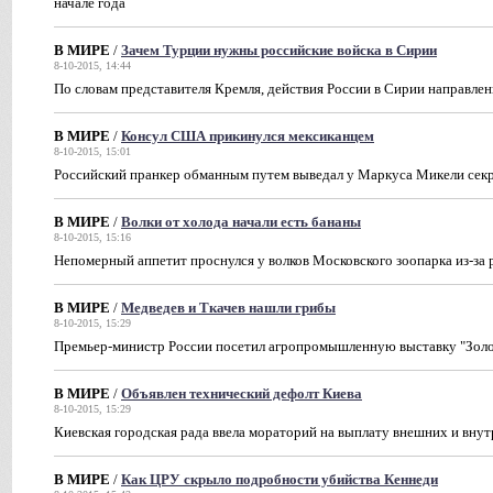
начале года
В МИРЕ
/
Зачем Турции нужны российские войска в Сирии
8-10-2015, 14:44
По словам представителя Кремля, действия России в Сирии направлен
В МИРЕ
/
Консул США прикинулся мексиканцем
8-10-2015, 15:01
Российский пранкер обманным путем выведал у Маркуса Микели сек
В МИРЕ
/
Волки от холода начали есть бананы
8-10-2015, 15:16
Непомерный аппетит проснулся у волков Московского зоопарка из-за 
В МИРЕ
/
Медведев и Ткачев нашли грибы
8-10-2015, 15:29
Премьер-министр России посетил агропромышленную выставку "Золот
В МИРЕ
/
Объявлен технический дефолт Киева
8-10-2015, 15:29
Киевская городская рада ввела мораторий на выплату внешних и вну
В МИРЕ
/
Как ЦРУ скрыло подробности убийства Кеннеди