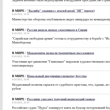
Задачей военных было недопущение в воздушное пространство стра
В МИРЕ
/
"Калибр" сравнял с землей штаб "ИГ" (видео)
8-10-2015, 19:14
Министерство обороны опубликовало видео авиаудара по командном
В МИРЕ
/
Россия нашла новых соратников в Сирии
8-10-2015, 19:14
"Сирийская свободная армия" готова к сотрудничеству в борьбе с "Ис
Минобороны
В МИРЕ
/
Макаревича назвали транзитным пассажиром
8-10-2015, 19:43
Участники арт-движения "Главплакат" выразили художественным спо
оппозиционеру
В МИРЕ
/
Навальный предпринял попытку бегства
8-10-2015, 20:00
Неудачливый политик скрылся от судебного пристава, что, однако, не 
рубеж
В МИРЕ
/
Россияне спасают тонущий норвежский танкер
8-10-2015, 20:16
Российское судно "Пурга" планирует взять на буксир потерпевший бе