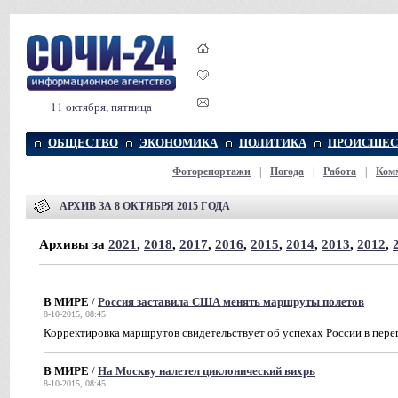
11 октября, пятница
ОБЩЕСТВО
ЭКОНОМИКА
ПОЛИТИКА
ПРОИСШЕС
Фоторепортажи
|
Погода
|
Работа
|
Ком
АРХИВ ЗА 8 ОКТЯБРЯ 2015 ГОДА
Архивы за
2021
,
2018
,
2017
,
2016
,
2015
,
2014
,
2013
,
2012
,
В МИРЕ
/
Россия заставила США менять маршруты полетов
8-10-2015, 08:45
Корректировка маршрутов свидетельствует об успехах России в пер
В МИРЕ
/
На Москву налетел циклонический вихрь
8-10-2015, 08:45