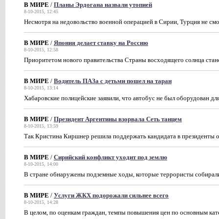
В МИРЕ
/
Планы Эрдогана назвали утопией
8-10-2015, 12:45
Несмотря на недовольство военной операцией в Сирии, Турция не смож
В МИРЕ
/
Япония делает ставку на Россию
8-10-2015, 12:58
Приоритетом нового правительства Страны восходящего солнца ста
В МИРЕ
/
Водитель ПАЗа с детьми пошел на таран
8-10-2015, 13:14
Хабаровские полицейские заявили, что автобус не был оборудован дл
В МИРЕ
/
Президент Аргентины взорвала Сеть танцем
8-10-2015, 13:59
Так Кристина Киршнер решила поддержать кандидата в президенты о
В МИРЕ
/
Сирийский конфликт уходит под землю
8-10-2015, 14:00
В стране обнаружены подземные ходы, которые террористы собирали
В МИРЕ
/
Услуги ЖКХ подорожали сильнее всего
8-10-2015, 14:28
В целом, по оценкам граждан, темпы повышения цен по основным кат