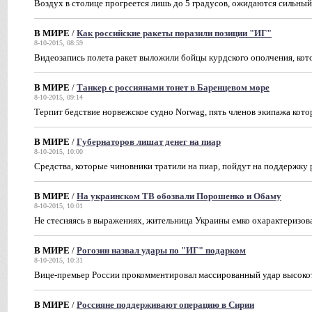
Воздух в столице прогреется лишь до 5 градусов, ожидаются сильный
В МИРЕ
/
Как российские ракеты поразили позиции "ИГ"
8-10-2015, 08:59
Видеозапись полета ракет выложили бойцы курдского ополчения, ко
В МИРЕ
/
Танкер с россиянами тонет в Баренцевом море
8-10-2015, 09:14
Терпит бедствие норвежское судно Norwag, пять членов экипажа кото
В МИРЕ
/
Губернаторов лишат денег на пиар
8-10-2015, 10:00
Средства, которые чиновники тратили на пиар, пойдут на поддержк
В МИРЕ
/
На украинском ТВ обозвали Порошенко и Обаму
8-10-2015, 10:01
Не стесняясь в выражениях, жительница Украины емко охарактеризов
В МИРЕ
/
Рогозин назвал удары по "ИГ" подарком
8-10-2015, 10:31
Вице-премьер России прокомментировал массированный удар высок
В МИРЕ
/
Россияне поддерживают операцию в Сирии