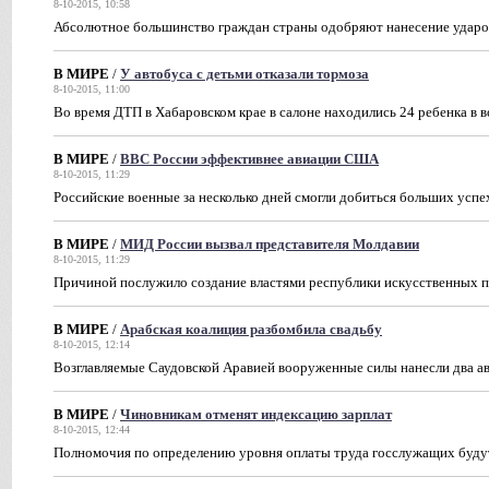
8-10-2015, 10:58
Абсолютное большинство граждан страны одобряют нанесение ударо
В МИРЕ
/
У автобуса с детьми отказали тормоза
8-10-2015, 11:00
Во время ДТП в Хабаровском крае в салоне находились 24 ребенка в в
В МИРЕ
/
ВВС России эффективнее авиации США
8-10-2015, 11:29
Российские военные за несколько дней смогли добиться больших успе
В МИРЕ
/
МИД России вызвал представителя Молдавии
8-10-2015, 11:29
Причиной послужило создание властями республики искусственных п
В МИРЕ
/
Арабская коалиция разбомбила свадьбу
8-10-2015, 12:14
Возглавляемые Саудовской Аравией вооруженные силы нанесли два а
В МИРЕ
/
Чиновникам отменят индексацию зарплат
8-10-2015, 12:44
Полномочия по определению уровня оплаты труда госслужащих буду