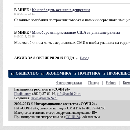
В МИРЕ
/
Как победить осеннюю депрессию
8-10-2015, 22:13
Сезонные колебания настроения говорят о наличии серьезного эмоци
В МИРЕ
/
Минобороны пристыдило США за упавшие ракеты
8-10-2015, 22:16
Москва обличила ложь американских СМИ о якобы упавших на терри
АРХИВ ЗА 8 ОКТЯБРЯ 2015 ГОДА
←
Назад
ОБЩЕСТВО
ЭКОНОМИКА
ПОЛИТИКА
ПРОИСШЕС
Фоторепортажи
|
Погода
|
Работа
|
Ком
Размещение рекламы в «СОЧИ 24»
Прайс-лист
, (8622) 37-62-16,
info@sochi-24.ru
Редакция:
news@sochi-24.ru
2009–2013 © Информационное агентство «СОЧИ 24»
ИА «СОЧИ 24», св-во регистрации СМИ ИА № ФС 77-44763
Материалы агентства могут содержать информацию
18+
При цитировании гиперссылка на «
СОЧИ 24
» обязательна.