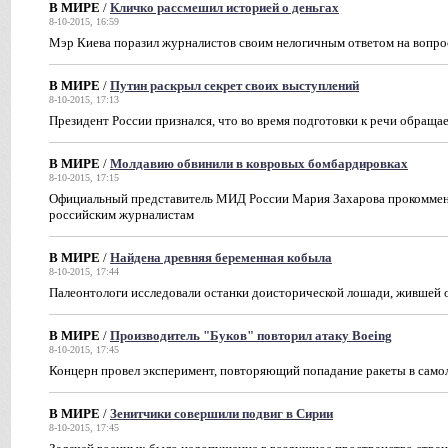
В МИРЕ
/
Кличко рассмешил историей о деньгах
8-10-2015, 16:59
Мэр Киева поразил журналистов своим нелогичным ответом на вопро
В МИРЕ
/
Путин раскрыл секрет своих выступлений
8-10-2015, 17:13
Президент России признался, что во время подготовки к речи обращае
В МИРЕ
/
Молдавию обвинили в ковровых бомбардировках
8-10-2015, 17:15
Официальный представитель МИД России Мария Захарова прокомменти
российским журналистам
В МИРЕ
/
Найдена древняя беременная кобыла
8-10-2015, 17:44
Палеонтологи исследовали останки доисторической лошади, жившей о
В МИРЕ
/
Производитель "Буков" повторил атаку Boeing
8-10-2015, 17:45
Концерн провел эксперимент, повторяющий попадание ракеты в само
В МИРЕ
/
Зенитчики совершили подвиг в Сирии
8-10-2015, 17:45