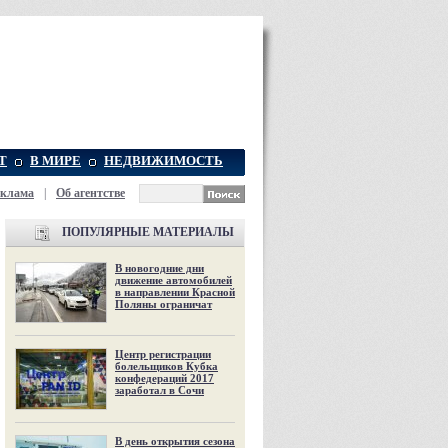
Т
В МИРЕ
НЕДВИЖИМОСТЬ
еклама
|
Об агентстве
ПОПУЛЯРНЫЕ МАТЕРИАЛЫ
В новогодние дни
движение автомобилей
в направлении Красной
Поляны ограничат
Центр регистрации
болельщиков Кубка
конфедераций 2017
заработал в Сочи
В день открытия сезона