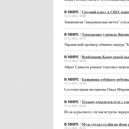
В МИРЕ
/
Средний класс в США заня
11-11-2015, 18:00
Знаменитая "американская мечта" угаса
В МИРЕ
/
Тимошенко уличила Яценюк
11-11-2015, 18:15
Украинский премьер обвинил лидера "Б
В МИРЕ
/
Вербовщик Карауловой ок
11-11-2015, 18:29
Айрат Саматов раньше торговал запрещ
В МИРЕ
/
Банкирша отбирает ребенка
11-11-2015, 18:43
Cостоятельная москвичка Ольга Мирим
В МИРЕ
/
Олланд отказался есть с гл
11-11-2015, 18:44
Из-за курьезного случая встреча лидер
В МИРЕ
/
Муж сделал селфи на фоне
11-11-2015, 19:15