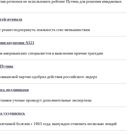
лав регионов не использовать рейтинг Путина для решения имиджевых
 гей-журнала
т решил подчеркнуть лояльность секс-меньшинствам
нии крушения А321
ия американских специалистов в выяснении причин трагедии
 Путина
ликанской партии одобрил действия российского лидера
лись подлинными
танков ученые проведут дополнительные экспертизы
га ухудшилось
лечимой болезни с 1963 года, вынужден отменить несколько лекций