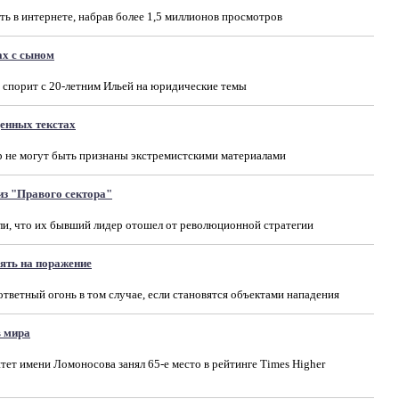
ь в интернете, набрав более 1,5 миллионов просмотров
ах с сыном
а спорит с 20-летним Ильей на юридические темы
енных текстах
р не могут быть признаны экстремистскими материалами
з "Правого сектора"
ли, что их бывший лидер отошел от революционной стратегии
ять на поражение
тветный огонь в том случае, если становятся объектами нападения
в мира
ет имени Ломоносова занял 65-е место в рейтинге Times Higher