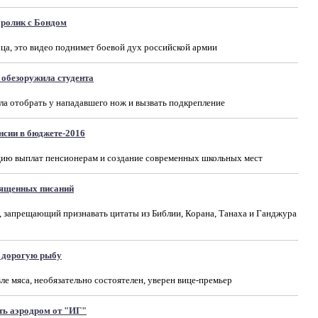
ролик с Бондом
ца, это видео поднимет боевой дух российской армии
 обезоружила студента
а отобрать у нападавшего нож и вызвать подкрепление
нсии в бюджете-2016
цию выплат пенсионерам и создание современных школьных мест
вященных писаний
 запрещающий признавать цитаты из Библии, Корана, Танаха и Ганджура
 дорогую рыбу
е мяса, необязательно состоятелен, уверен вице-премьер
ть аэродром от "ИГ"