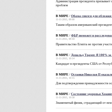
Администрация президента призывает г
проблем
В МИРЕ
/
Обама снялся для обложки
11-11-2015, 09:00
Таким образом американский президен
В МИРЕ
/
ФБР поможет в расследова
11-11-2015, 09:44
Правительство Египта не против участ
В МИРЕ
/
Дональд Трамп: Я 100% за
11-11-2015, 10:14
Кандидат в президенты США от Респуб
В МИРЕ
/
Останки Николая II оказа
11-11-2015, 10:15
Для подтверждения принадлежности ос
В МИРЕ
/
Состояние здоровья Хокин
11-11-2015, 10:58
Знаменитый физик, страдающий от неиз