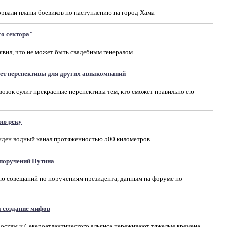
рвали планы боевиков по наступлению на город Хама
о сектора"
аявил, что не может быть свадебным генералом
ет перспективы для других авиакомпаний
озок сулит прекрасные перспективы тем, кто сможет правильно ею
юю реку
иден водный канал протяженностью 500 километров
 поручений Путина
ю совещаний по поручениям президента, данным на форуме по
 создание мифов
осквы и Североатлантического альянса переживают тяжелые времена