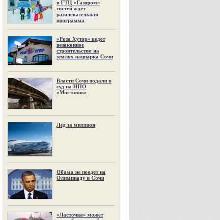
в ГТЦ «Газпром»
гостей ждет
развлекательная
программа
«Роза Хутор» ведет
незаконное
строительство на
землях нацпарка Сочи
Власти Сочи подали в
суд на НПО
«Мостовик»
Лед за миллион
Обама не поедет на
Олимпиаду в Сочи
«Ласточка» может