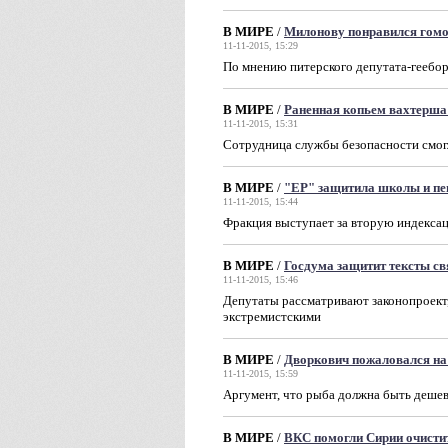
В МИРЕ
/
Милонову понравился гомо
11-11-2015, 15:29
По мнению питерского депутата-геебор
В МИРЕ
/
Раненная копьем вахтерша
11-11-2015, 15:31
Сотрудница службы безопасности смогл
В МИРЕ
/
"ЕР" защитила школы и пе
11-11-2015, 15:44
Фракция выступает за вторую индекса
В МИРЕ
/
Госдума защитит тексты с
11-11-2015, 15:46
Депутаты рассматривают законопроект,
экстремистскими
В МИРЕ
/
Дворкович пожаловался на
11-11-2015, 15:59
Аргумент, что рыба должна быть дешевл
В МИРЕ
/
ВКС помогли Сирии очисти