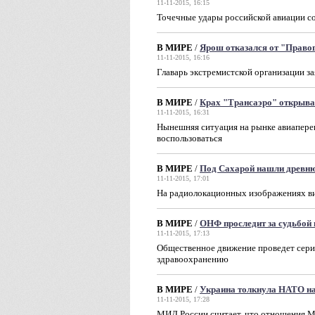
11-11-2015, 16:15
Точечные удары российской авиации со
В МИРЕ
/
Ярош отказался от "Правог
11-11-2015, 16:16
Главарь экстремистской организации з
В МИРЕ
/
Крах "Трансаэро" открыва
11-11-2015, 16:31
Нынешняя ситуация на рынке авиаперев
воспользоваться
В МИРЕ
/
Под Сахарой нашли древн
11-11-2015, 17:01
На радиолокационных изображениях в
В МИРЕ
/
ОНФ проследит за судьбой
11-11-2015, 17:13
Общественное движение проведет сери
здравоохранению
В МИРЕ
/
Украина толкнула НАТО на
11-11-2015, 17:28
МИД России считает, что отношения М