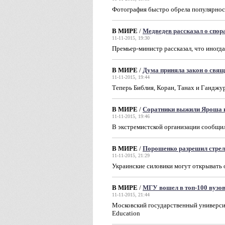
Фотография быстро обрела популярност
В МИРЕ
/
Медведев рассказал о спор
11-11-2015, 19:30
Премьер-министр рассказал, что иногд
В МИРЕ
/
Дума приняла закон о свящ
11-11-2015, 19:44
Теперь Библия, Коран, Танах и Ганджу
В МИРЕ
/
Соратники выжили Яроша и
11-11-2015, 19:46
В экстремистской организации сообщи
В МИРЕ
/
Порошенко разрешил стрел
11-11-2015, 21:29
Украинские силовики могут открывать о
В МИРЕ
/
МГУ вошел в топ-100 вузо
11-11-2015, 21:44
Московский государственный университ
Education