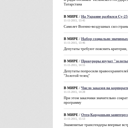
Татарстана
В МИРЕ
/
На Украине разбился Су-25
11-11-2015, 13:45
Самолет Военно-воздушных сил страны
В МИРЕ
/
Набор социально значимы
11-11-2015, 13:46
Депутаты требуют пояснить критерии, 
В МИРЕ
/
Прокуроры изучат "золоты
11-11-2015, 14:15
Депутаты попросили правоохранителей
"Золотой телец"
В МИРЕ
/
Число заказов на корпора
11-11-2015, 14:28
При этом заказчики значительно сокра
программу
В МИРЕ
/
Отец Кардашьян заинтерес
11-11-2015, 15:13
Знаменитые трансгендеры впервые вст