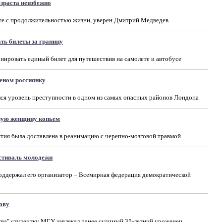
зраста неизбежно
сте с продолжительностью жизни, уверен Дмитрий Медведев
ть билеты за границу
онировать единый билет для путешествия на самолете и автобусе
деном россиянку
лся уровень преступности в одном из самых опасных районов Лондона
лую женщину копьем
тия была доставлена в реанимацию с черепно-мозговой травмой
естиваль молодежи
оддержал его организатор – Всемирная федерация демократической
ову
тва" студентку МГУ завлекал ранее судимый 35-летний уроженец