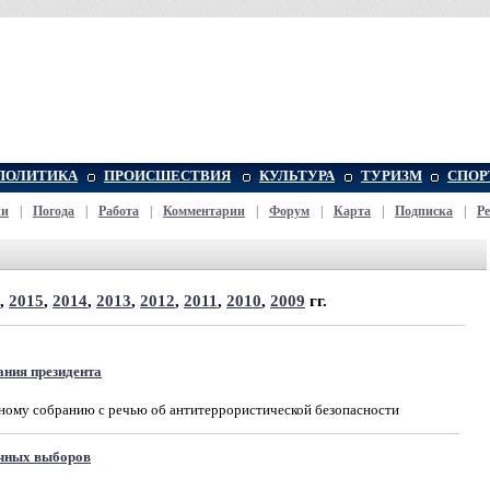
ПОЛИТИКА
ПРОИСШЕСТВИЯ
КУЛЬТУРА
ТУРИЗМ
СПОР
жи
|
Погода
|
Работа
|
Комментарии
|
Форум
|
Карта
|
Подписка
|
Р
,
2015
,
2014
,
2013
,
2012
,
2011
,
2010
,
2009
гг.
ания президента
ному собранию с речью об антитеррористической безопасности
очных выборов