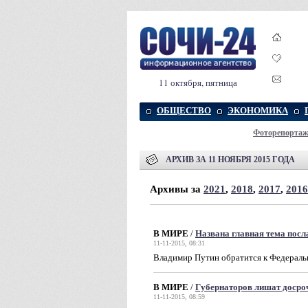
11 октября, пятница
ОБЩЕСТВО
ЭКОНОМИКА
Фоторепорта
АРХИВ ЗА 11 НОЯБРЯ 2015 ГОДА
Архивы за
2021
,
2018
,
2017
,
2016
В МИРЕ
/
Названа главная тема посл
11-11-2015, 08:31
Владимир Путин обратится к Федераль
В МИРЕ
/
Губернаторов лишат доср
11-11-2015, 08:59