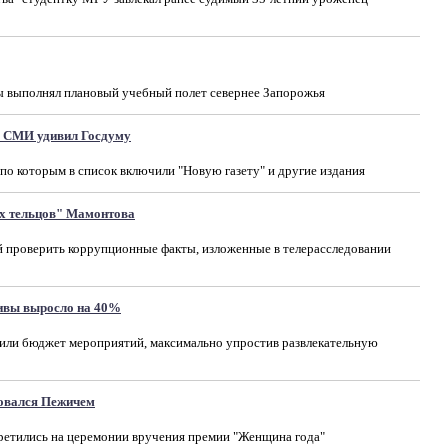
 выполнял плановый учебный полет севернее Запорожья
х СМИ удивил Госдуму
по которым в список включили "Новую газету" и другие издания
х тельцов" Мамонтова
 проверить коррупционные факты, изложенные в телерасследовании
тивы выросло на 40%
тили бюджет мероприятий, максимально упростив развлекательную
овался Пежичем
ретились на церемонии вручения премии "Женщина года"