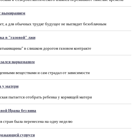
т вымиранием
ет, а для обычных трудяг будущее не выглядит безоблачным
а в "газовой" лжи
атькивщины" в слишком дорогом газовом контракте
азался наркоманом
енными веществами и сам страдал от зависимости
 у матери
ская пытается отобрать ребенка у кормящей матери
авой Ирана без вина
ов стран была перенесена на одну неделю
 рожающей супруги