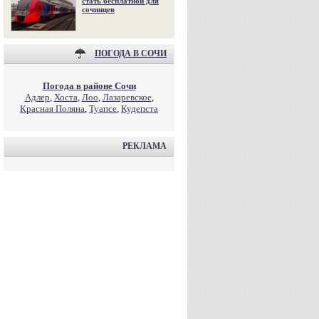
стать бесплатной для
сочинцев
ПОГОДА В СОЧИ
Погода в районе Сочи
Адлер
,
Хоста
,
Лоо
,
Лазаревское
,
Красная Поляна
,
Туапсе
,
Кудепста
РЕКЛАМА