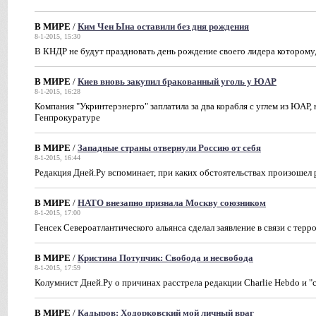
В МИРЕ
/
Ким Чен Ына оставили без дня рождения
8-1-2015, 15:30
В КНДР не будут праздновать день рождение своего лидера которому,
В МИРЕ
/
Киев вновь закупил бракованный уголь у ЮАР
8-1-2015, 16:28
Компания "Укринтерэнерго" заплатила за два корабля с углем из ЮАР,
Генпрокуратуре
В МИРЕ
/
Западные страны отвернули Россию от себя
8-1-2015, 16:44
Редакция Дней.Ру вспоминает, при каких обстоятельствах произошел 
В МИРЕ
/
НАТО внезапно признала Москву союзником
8-1-2015, 17:00
Генсек Североатлантического альянса сделал заявление в связи с тер
В МИРЕ
/
Кристина Потупчик: Свобода и несвобода
8-1-2015, 17:59
Колумнист Дней.Ру о причинах расстрела редакции Charlie Hebdo и "с
В МИРЕ
/
Кадыров: Ходорковский мой личный враг