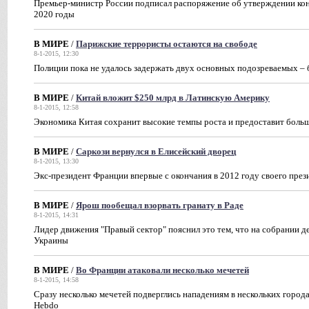
Премьер-министр России подписал распоряжение об утверждении кон
2020 годы
В МИРЕ
/
Парижские террористы остаются на свободе
8-1-2015, 12:30
Полиции пока не удалось задержать двух основных подозреваемых –
В МИРЕ
/
Китай вложит $250 млрд в Латинскую Америку
8-1-2015, 12:58
Экономика Китая сохранит высокие темпы роста и предоставит боль
В МИРЕ
/
Саркози вернулся в Елисейский дворец
8-1-2015, 13:30
Экс-президент Франции впервые с окончания в 2012 году своего през
В МИРЕ
/
Ярош пообещал взорвать гранату в Раде
8-1-2015, 14:31
Лидер движения "Правый сектор" пояснил это тем, что на собрании де
Украины
В МИРЕ
/
Во Франции атаковали несколько мечетей
8-1-2015, 14:58
Сразу несколько мечетей подверглись нападениям в нескольких город
Hebdo