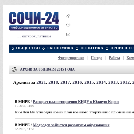
11 октября, пятница
ОБЩЕСТВО
ЭКОНОМИКА
ПОЛИТИКА
ПРОИСШЕС
Фоторепортажи
|
Погода
|
Работа
|
Ком
АРХИВ ЗА 8 ЯНВАРЯ 2015 ГОДА
Архивы за
2021
,
2018
,
2017
,
2016
,
2015
,
2014
,
2013
,
2012
,
В МИРЕ
/
Раскрыт план вторжения КНДР в Южную Корею
8-1-2015, 11:00
Ким Чен Ын утвердил новый план военного вторжения с применение
В МИРЕ
/
Медведев займется развитием образования
8-1-2015, 11:58