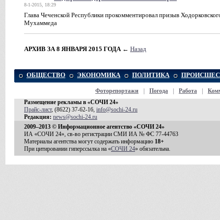
8-1-2015, 18:29
Глава Чеченской Республики прокомментировал призыв Ходорковског
Мухаммеда
АРХИВ ЗА 8 ЯНВАРЯ 2015 ГОДА
←
Назад
ОБЩЕСТВО
ЭКОНОМИКА
ПОЛИТИКА
ПРОИСШЕС
Фоторепортажи
|
Погода
|
Работа
|
Ком
Размещение рекламы в «СОЧИ 24»
Прайс-лист
, (8622) 37-62-16,
info@sochi-24.ru
Редакция:
news@sochi-24.ru
2009–2013 © Информационное агентство «СОЧИ 24»
ИА «СОЧИ 24», св-во регистрации СМИ ИА № ФС 77-44763
Материалы агентства могут содержать информацию
18+
При цитировании гиперссылка на «
СОЧИ 24
» обязательна.