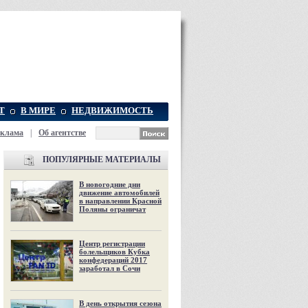
Т
В МИРЕ
НЕДВИЖИМОСТЬ
еклама
|
Об агентстве
ПОПУЛЯРНЫЕ МАТЕРИАЛЫ
В новогодние дни
движение автомобилей
в направлении Красной
Поляны ограничат
Центр регистрации
болельщиков Кубка
конфедераций 2017
заработал в Сочи
В день открытия сезона