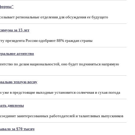
тформы"
 созывает региональные отделения для обсуждения ее будущего
симума за 15 лет
сту президента России одобряют 88% граждан страны
еральное агентство
ентство по делам национальностей, оно будет подчиняться напрямую
мально теплую весну
и уже в предстоящие выходные установится солнечная и сухая погода
вать дипломы
 соединит заинтересованных работодателей и талантливых выпускников
вало за $70 тысяч