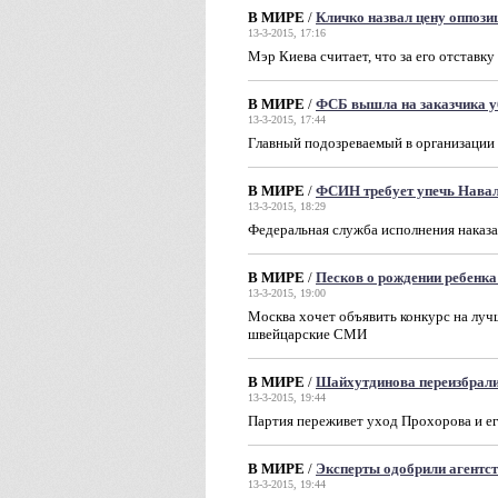
В МИРЕ
/
Кличко назвал цену оппози
13-3-2015, 17:16
Мэр Киева считает, что за его отставк
В МИРЕ
/
ФСБ вышла на заказчика у
13-3-2015, 17:44
Главный подозреваемый в организации 
В МИРЕ
/
ФСИН требует упечь Навал
13-3-2015, 18:29
Федеральная служба исполнения наказа
В МИРЕ
/
Песков о рождении ребенка
13-3-2015, 19:00
Москва хочет объявить конкурс на лу
швейцарские СМИ
В МИРЕ
/
Шайхутдинова переизбрали
13-3-2015, 19:44
Партия переживет уход Прохорова и ег
В МИРЕ
/
Эксперты одобрили агентс
13-3-2015, 19:44