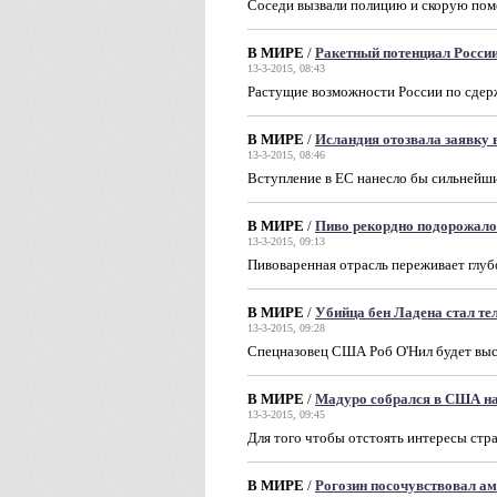
Соседи вызвали полицию и скорую пом
В МИРЕ
/
Ракетный потенциал Росси
13-3-2015, 08:43
Растущие возможности России по сдер
В МИРЕ
/
Исландия отозвала заявку 
13-3-2015, 08:46
Вступление в ЕС нанесло бы сильнейши
В МИРЕ
/
Пиво рекордно подорожало
13-3-2015, 09:13
Пивоваренная отрасль переживает глуб
В МИРЕ
/
Убийца бен Ладена стал т
13-3-2015, 09:28
Спецназовец США Роб O'Нил будет выст
В МИРЕ
/
Мадуро собрался в США на
13-3-2015, 09:45
Для того чтобы отстоять интересы стр
В МИРЕ
/
Рогозин посочувствовал а