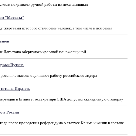
ружили покрывало ручной работы из меха шиншилл
 из "Мосгаза"
, жертвами которого стали семь человек, в том числе и вся семья
езней
ве Дагестана обернулось кровавой поножовщиной
ержки Путина
 россияне высоко оценивают работу российского лидера
отать на Израиль
еренции в Египете госсекретарь США допустил скандальную оговорку
ю в России
года после проведения референдума о статусе Крыма и жизни в составе