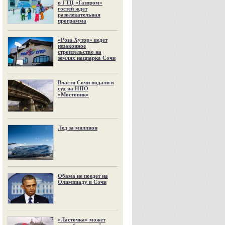
в ГТЦ «Газпром»
гостей ждет
развлекательная
программа
«Роза Хутор» ведет
незаконное
строительство на
землях нацпарка Сочи
Власти Сочи подали в
суд на НПО
«Мостовик»
Лед за миллион
Обама не поедет на
Олимпиаду в Сочи
«Ласточка» может