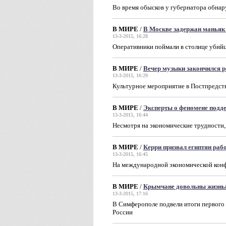
Во время обысков у губернатора обна
В МИРЕ
/
В Москве задержан маньяк
13-3-2015, 16:28
Оперативники поймали в столице убийцу
В МИРЕ
/
Вечер музыки закончился р
13-3-2015, 16:29
Культурное мероприятие в Постпредст
В МИРЕ
/
Эксперты о феномене подд
13-3-2015, 16:44
Несмотря на экономические трудности,
В МИРЕ
/
Керри призвал египтян раб
13-3-2015, 16:45
На международной экономической конф
В МИРЕ
/
Крымчане довольны жизнь
13-3-2015, 17:16
В Симферополе подвели итоги первого 
России