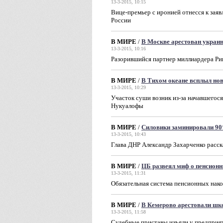
13-3-2015, 10:15
Вице-премьер с иронией отнесся к за
России
В МИРЕ
/
В Москве арестован украи
13-3-2015, 10:16
Разорившийся партнер миллиардера Ри
В МИРЕ
/
В Тихом океане всплыл но
13-3-2015, 10:29
Участок суши возник из-за начавшегося
Нукуалофы
В МИРЕ
/
Силовики заминировали 9
13-3-2015, 10:43
Глава ДНР Александр Захарченко расска
В МИРЕ
/
ЦБ развеял миф о пенсион
13-3-2015, 11:31
Обязательная система пенсионных нако
В МИРЕ
/
В Кемерово арестовали шк
13-3-2015, 11:58
Судебные приставы изъяли у предприят