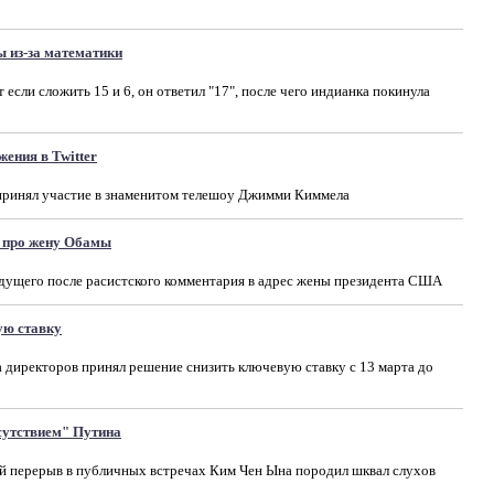
ы из-за математики
 если сложить 15 и 6, он ответил "17", после чего индианка покинула
ения в Twitter
принял участие в знаменитом телешоу Джимми Киммела
а про жену Обамы
едущего после расистского комментария в адрес жены президента США
ую ставку
а директоров принял решение снизить ключевую ставку с 13 марта до
сутствием" Путина
ый перерыв в публичных встречах Ким Чен Ына породил шквал слухов