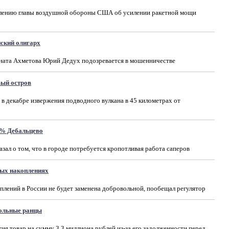
явлению главы воздушной обороны США об усилении ракетной мощи
нский олигарх
ната Ахметова Юрий Дедух подозревается в мошенничестве
вый остров
 в декабре извержения подводного вулкана в 45 километрах от
0% Дебальцево
зал о том, что в городе потребуется кропотливая работа саперов
ных накоплениях
плений в России не будет заменена добровольной, пообещал регулятор
ольные ранцы
ия товар на сумму 3,3 миллиона рублей из-за его задолженности перед