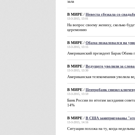
зала
В МИРЕ
/
Невеста сбежала со свадьб
13-3-2015, 13:01
На вопрос своему жениху, сколько будет
церемонию
В МИРЕ
/
Обама пожаловался на униж
13-3-2015, 13:15
Американский президент Барак Обама 
В МИРЕ
/
Ведущего уволили за слов
13-3-2015, 13:30
Американская телекомпания уволила в
В МИРЕ
/
Центробанк снизил ключев
13-3-2015, 13:59
Банк России по итогам заседания совет
14%
В МИРЕ
/
В США заинтригованы "от
13-3-2015, 14:16
Ситуация похожа на ту, когда недельн