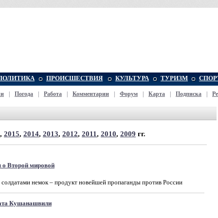
ПОЛИТИКА
ПРОИСШЕСТВИЯ
КУЛЬТУРА
ТУРИЗМ
СПОР
жи
|
Погода
|
Работа
|
Комментарии
|
Форум
|
Карта
|
Подписка
|
Р
,
2015
,
2014
,
2013
,
2012
,
2011
,
2010
,
2009
гг.
 о Второй мировой
солдатами немок – продукт новейшей пропаганды против России
рата Кушанашвили