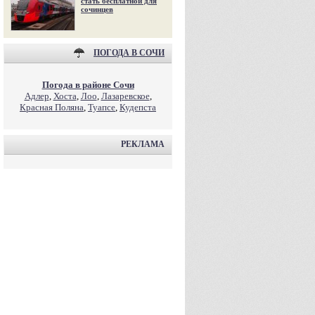
стать бесплатной для
сочинцев
ПОГОДА В СОЧИ
Погода в районе Сочи
Адлер
,
Хоста
,
Лоо
,
Лазаревское
,
Красная Поляна
,
Туапсе
,
Кудепста
РЕКЛАМА