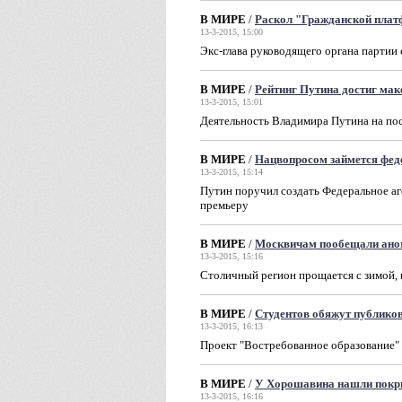
В МИРЕ
/
Раскол "Гражданской пла
13-3-2015, 15:00
Экс-глава руководящего органа партии
В МИРЕ
/
Рейтинг Путина достиг мак
13-3-2015, 15:01
Деятельность Владимира Путина на по
В МИРЕ
/
Нацвопросом займется фед
13-3-2015, 15:14
Путин поручил создать Федеральное аг
премьеру
В МИРЕ
/
Москвичам пообещали ано
13-3-2015, 15:16
Столичный регион прощается с зимой, 
В МИРЕ
/
Студентов обяжут публико
13-3-2015, 16:13
Проект "Востребованное образование"
В МИРЕ
/
У Хорошавина нашли покры
13-3-2015, 16:16