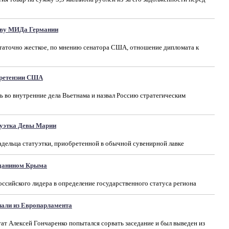
аву МИДа Германии
таточно жесткое, по мнению сенатора США, отношение дипломата к
претензии США
ь во внутренние дела Вьетнама и назвал Россию стратегическим
туэтка Девы Марии
адельца статуэтки, приобретенной в обычной сувенирной лавке
жданином Крыма
ссийского лидера в определение государственного статуса региона
нали из Европарламента
т Алексей Гончаренко попытался сорвать заседание и был выведен из