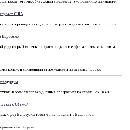
ощь, после того как обнаружили в подъезде тело Романи Кушанашвили
и пугает США
живанию приводят к существенным рискам для американской обороны
в Евросоюз
й удар по рыболовецкой отрасли страны и ее фермерским хозяйствам
окий кризис и сильнейший за последние пять лет спад продаж
елеведущим
упать в роли эксперта в дневных программах на канале Fox News
 дуэль с Обамой
аны, лидер Венесуэлы готов лично приехать в Вашингтон
мериканской обороне