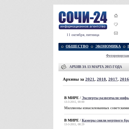
11 октября, пятница
ОБЩЕСТВО
ЭКОНОМИКА
Фоторепорта
АРХИВ ЗА 13 МАРТА 2015 ГОДА
Архивы за
2021
,
2018
,
2017
,
2016
В МИРЕ
/
Эксперты развенчали мифы
13-3-2015, 00:00
Миллионы изнасилованных советскими 
В МИРЕ
/
Камеры сняли мертвого б
13-3-2015, 08:29