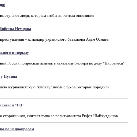
ции
у выступают люди, которым якобы заплатила оппозиция
бийства Немцова
преступления – командир украинского батальона Адам Осмаев
ьного в тюрьму
ний России попросила изменить наказание блогера по делу "Кировлеса"
 у Путина
чшую журналистскую "клюкву" после слухов, которые породили
 главой "ГП"
о сторонников, считает глава ее политкомитета Рифат Шайхутдинов
тво по нацвопросам