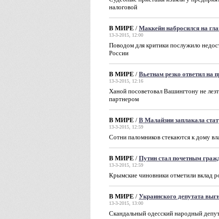
налоговой
В МИРЕ
/
Маккейн набросился на гл
13-3-2015, 12:00
Поводом для критики послужило недос
России
В МИРЕ
/
Вьетнам резко ответил на 
13-3-2015, 12:16
Ханой посоветовал Вашингтону не лезт
партнером
В МИРЕ
/
В Малайзии заплакала ста
13-3-2015, 12:59
Сотни паломников стекаются к дому вл
В МИРЕ
/
Путин стал почетным гра
13-3-2015, 12:59
Крымские чиновники отметили вклад ро
В МИРЕ
/
Украинского депутата выг
13-3-2015, 13:00
Скандальный одесский народный депута