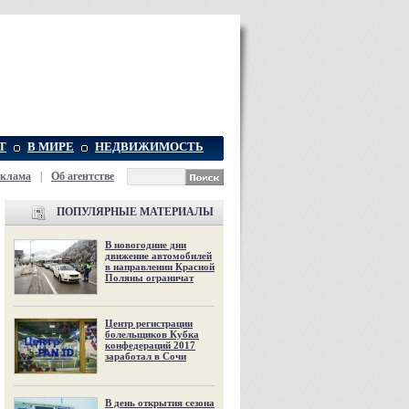
Т
В МИРЕ
НЕДВИЖИМОСТЬ
еклама
|
Об агентстве
ПОПУЛЯРНЫЕ МАТЕРИАЛЫ
В новогодние дни
движение автомобилей
в направлении Красной
Поляны ограничат
Центр регистрации
болельщиков Кубка
конфедераций 2017
заработал в Сочи
В день открытия сезона