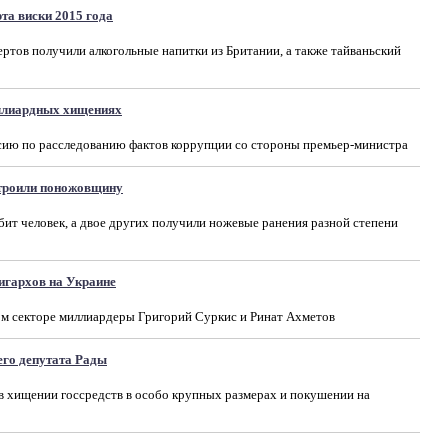
та виски 2015 года
тов получили алкогольные напитки из Британии, а также тайваньский
ллиардных хищениях
ссию по расследованию фактов коррупции со стороны премьер-министра
троили поножовщину
бит человек, а двое других получили ножевые ранения разной степени
игархов на Украине
ком секторе миллиардеры Григорий Суркис и Ринат Ахметов
его депутата Рады
в хищении госсредств в особо крупных размерах и покушении на