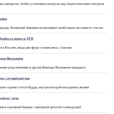
и олигархов, чтобы установить контроль над энергетическим сектором
 мира
народы Латинской Америки испытывают наибольшее на планете счастье
Донбасса попал в ДТП
в Россию, когда две фуры столкнулись с газелью
орон Януковича
изкие родственники и друзья Виктора Януковича-младшего
ды с мумией внутри
или о краже статуи Будды, внутри которой находилась мумия
урную" речь
ился огромный баннер с матерной цитатой телеведущей