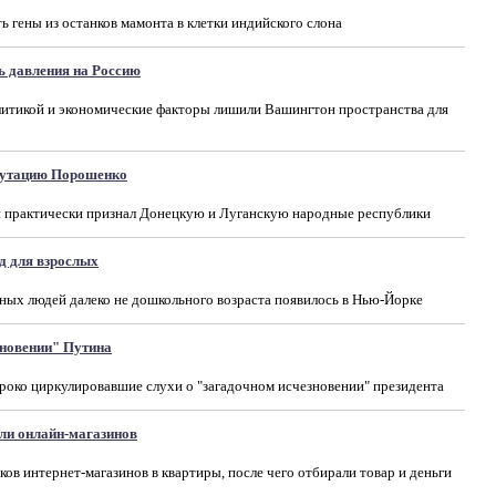
 гены из останков мамонта в клетки индийского слона
 давления на Россию
итикой и экономические факторы лишили Вашингтон пространства для
путацию Порошенко
 практически признал Донецкую и Луганскую народные республики
д для взрослых
ных людей далеко не дошкольного возраста появилось в Нью-Йорке
зновении" Путина
роко циркулировавшие слухи о "загадочном исчезновении" президента
ли онлайн-магазинов
в интернет-магазинов в квартиры, после чего отбирали товар и деньги