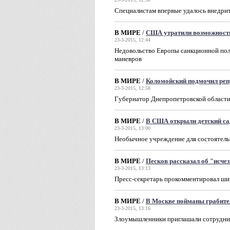
Специалистам впервые удалось внедрить
В МИРЕ
/
США утратили возможность
23-3-2015, 12:44
Недовольство Европы санкционной пол
маневров
В МИРЕ
/
Коломойский подмочил ре
23-3-2015, 12:58
Губернатор Днепропетровской области
В МИРЕ
/
В США открыли детский са
23-3-2015, 13:00
Необычное учреждение для состоятель
В МИРЕ
/
Песков рассказал об "исче
23-3-2015, 13:13
Пресс-секретарь прокомментировал ши
В МИРЕ
/
В Москве пойманы грабите
23-3-2015, 13:16
Злоумышленники приглашали сотруднико