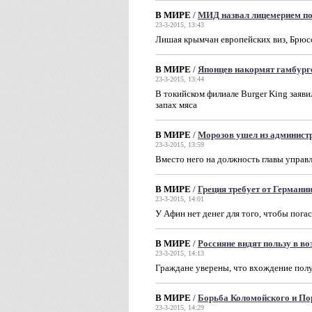
В МИРЕ
/
МИД назвал лицемерием п
23-3-2015, 13:43
Лишая крымчан европейских виз, Брюсс
В МИРЕ
/
Японцев накормят гамбург
23-3-2015, 13:44
В токийском филиале Burger King заяви
запах мяса
В МИРЕ
/
Морозов ушел из админист
23-3-2015, 13:59
Вместо него на должность главы управ
В МИРЕ
/
Греция требует от Германи
23-3-2015, 14:01
У Афин нет денег для того, чтобы пог
В МИРЕ
/
Россияне видят пользу в 
23-3-2015, 14:13
Граждане уверены, что вхождение полу
В МИРЕ
/
Борьба Коломойского и П
23-3-2015, 14:29