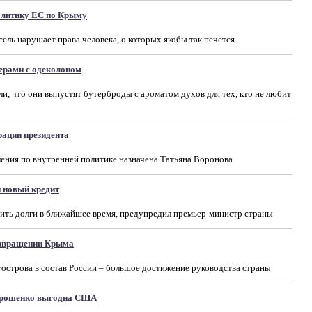
олитику ЕС по Крыму
ель нарушает права человека, о которых якобы так печется
ерами с одеколоном
ли, что они выпустят бутерброды с ароматом духов для тех, кто не любит
рации президента
ления по внутренней политике назначена Татьяна Воронова
и новый кредит
асить долги в ближайшее время, предупредил премьер-министр страны
возвращении Крыма
острова в состав России – большое достижение руководства страны
орошенко выгодна США