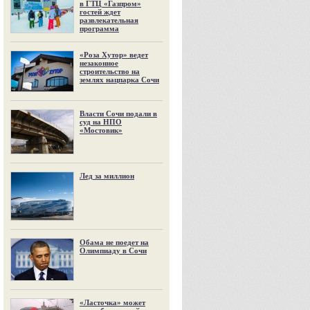
в ГТЦ «Газпром»
гостей ждет
развлекательная
программа
«Роза Хутор» ведет
незаконное
строительство на
землях нацпарка Сочи
Власти Сочи подали в
суд на НПО
«Мостовик»
Лед за миллион
Обама не поедет на
Олимпиаду в Сочи
«Ласточка» может