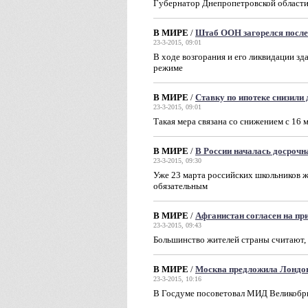
Губернатор Днепропетровской области 
В МИРЕ
/
Штаб ООН загорелся после
23-3-2015, 09:01
В ходе возгорания и его ликвидации з
режиме
В МИРЕ
/
Ставку по ипотеке снизили
23-3-2015, 09:01
Такая мера связана со снижением с 16
В МИРЕ
/
В России началась досрочн
23-3-2015, 09:30
Уже 23 марта российских школьников ж
обязательным
В МИРЕ
/
Афганистан согласен на п
23-3-2015, 09:43
Большинство жителей страны считают,
В МИРЕ
/
Москва предложила Лондо
23-3-2015, 10:16
В Госдуме посоветовал МИД Великобри