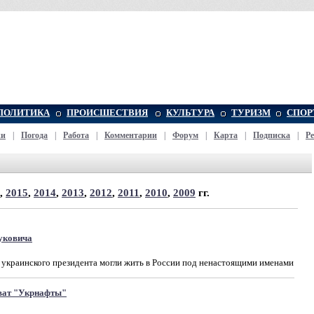
ПОЛИТИКА
ПРОИСШЕСТВИЯ
КУЛЬТУРА
ТУРИЗМ
СПОР
жи
|
Погода
|
Работа
|
Комментарии
|
Форум
|
Карта
|
Подписка
|
Р
,
2015
,
2014
,
2013
,
2012
,
2011
,
2010
,
2009
гг.
уковича
 украинского президента могли жить в России под ненастоящими именами
ват "Укрнафты"