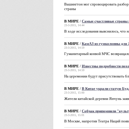
Вашингтон мог спровоцировать разборк
страны
В МИРЕ
/
Самые счастливые страны
23-3-2015, 14:44
В ходе исследования выяснилось, что 
В МИРЕ
/
КамАЗ из гумколонны для 
23-3-2015, 14:59
Гуманитарный конвой МЧС возвращался 
В МИРЕ
/
Известны подробности пох
23-3-2015, 14:59
На церемонии будут присутствовать бл
В МИРЕ
/
В Китае украли статую Буд
23-3-2015, 15:00
Жители китайской деревни Янчунь заяв
В МИРЕ
/
Собчак припомнили "культ
23-3-2015, 15:01
В Москве, напротив Театра Наций появ