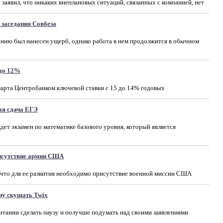
заявил, что никаких внеплановых ситуаций, связанных с компанией, нет
 заседания Совбеза
данию был нанесен ущерб, однако работа в нем продолжится в обычном
 до 12%
 марта Центробанком ключевой ставки с 15 до 14% годовых
ая сдача ЕГЭ
дет экзамен по математике базового уровня, который является
рисутствие армии США
 что для ее развития необходимо присутствие военной миссии США
ну скушать Twix
тании сделать паузу и получше подумать над своими заявлениями