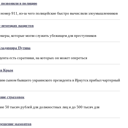
 позвонили в полицию
 номер 911, из-за чего полицейские быстро вычислили злоумышленников
 немецких нацистов
нкеры, которые могли служить убежищем для преступников
 Владимира Путина
ента есть соратники, на которых он может опереться
 в Крым
шим сыном бывшего украинского президента в Иркутск прибыл чартерный
ние страховок
не 50 тысяч рублей для должностных лиц и до 500 тысяч для
крешение мамонтов