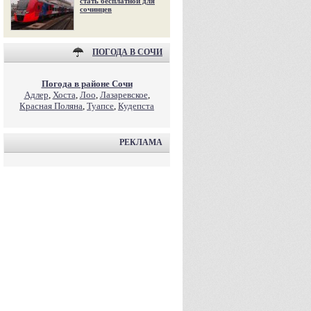
стать бесплатной для
сочинцев
ПОГОДА В СОЧИ
Погода в районе Сочи
Адлер
,
Хоста
,
Лоо
,
Лазаревское
,
Красная Поляна
,
Туапсе
,
Кудепста
РЕКЛАМА