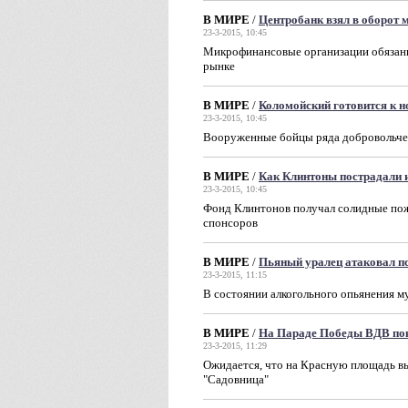
В МИРЕ
/
Центробанк взял в оборот
23-3-2015, 10:45
Микрофинансовые организации обязаны 
рынке
В МИРЕ
/
Коломойский готовится к н
23-3-2015, 10:45
Вооруженные бойцы ряда добровольчес
В МИРЕ
/
Как Клинтоны пострадали 
23-3-2015, 10:45
Фонд Клинтонов получал солидные пож
спонсоров
В МИРЕ
/
Пьяный уралец атаковал п
23-3-2015, 11:15
В состоянии алкогольного опьянения м
В МИРЕ
/
На Параде Победы ВДВ пок
23-3-2015, 11:29
Ожидается, что на Красную площадь в
"Садовница"