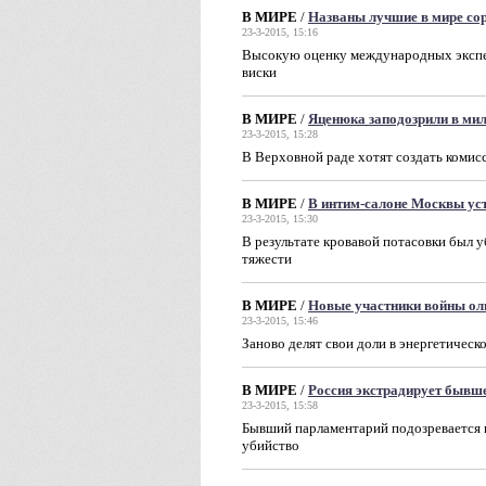
В МИРЕ
/
Названы лучшие в мире сор
23-3-2015, 15:16
Высокую оценку международных экспер
виски
В МИРЕ
/
Яценюка заподозрили в ми
23-3-2015, 15:28
В Верховной раде хотят создать коми
В МИРЕ
/
В интим-салоне Москвы ус
23-3-2015, 15:30
В результате кровавой потасовки был у
тяжести
В МИРЕ
/
Новые участники войны ол
23-3-2015, 15:46
Заново делят свои доли в энергетичес
В МИРЕ
/
Россия экстрадирует бывш
23-3-2015, 15:58
Бывший парламентарий подозревается 
убийство