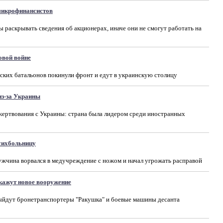
 микрофинансистов
раскрывать сведения об акционерах, иначе они не смогут работать на
овой войне
ких батальонов покинули фронт и едут в украинскую столицу
из-за Украины
ертвования с Украины: страна была лидером среди иностранных
сихбольницу
ужчина ворвался в медучреждение с ножом и начал угрожать расправой
ажут новое вооружение
ыйдут бронетранспортеры "Ракушка" и боевые машины десанта