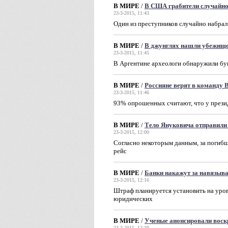
В МИРЕ
/
В США грабители случайно
23-3-2015, 11:43
Один из преступников случайно набрал
В МИРЕ
/
В джунглях нашли убежище
23-3-2015, 11:45
В Аргентине археологи обнаружили бу
В МИРЕ
/
Россияне верят в команду
23-3-2015, 11:46
93% опрошенных считают, что у презид
В МИРЕ
/
Тело Януковича отправили
23-3-2015, 12:00
Согласно некоторым данным, за погиб
рейс
В МИРЕ
/
Банки накажут за навязыва
23-3-2015, 12:16
Штраф планируется установить на уров
юридических
В МИРЕ
/
Ученые анонсировали вос
23-3-2015, 12:30