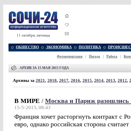
11 октября, пятница
ОБЩЕСТВО
ЭКОНОМИКА
ПОЛИТИКА
ПРОИСШЕС
Фоторепортажи
|
Погода
|
Работа
|
Ком
АРХИВ ЗА 15 МАЯ 2015 ГОДА
Архивы за
2021
,
2018
,
2017
,
2016
,
2015
,
2014
,
2013
,
2012
,
В МИРЕ
/
Москва и Париж разошлись 
15-5-2015, 08:43
Франция хочет расторгнуть контракт c Р
евро, однако российская сторона считает