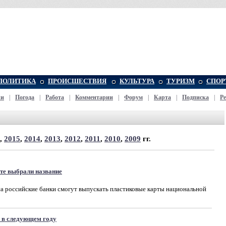
ПОЛИТИКА
ПРОИСШЕСТВИЯ
КУЛЬТУРА
ТУРИЗМ
СПОР
жи
|
Погода
|
Работа
|
Комментарии
|
Форум
|
Карта
|
Подписка
|
Р
,
2015
,
2014
,
2013
,
2012
,
2011
,
2010
,
2009
гг.
те выбрали название
а российские банки смогут выпускать пластиковые карты национальной
" в следующем году