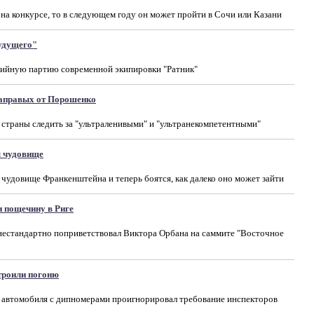
на конкурсе, то в следующем году он может пройти в Сочи или Казани
будущего"
рийную партию современной экипировки "Ратник"
раправых от Порошенко
 страны следить за "ультраленивыми" и "ультранекомпетентными"
ы чудовище
 чудовище Франкенштейна и теперь боятся, как далеко оно может зайти
и пощечину в Риге
естандартно поприветствовал Виктора Орбана на саммите "Восточное
троили погоню
о автомобиля с дипномерами проигнорировал требование инспекторов