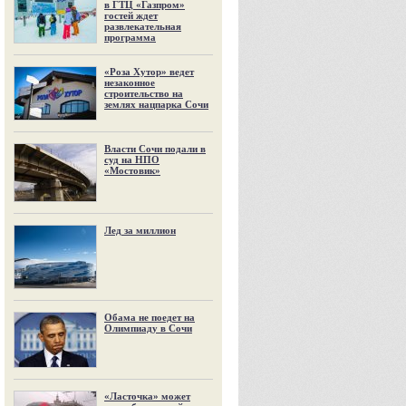
в ГТЦ «Газпром»
гостей ждет
развлекательная
программа
«Роза Хутор» ведет
незаконное
строительство на
землях нацпарка Сочи
Власти Сочи подали в
суд на НПО
«Мостовик»
Лед за миллион
Обама не поедет на
Олимпиаду в Сочи
«Ласточка» может