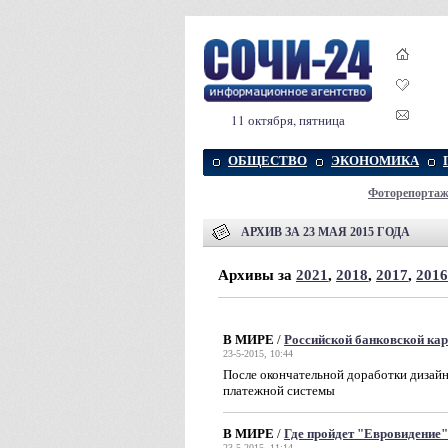
11 октября, пятница
ОБЩЕСТВО
ЭКОНОМИКА
Фоторепорта
АРХИВ ЗА 23 МАЯ 2015 ГОДА
Архивы за
2021
,
2018
,
2017
,
2016
В МИРЕ
/
Российской банковской кар
23-5-2015, 10:44
После окончательной доработки дизайн
платежной системы
В МИРЕ
/
Где пройдет "Евровидение
23-5-2015, 11:14