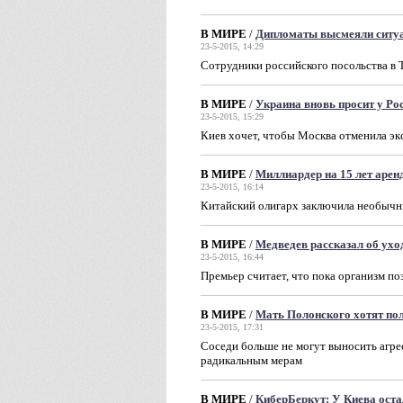
В МИРЕ
/
Дипломаты высмеяли ситу
23-5-2015, 14:29
Сотрудники российского посольства в 
В МИРЕ
/
Украина вновь просит у Рос
23-5-2015, 15:29
Киев хочет, чтобы Москва отменила эк
В МИРЕ
/
Миллиардер на 15 лет арен
23-5-2015, 16:14
Китайский олигарх заключила необычн
В МИРЕ
/
Медведев рассказал об ухо
23-5-2015, 16:44
Премьер считает, что пока организм по
В МИРЕ
/
Мать Полонского хотят по
23-5-2015, 17:31
Соседи больше не могут выносить агре
радикальным мерам
В МИРЕ
/
КиберБеркут: У Киева оста