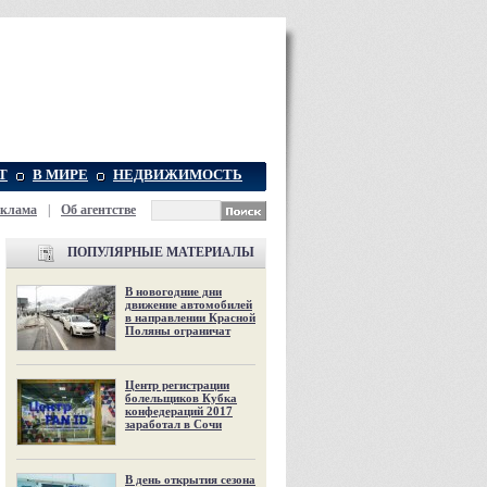
Т
В МИРЕ
НЕДВИЖИМОСТЬ
еклама
|
Об агентстве
ПОПУЛЯРНЫЕ МАТЕРИАЛЫ
В новогодние дни
движение автомобилей
в направлении Красной
Поляны ограничат
Центр регистрации
болельщиков Кубка
конфедераций 2017
заработал в Сочи
В день открытия сезона