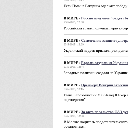
Если Полина Гагарина одержит победу 
В МИРЕ
/
Россия получила "солдат 
23-5-2015, 12:00
Российская армия получила первую се
В МИРЕ
/
Семенченко защитил ульт
23-5-2015, 12:29
Украинский нардеп призвал президента
В МИРЕ
/
Европа создала из Украин
23-5-2015, 12:44
Западные политики создали на Украине
В МИРЕ
/
Премьеру Венгрии отвесил
23-5-2015, 13:15
Глава Еврокомиссии Жан-Клод Юнкер н
партнерство"
В МИРЕ
/
За авто посольства ОАЭ ус
23-5-2015, 13:58
В Москве водитель представительског
остановиться