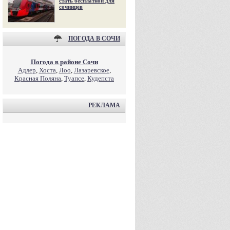
стать бесплатной для
сочинцев
ПОГОДА В СОЧИ
Погода в районе Сочи
Адлер
,
Хоста
,
Лоо
,
Лазаревское
,
Красная Поляна
,
Туапсе
,
Кудепста
РЕКЛАМА