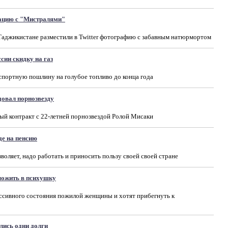
ацию с "Мистралями"
Таджикистане разместили в Twitter фотографию с забавным натюрмортом
сии скидку на газ
cпортную пошлину на голубое топливо до конца года
довал порнозвезду
ый контракт с 22-летней порнозвездой Ролой Мисаки
де на пенсию
зволяет, надо работать и приносить пользу своей своей стране
ложить в психушку
ссивного состояния пожилой женщины и хотят прибегнуть к
лись одни долги