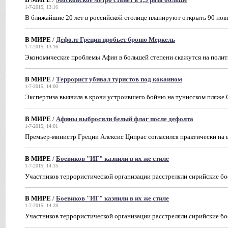
1-7-2015, 13:16
В ближайшие 20 лет в российской столице планируют открыть 90 но
В МИРЕ
/
Дефолт Греции пробьет броню Меркель
1-7-2015, 13:16
Экономические проблемы Афин в большей степени скажутся на полит
В МИРЕ
/
Террорист убивал туристов под кокаином
1-7-2015, 14:00
Экспертиза выявила в крови устроившего бойню на тунисском пляже 
В МИРЕ
/
Афины выбросили белый флаг после дефолта
1-7-2015, 14:01
Премьер-министр Греции Алексис Ципрас согласился практически на 
В МИРЕ
/
Боевиков "ИГ" казнили в их же стиле
1-7-2015, 14:15
Участников террористической организации расстреляли сирийские бо
В МИРЕ
/
Боевиков "ИГ" казнили в их же стиле
1-7-2015, 14:28
Участников террористической организации расстреляли сирийские бо