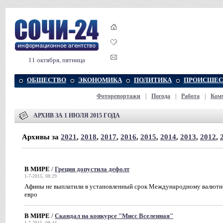
11 октября, пятница
ОБЩЕСТВО
ЭКОНОМИКА
ПОЛИТИКА
ПРОИСШЕС
Фоторепортажи
|
Погода
|
Работа
|
Ком
АРХИВ ЗА 1 ИЮЛЯ 2015 ГОДА
Архивы за
2021
,
2018
,
2017
,
2016
,
2015
,
2014
,
2013
,
2012
,
В МИРЕ
/
Греция допустила дефолт
1-7-2015, 08:29
Афины не выплатили в установленный срок Международному валютном
евро
В МИРЕ
/
Скандал на конкурсе "Мисс Вселенная"
1-7-2015, 08:44