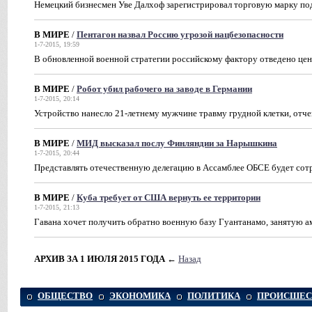
Немецкий бизнесмен Уве Далхоф зарегистрировал торговую марку под
В МИРЕ
/
Пентагон назвал Россию угрозой нацбезопасности
1-7-2015, 19:59
В обновленной военной стратегии российскому фактору отведено цен
В МИРЕ
/
Робот убил рабочего на заводе в Германии
1-7-2015, 20:14
Устройство нанесло 21-летнему мужчине травму грудной клетки, отче
В МИРЕ
/
МИД высказал послу Финляндии за Нарышкина
1-7-2015, 20:44
Представлять отечественную делегацию в Ассамблее ОБСЕ будет сот
В МИРЕ
/
Куба требует от США вернуть ее территории
1-7-2015, 21:13
Гавана хочет получить обратно военную базу Гуантанамо, занятую 
АРХИВ ЗА 1 ИЮЛЯ 2015 ГОДА
←
Назад
ОБЩЕСТВО
ЭКОНОМИКА
ПОЛИТИКА
ПРОИСШЕС