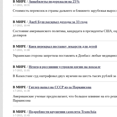
В МИРЕ
/
Авиабилеты подорожали на 25%
1-7-2015, 10:31
Стоимость перевозок в страны дальнего и ближнего зарубежья выросла
В МИРЕ
/
Джеб Буш раскрыл доходы за 33 года
1-7-2015, 10:44
Состояние американского политика, кандидата в президенты США, оц
долларов
В МИРЕ
/
Киев перекрыл поставку лекарств для детей
1-7-2015, 11:00
Украинская сторона запретила поставлять в Донбасс любые медицин
В МИРЕ
/
Немец и россиянин устроили оргию на вокзале
1-7-2015, 11:01
В Казахстане суд оштрафовал двух мужчин на шесть тысяч рублей за
В МИРЕ
/
Гитлер напал на СССР из-за Паркинсона
1-7-2015, 11:30
Американские ученые предполагают, что большое влияние на его реш
Паркинсона
В МИРЕ
/
Подробности крушения самолета TransAsia
1-7-2015, 11:43