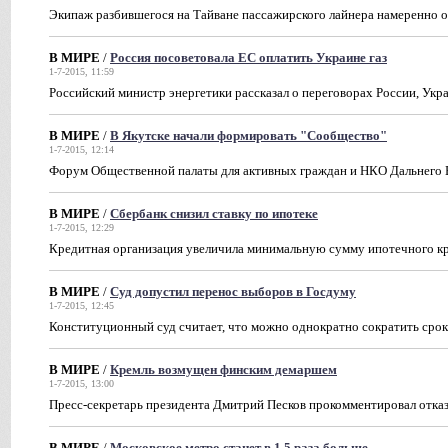
Экипаж разбившегося на Тайване пассажирского лайнера намеренно о
В МИРЕ
/
Россия посоветовала ЕC оплатить Украине газ
1-7-2015, 11:59
Российский министр энергетики рассказал о переговорах России, Укр
В МИРЕ
/
В Якутске начали формировать "Сообщество"
1-7-2015, 12:14
Форум Общественной палаты для активных граждан и НКО Дальнего В
В МИРЕ
/
Сбербанк снизил ставку по ипотеке
1-7-2015, 12:29
Кредитная организация увеличила минимальную сумму ипотечного кре
В МИРЕ
/
Суд допустил перенос выборов в Госдуму
1-7-2015, 12:45
Конституционный суд считает, что можно однократно сократить сро
В МИРЕ
/
Кремль возмущен финским демаршем
1-7-2015, 13:00
Пресс-секретарь президента Дмитрий Песков прокомментировал отка
В МИРЕ
/
Московское метро станет в 1,5 раза больше