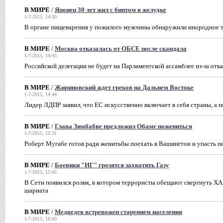
В МИРЕ
/
Японец 30 лет жил с бинтом в желудке
1-7-2015, 14:30
В органе пищеварения у пожилого мужчины обнаружили инородное те
В МИРЕ
/
Москва отказалась от ОБСЕ после скандала
1-7-2015, 14:43
Российской делегации не будет на Парламентской ассамблее из-за от
В МИРЕ
/
Жириновский ждет греков на Дальнем Востоке
1-7-2015, 14:44
Лидер ЛДПР заявил, что ЕС искусственно включает в себя страны, а п
В МИРЕ
/
Глава Зимбабве предложил Обаме пожениться
1-7-2015, 15:31
Роберт Мугабе готов ради женитьбы поехать в Вашингтон и упасть п
В МИРЕ
/
Боевики "ИГ" грозятся захватить Газу
1-7-2015, 15:45
В Сети появился ролик, в котором террористы обещают свергнуть ХА
шариата
В МИРЕ
/
Медведев встревожен старением населения
1-7-2015, 16:00