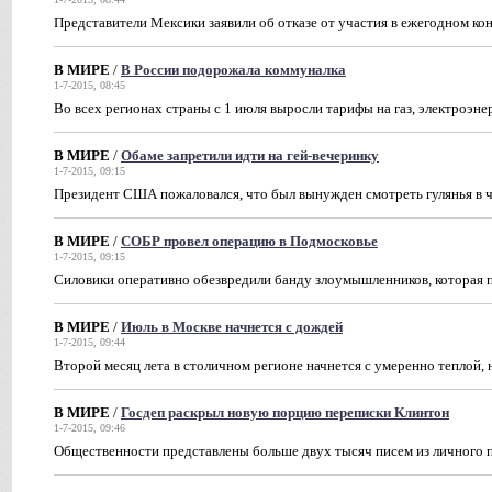
Представители Мексики заявили об отказе от участия в ежегодном ко
В МИРЕ
/
В России подорожала коммуналка
1-7-2015, 08:45
Во всех регионах страны с 1 июля выросли тарифы на газ, электроэне
В МИРЕ
/
Обаме запретили идти на гей-вечеринку
1-7-2015, 09:15
Президент США пожаловался, что был вынужден смотреть гулянья в 
В МИРЕ
/
СОБР провел операцию в Подмосковье
1-7-2015, 09:15
Силовики оперативно обезвредили банду злоумышленников, которая 
В МИРЕ
/
Июль в Москве начнется с дождей
1-7-2015, 09:44
Второй месяц лета в столичном регионе начнется с умеренно теплой,
В МИРЕ
/
Госдеп раскрыл новую порцию переписки Клинтон
1-7-2015, 09:46
Общественности представлены больше двух тысяч писем из личного 