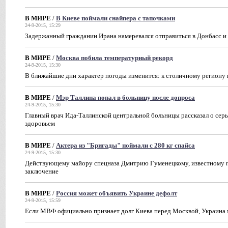
В МИРЕ
/
В Киеве поймали снайпера с тапочками
24-9-2015, 15:29
Задержанный гражданин Ирана намеревался отправиться в Донбасс и
В МИРЕ
/
Москва побила температурный рекорд
24-9-2015, 15:30
В ближайшие дни характер погоды изменится: к столичному регион
В МИРЕ
/
Мэр Таллина попал в больницу после допроса
24-9-2015, 15:30
Главный врач Ида-Таллинской центральной больницы рассказал о сер
здоровьем
В МИРЕ
/
Актера из "Бригады" поймали с 280 кг спайса
24-9-2015, 15:30
Действующему майору спецназа Дмитрию Гуменецкому, известному п
заключение
В МИРЕ
/
Россия может объявить Украине дефолт
24-9-2015, 15:59
Если МВФ официально признает долг Киева перед Москвой, Украина