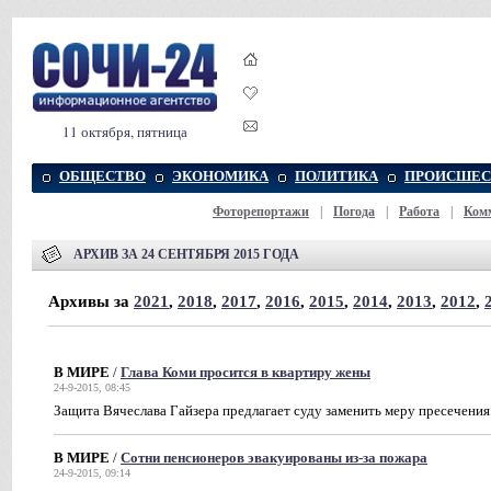
11 октября, пятница
ОБЩЕСТВО
ЭКОНОМИКА
ПОЛИТИКА
ПРОИСШЕС
Фоторепортажи
|
Погода
|
Работа
|
Ком
АРХИВ ЗА 24 СЕНТЯБРЯ 2015 ГОДА
Архивы за
2021
,
2018
,
2017
,
2016
,
2015
,
2014
,
2013
,
2012
,
В МИРЕ
/
Глава Коми просится в квартиру жены
24-9-2015, 08:45
Защита Вячеслава Гайзера предлагает суду заменить меру пресечени
В МИРЕ
/
Сотни пенсионеров эвакуированы из-за пожара
24-9-2015, 09:14