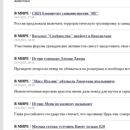
животное
В МИРЕ
/
США блокируют санкции против "ИГ"
24-9-2015, 17:30
Россия предложила включить террористическую группировку в санк
В МИРЕ
/
Восьмое "Сообщество" пройдет в Краснодаре
24-9-2015, 18:00
Участники форума гражданских активистов смогут представить свои
В МИРЕ
/
Путин успокоил Элтона Джона
24-9-2015, 18:14
Президент попросил певца не обижаться на розыгрыш и пообещал вст
В МИРЕ
/
"Мисс Италия" обозвала Джордана итальянцем
24-9-2015, 18:59
Новоиспеченная королева красоты вновь дала повод для шуток и сар
В МИРЕ
/
Путин: Меня по-разному называют
24-9-2015, 19:00
Глава российского государства считает, что прозвище Царь ему сове
В МИРЕ
/
Москва готова уступить Киеву только $20