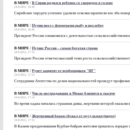
В МИРЕ
/
В Сирии родился ребенок со снарядом в голове
24-9-2015, 16:44
Сирийские хирурги успешно удалили осколки шрапнели изо лба ново
В МИРЕ
/
Путин поел с фермерами рыбу и похлебку
24-9-2015, 16:46
Президент России ознакомился с деятельностью сельскохозяйственно
В МИРЕ
/
Путин: Россия – самая богатая страна
24-9-2015, 17:13
Президент России отметил высокий темп роста сельскохозяйственного
В МИРЕ
/
Рунет защитят от вербовщиков "ИГ"
24-9-2015, 17:13
Сотрудники Агентства по делам национальностей проведут профилак
В МИРЕ
/
Число пострадавших в Мекке близится к тысяче
24-9-2015, 17:14
Во время хаджа началась страшная давка, жертвами которой оказалис
В МИРЕ
/
Жертвенный баран сбежал от мусульман (видео)
24-9-2015, 17:15
В Казани праздновавшим Курбан-байрам жителям пришлось изрядно 