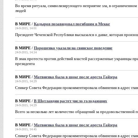
Во время ритуала, символизирующего неприятие зла, в ограниченном
людей
В МИРЕ
/
Кадыров позавидовал погибшим в Мекке
24-9-2015, 14:01
Президент Чеченской Республики высказался о давке, которая произо
В МИРЕ
/
Порошенко указали на свинское поведение
24-9-2015, 14:14
В знак протеста против действий властей рассерженные украинцы пр
президента
В МИРЕ
/
Матвиенко была в шоке после ареста Гайзера
24-9-2015, 14:29
Спикер Совета Федерации прокомментировала обвинения в адрес гла
В МИРЕ
/
В Шотландии растет число голодающих
24-9-2015, 14:29
Всего за несколько лет количество обращений за продовольственной 
В МИРЕ
/
Матвиенко была в шоке после ареста Гайзера
24-9-2015, 14:45
Спикер Совета Федерации прокомментировала обвинения в адрес гла