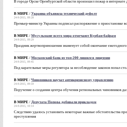
В городе Орске Оренбургской области произошел пожар в интернате 
В МИРЕ
/
Украина объявила технический дефолт
24-9-2015, 09:28
Премьер-министр Украины подписал распоряжение о приостановке вс
В МИРЕ
/
Мусульмане всего мира отмечают Курбан-байрам
24-9-2015, 09:29
Праздник жертвоприношения знаменует собой окончание ежегодного
В МИРЕ
/
Московский банк из топ-200 лишился лицензии
24-9-2015, 09:45
Под карательные меры регулятора за несоблюдение законов попал ст
В МИРЕ
/
Чиновников научат антикризисному управлению
24-9-2015, 09:59
Поручение о создании центра обучения региональных чиновников да
В МИРЕ
/
Депутата Попова добивали прикладом
24-9-2015, 10:14
Следствию удалось установить некоторые важные обстоятельства пр
преступления