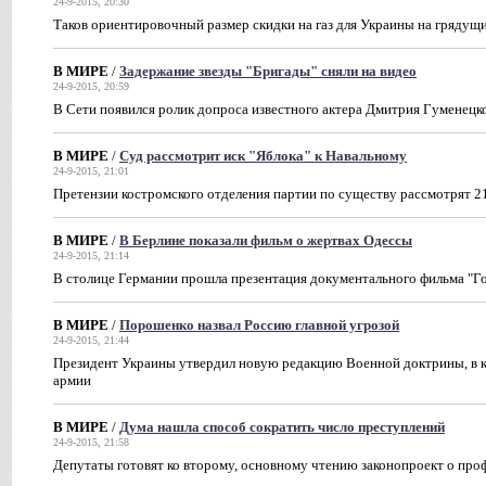
24-9-2015, 20:30
Таков ориентировочный размер скидки на газ для Украины на грядущ
В МИРЕ
/
Задержание звезды "Бригады" сняли на видео
24-9-2015, 20:59
В Сети появился ролик допроса известного актера Дмитрия Гуменецко
В МИРЕ
/
Суд рассмотрит иск "Яблока" к Навальному
24-9-2015, 21:01
Претензии костромского отделения партии по существу рассмотрят 2
В МИРЕ
/
В Берлине показали фильм о жертвах Одессы
24-9-2015, 21:14
В столице Германии прошла презентация документального фильма "Го
В МИРЕ
/
Порошенко назвал Россию главной угрозой
24-9-2015, 21:44
Президент Украины утвердил новую редакцию Военной доктрины, в к
армии
В МИРЕ
/
Дума нашла способ сократить число преступлений
24-9-2015, 21:58
Депутаты готовят ко второму, основному чтению законопроект о пр