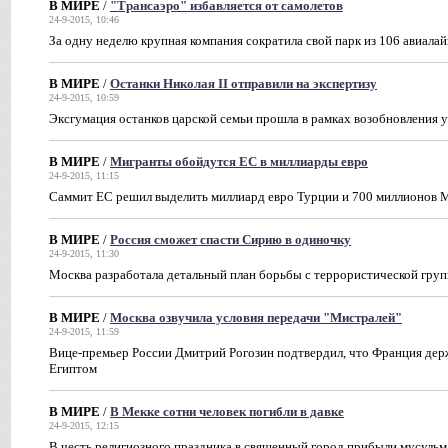
В МИРЕ
/
"Трансаэро" избавляется от самолетов
24-9-2015, 10:46
За одну неделю крупная компания сократила свой парк из 106 авиалай
В МИРЕ
/
Останки Николая II отправили на экспертизу
24-9-2015, 10:59
Эксгумация останков царской семьи прошла в рамках возобновления у
В МИРЕ
/
Мигранты обойдутся ЕС в миллиарды евро
24-9-2015, 11:15
Саммит ЕС решил выделить миллиард евро Турции и 700 миллионов 
В МИРЕ
/
Россия сможет спасти Сирию в одиночку
24-9-2015, 11:30
Москва разработала детальный план борьбы с террористической груп
В МИРЕ
/
Москва озвучила условия передачи "Мистралей"
24-9-2015, 11:59
Вице-премьер России Дмитрий Рогозин подтвердил, что Франция держ
Египтом
В МИРЕ
/
В Мекке сотни человек погибли в давке
24-9-2015, 12:15
В честь религиозного праздника в священный город прибыли мусульма