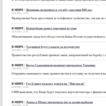
В МИРЕ
/
Женщина позвонила в службу спасения 600 раз
24-9-2015, 12:16
Француженка была арестована за телефонное хулиганство, так как не
В МИРЕ
/
Центробанк вывел триллион из тени
24-9-2015, 12:45
Обналичивание средств в обход счетов Банка России осуществлялось
В МИРЕ
/
Таджиков будут сажать за колдовство
24-9-2015, 13:28
Правительство республики приняло закон, направленный на борьбу с 
В МИРЕ
/
Когда Саакашвили назначат премьером Украины
24-9-2015, 13:30
Отправить нынешнего главу правительства в отставку не получится к
В МИРЕ
/
Где Египет возьмет деньги на "Мистрали"
24-9-2015, 13:44
СМИ выяснили, что Каир будет покупать вертолетоносцы с финансов
В МИРЕ
/
Давка в Мекке произошла после казни шайтана
24-9-2015, 13:46