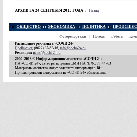
АРХИВ ЗА 24 СЕНТЯБРЯ 2015 ГОДА
←
Назад
ОБЩЕСТВО
ЭКОНОМИКА
ПОЛИТИКА
ПРОИСШЕС
Фоторепортажи
|
Погода
|
Работа
|
Ком
Размещение рекламы в «СОЧИ 24»
Прайс-лист
, (8622) 37-62-16,
info@sochi-24.ru
Редакция:
news@sochi-24.ru
2009–2013 © Информационное агентство «СОЧИ 24»
ИА «СОЧИ 24», св-во регистрации СМИ ИА № ФС 77-44763
Материалы агентства могут содержать информацию
18+
При цитировании гиперссылка на «
СОЧИ 24
» обязательна.