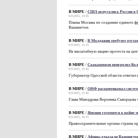
В МИРЕ
/
США испугались России в 
6-9-2015, 14:45
Планы Москвы по созданию единого ф
Вашингтон
В МИРЕ
/
В Молдавии требуют отстав
6-9-2015, 15:15
На масштабную акцию протеста на цен
В МИРЕ
/
Саакашвили пригрозил Ко
6-9-2015, 15:43
Губернатор Одесской области ответил 
В МИРЕ
/
ОНФ раскритиковал систем
6-9-2015, 15:45
Глава Минздрава Вероника Скворцова ч
В МИРЕ
/
Япония готовится к войне 
6-9-2015, 16:15
Правоохранительные органы страны пр
В МИРЕ
/
Афины отказали Вашингто