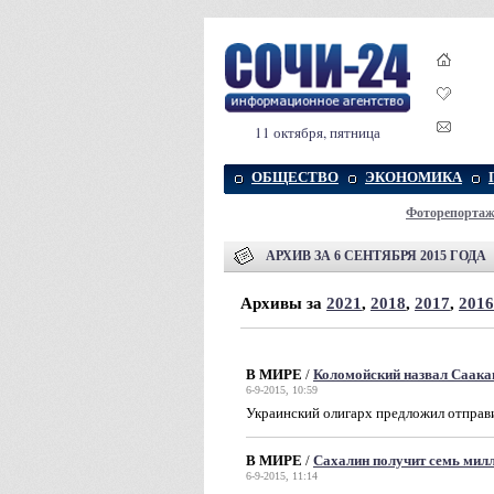
11 октября, пятница
ОБЩЕСТВО
ЭКОНОМИКА
Фоторепорта
АРХИВ ЗА 6 СЕНТЯБРЯ 2015 ГОДА
Архивы за
2021
,
2018
,
2017
,
2016
В МИРЕ
/
Коломойский назвал Саака
6-9-2015, 10:59
Украинский олигарх предложил отправи
В МИРЕ
/
Сахалин получит семь мил
6-9-2015, 11:14