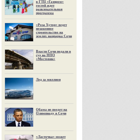
в ГТЦ «Газпром»
гостей ждет
развлекательная
программа
«Роза Хутор» ведет
незаконное
строительство на
землях нацпарка Сочи
Власти Сочи подали в
суд на НПО
«Мостовик»
Лед за миллион
Обама не поедет на
Олимпиаду в Сочи
«Ласточка» может