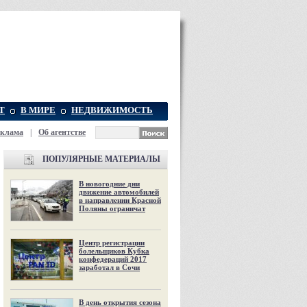
Т
В МИРЕ
НЕДВИЖИМОСТЬ
еклама
|
Об агентстве
ПОПУЛЯРНЫЕ МАТЕРИАЛЫ
В новогодние дни
движение автомобилей
в направлении Красной
Поляны ограничат
Центр регистрации
болельщиков Кубка
конфедераций 2017
заработал в Сочи
В день открытия сезона