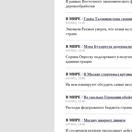
В рамках Восточного экономического 
деревообработки
В МИРЕ
/
Глава Таджикистана сравн
6-9-2015, 11:45
Эмомали Рахмон уверен, что атаки на 
стране
В МИРЕ
/
Мэра Бухареста задержали 
6-9-2015, 13:00
Сорина Опреску подозревают в получен
администрации
В МИРЕ
/
В Москве стартовал крупн
6-9-2015, 13:00
На нем планируют обсудить самые акт
В МИРЕ
/
Во сколько Германии обой
6-9-2015, 13:46
Расходы федерального бюджета страны 
В МИРЕ
/
Москву накроет ливнем
6-9-2015, 14:00
В столичном регионе продолжает дейс