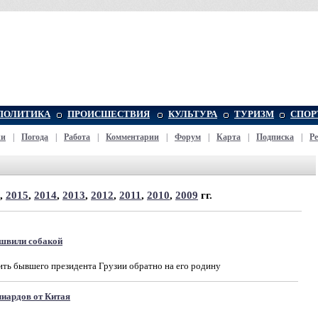
ПОЛИТИКА
ПРОИСШЕСТВИЯ
КУЛЬТУРА
ТУРИЗМ
СПОР
жи
|
Погода
|
Работа
|
Комментарии
|
Форум
|
Карта
|
Подписка
|
Р
,
2015
,
2014
,
2013
,
2012
,
2011
,
2010
,
2009
гг.
швили собакой
ть бывшего президента Грузии обратно на его родину
лиардов от Китая