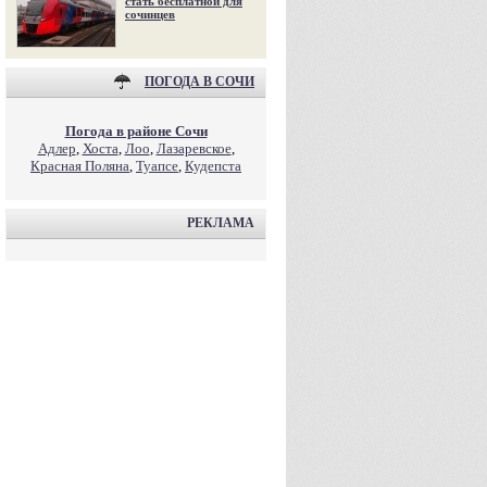
стать бесплатной для
сочинцев
ПОГОДА В СОЧИ
Погода в районе Сочи
Адлер
,
Хоста
,
Лоо
,
Лазаревское
,
Красная Поляна
,
Туапсе
,
Кудепста
РЕКЛАМА