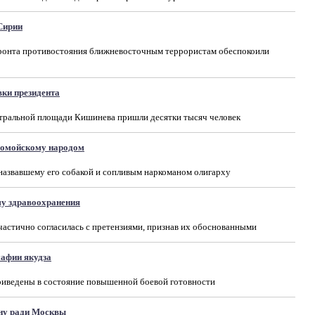
Сирии
ронта противостояния ближневосточным террористам обеспокоили
ки президента
тральной площади Кишинева пришли десятки тысяч человек
ломойскому народом
назвавшему его собакой и сопливым наркоманом олигарху
у здравоохранения
астично согласилась с претензиями, признав их обоснованными
мафии якудза
иведены в состояние повышенной боевой готовности
ну ради Москвы