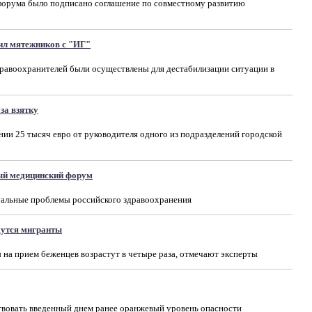
форума было подписано соглашение по совместному развитию
ил мятежников с "ИГ"
правоохранителей были осуществлены для дестабилизации ситуации в
за взятку
ии 25 тысяч евро от руководителя одного из подразделений городской
ый медицинский форум
уальные проблемы российского здравоохранения
дутся мигранты
на прием беженцев возрастут в четыре раза, отмечают эксперты
твовать введенный днем ранее оранжевый уровень опасности