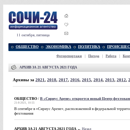
11 октября, пятница
ОБЩЕСТВО
ЭКОНОМИКА
ПОЛИТИКА
ПРОИСШЕС
Фоторепортажи
|
Погода
|
Работа
|
Ком
АРХИВ ЗА 21 АВГУСТА 2021 ГОДА
Архивы за
2021
,
2018
,
2017
,
2016
,
2015
,
2014
,
2013
,
2012
,
ОБЩЕСТВО
/
В «Сириус Арене» откроется новый Центр фехтования
21-8-2021, 10:55
В сентябре в «Сириус Арене», расположенной в федеральной террит
фехтования
АРХИВ ЗА 21 АВГУСТА 2021 ГОДА
←
Назад