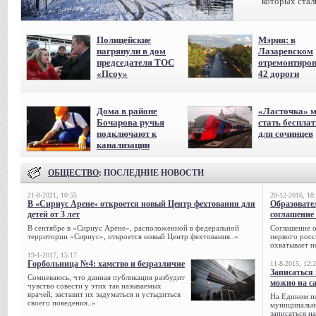
которых стал
Полицейские
Мэрия: в
нагрянули в дом
Лазаревском
председателя ТОС
отремонтиро
«Псоу»
42 дороги
Дома в районе
«Ласточка» 
Бочарова ручья
стать беспла
подключают к
для сочинцев
канализации
ОБЩЕСТВО
: ПОСЛЕДНИЕ НОВОСТИ
21-8-2021, 10:55
20-12-2016, 18
В «Сириус Арене» откроется новый Центр фехтования для
Образовате
детей от 3 лет
соглашение 
В сентябре в «Сириус Арене», расположенной в федеральной
Соглашение о
территории «Сириус», откроется новый Центр фехтования..»
первого росс
охватывает н
19-1-2017, 15:17
Горбольница №4: хамство и безразличие
11-8-2015, 12:
Записаться 
Сомневаюсь, что данная публикация разбудит
можно на са
чувство совести у этих так называемых
врачей, заставит их задуматься и устыдиться
На Едином п
своего поведения..»
муниципальн
записаться н