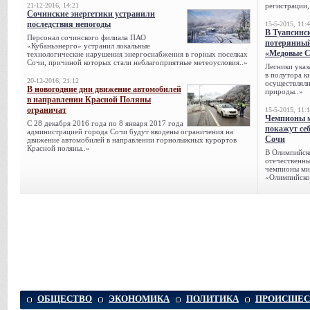
21-12-2016, 14:21
регистрации,
Сочинские энергетики устранили
последствия непогоды
15-5-2015, 11:
В Туапсинс
Персонал сочинского филиала ПАО
потерянны
«Кубаньэнерго» устранил локальные
«Медовые 
технологические нарушения энергоснабжения в горных поселках
Сочи, при­чиной которых стали неблагоприятные метеоусловия..»
Лесники указ
в полутора к
20-12-2016, 21:12
осуществляли
В новогодние дни движение автомобилей
природы..»
в направлении Красной Поляны
ограничат
15-5-2015, 11:
Чемпионы м
С 28 декабря 2016 года по 8 января 2017 года
покажут се
администрацией города Сочи будут вводены ограничения на
Сочи
движение автомобилей в направлении горнолыжных курортов
Красной поляны..»
В Олимпийск
отечественн
чемпионы ми
«Олимпийско
ОБЩЕСТВО
ЭКОНОМИКА
ПОЛИТИКА
ПРОИСШЕС