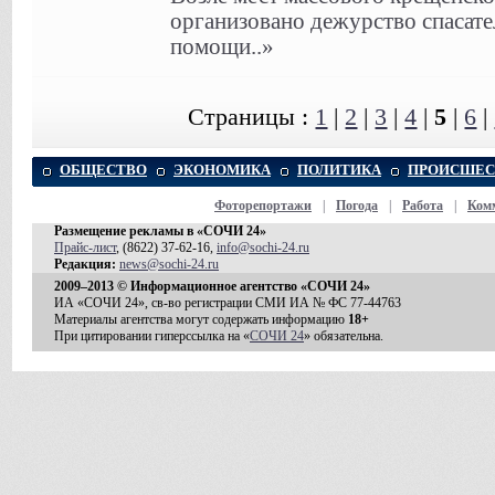
организовано дежурство спасате
помощи..»
Страницы :
1
|
2
|
3
|
4
|
5
|
6
|
ОБЩЕСТВО
ЭКОНОМИКА
ПОЛИТИКА
ПРОИСШЕС
Фоторепортажи
|
Погода
|
Работа
|
Ком
Размещение рекламы в «СОЧИ 24»
Прайс-лист
, (8622) 37-62-16,
info@sochi-24.ru
Редакция:
news@sochi-24.ru
2009–2013 © Информационное агентство «СОЧИ 24»
ИА «СОЧИ 24», св-во регистрации СМИ ИА № ФС 77-44763
Материалы агентства могут содержать информацию
18+
При цитировании гиперссылка на «
СОЧИ 24
» обязательна.