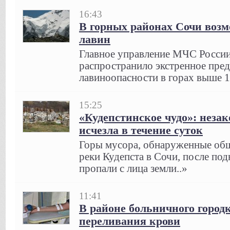
16:43
В горных районах Сочи возм
лавин
Главное управление МЧС Росси
распространило экстренное пре
лавиноопасности в горах выше 1
15:25
«Кудепстинское чудо»: незак
исчезла в течение суток
Горы мусора, обнаруженные общ
реки Кудепста в Сочи, после по
пропали с лица земли..»
11:41
В районе больничного город
переливания крови