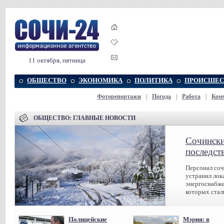
11 октября, пятница
ОБЩЕСТВО
ЭКОНОМИКА
ПОЛИТИКА
ПРОИСШЕС
Фоторепортажи
|
Погода
|
Работа
|
Ком
ОБЩЕСТВО: ГЛАВНЫЕ НОВОСТИ
Сочински
последст
Персонал соч
устранил лок
энергоснабже
которых стал
Полицейские
Мэрия: в