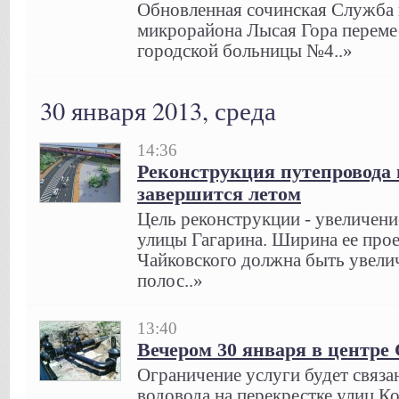
Обновленная сочинская Служба 
микрорайона Лысая Гора переме
городской больницы №4..»
30 января 2013, среда
14:36
Реконструкция путепровода 
завершится летом
Цель реконструкции - увеличен
улицы Гагарина. Ширина ее прое
Чайковского должна быть увелич
полос..»
13:40
Вечером 30 января в центре
Ограничение услуги будет связан
водовода на перекрестке улиц Ко