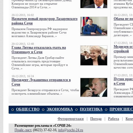
Премьер-министр Великобритании Дэвид
Полномочия 
Кэмерон не поедет на открытие
атамана Куба
Олимпиады-2014 в Сочи..»
продлены на 
20-12-2013, 16:02
18-12-2013, 13
Назначен новый прокурор Лазаревского
Обама не п
района Сочи
Президент С
Олипийские 
Приказом Генпрокурора РФ надзорное
опубликовал 
ведомство в Лазаревском районе Сочи
делегации..»
возглавил Александр Баранов..»
17-12-2013, 14
20-12-2013, 12:48
Медведев о
Глава Литвы отказалась ехать на
стройкой
Олимпиаду в Сочи
Премьер-мини
Президент Литвы Даля Грибаускайте
результатами
отказалась посещать предстоящие
Олимпийским 
Олимпийские игры, которые пройдут в
качество сото
Сочи..»
17-12-2013, 13
18-12-2013, 16:24
Путин приг
Президент Лукашенко отправился в
в Сочи
Сочи
Президент Р
Президент Беларуси отправился в Сочи, чтобы
Александра Л
осмотреть олимпийские объекты..»
ознакомиться
ОБЩЕСТВО
ЭКОНОМИКА
ПОЛИТИКА
ПРОИСШЕС
Фоторепортажи
|
Погода
|
Работа
|
Ком
Размещение рекламы в «СОЧИ 24»
Прайс-лист
, (8622) 37-62-16,
info@sochi-24.ru