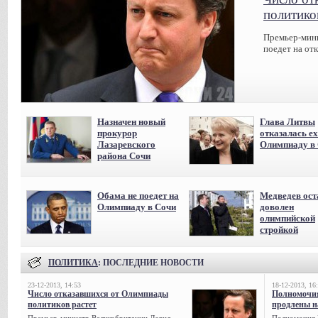
политико
Премьер-мин
поедет на от
Назначен новый
Глава Литвы
прокурор
отказалась ех
Лазаревского
Олимпиаду в
района Сочи
Обама не поедет на
Медведев ост
Олимпиаду в Сочи
доволен
олимпийской
стройкой
ПОЛИТИКА
: ПОСЛЕДНИЕ НОВОСТИ
23-12-2013, 14:53
18-12-2013, 16
Число отказавшихся от Олимпиады
Полномочия
политиков растет
продлены на