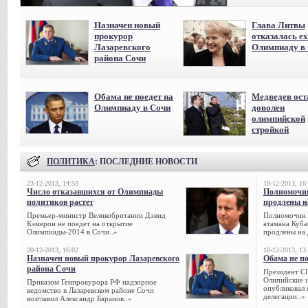
Назначен новый
Глава Литвы
прокурор
отказалась ех
Лазаревского
Олимпиаду в
района Сочи
Обама не поедет на
Медведев ост
Олимпиаду в Сочи
доволен
олимпийской
стройкой
ПОЛИТИКА
: ПОСЛЕДНИЕ НОВОСТИ
23-12-2013, 14:53
18-12-2013, 16
Число отказавшихся от Олимпиады
Полномочия
политиков растет
продлены на
Премьер-министр Великобритании Дэвид
Полномочия 
Кэмерон не поедет на открытие
атамана Куба
Олимпиады-2014 в Сочи..»
продлены на 
20-12-2013, 16:02
18-12-2013, 13
Назначен новый прокурор Лазаревского
Обама не п
района Сочи
Президент С
Олипийские 
Приказом Генпрокурора РФ надзорное
опубликовал 
ведомство в Лазаревском районе Сочи
делегации..»
возглавил Александр Баранов..»