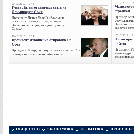
17-12-2013, 14
20-12-2013, 12:48
Медведев о
Глава Литвы отказалась ехать на
стройкой
Олимпиаду в Сочи
Премьер-мини
Президент Литвы Даля Грибаускайте
результатами
отказалась посещать предстоящие
Олимпийским 
Олимпийские игры, которые пройдут в
качество сото
Сочи..»
17-12-2013, 13
18-12-2013, 16:24
Путин приг
Президент Лукашенко отправился в
в Сочи
Сочи
Президент Р
Президент Беларуси отправился в Сочи, чтобы
Александра Л
осмотреть олимпийские объекты..»
ознакомиться
ОБЩЕСТВО
ЭКОНОМИКА
ПОЛИТИКА
ПРОИСШЕС