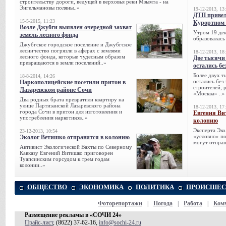
строительству дороги, ведущей в верховья реки Мзымта - на
Энгельмановы поляны..»
19-12-2013, 13
ДТП привел
15-5-2015, 11:23
Курортном 
Возле Джубги выявлен очередной захват
Утром 19 дек
земель лесного фонда
образовалась
Джубгское городское поселение и Джубгское
лесничество погрязли в аферах с землями
18-12-2013, 18
лесного фонда, которые чудесным образом
Две тысячи
превращаются в земли поселений..»
остались бе
Более двух т
18-8-2014, 14:26
остались без
Наркополицейские посетили притон в
строителей, 
Лазаревском районе Сочи
«Москва» ..»
Два родных брата превратили квартиру на
улице Партизанской Лазаревского района
18-12-2013, 17
города Сочи в притон для изготовления и
Евгения Ви
употребления наркотиков..»
колонию
Эксперта Эко
23-12-2013, 10:54
«условно» по
Эколог Ветишко отправится в колонию
могут отправ
Активист Экологической Вахты по Северному
Кавказу Евгений Витишко приговорен
Туапсинским горсудом к трем годам
колонии..»
ОБЩЕСТВО
ЭКОНОМИКА
ПОЛИТИКА
ПРОИСШЕС
Фоторепортажи
|
Погода
|
Работа
|
Ком
Размещение рекламы в «СОЧИ 24»
Прайс-лист
, (8622) 37-62-16,
info@sochi-24.ru