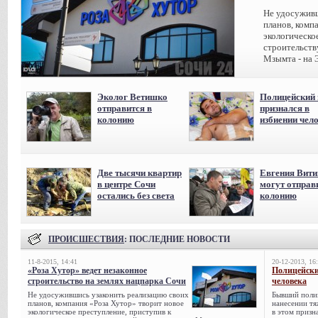
Не удосуживш
планов, комп
экологическо
строительств
Мзымта - на 
Эколог Ветишко
Полицейский 
отправится в
признался в
колонию
избиении чел
Две тысячи квартир
Евгения Вит
в центре Сочи
могут отправ
остались без света
колонию
ПРОИСШЕСТВИЯ
: ПОСЛЕДНИЕ НОВОСТИ
11-8-2015, 14:41
20-12-2013, 16
«Роза Хутор» ведет незаконное
Полицейски
строительство на землях нацпарка Сочи
человека
Не удосужившись узаконить реализацию своих
Бывший поли
планов, компания «Роза Хутор» творит новое
нанесении тя
экологическое преступление, приступив к
в этом призна