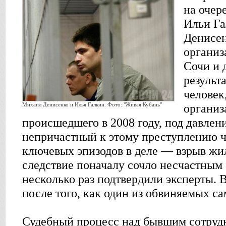
на очер
Ильи Га
Денисен
организ
Сочи и 
результ
человек
Михаил Денисенко и Илья Галкин. Фото: "Живая Кубань"
организ
происшедшего в 2008 году, под давлен
непричастный к этому преступлению че
ключевых эпизодов в деле — взрыв жи
следствие поначалу сочло несчастным 
несколько раз подтвердили эксперты. 
после того, как один из обвиняемых са
Судебный процесс над бывшим сотру