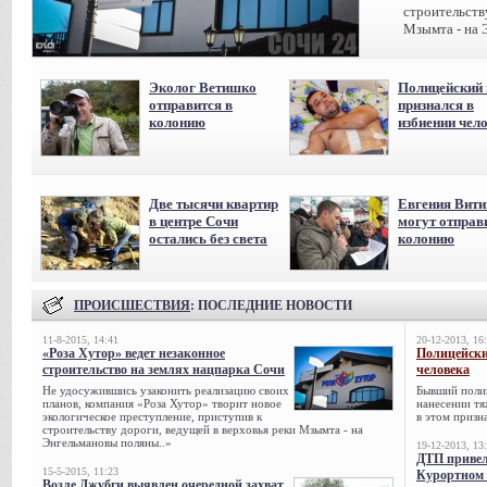
строительств
Мзымта - на 
Эколог Ветишко
Полицейский 
отправится в
признался в
колонию
избиении чел
Две тысячи квартир
Евгения Вит
в центре Сочи
могут отправ
остались без света
колонию
ПРОИСШЕСТВИЯ
: ПОСЛЕДНИЕ НОВОСТИ
11-8-2015, 14:41
20-12-2013, 16
«Роза Хутор» ведет незаконное
Полицейски
строительство на землях нацпарка Сочи
человека
Не удосужившись узаконить реализацию своих
Бывший поли
планов, компания «Роза Хутор» творит новое
нанесении тя
экологическое преступление, приступив к
в этом призна
строительству дороги, ведущей в верховья реки Мзымта - на
Энгельмановы поляны..»
19-12-2013, 13
ДТП привел
15-5-2015, 11:23
Курортном 
Возле Джубги выявлен очередной захват