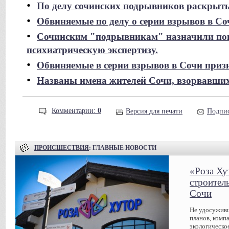
•
По делу сочинских подрывников раскрыт
•
Обвиняемые по делу о серии взрывов в 
•
Сочинским "подрывникам" назначили пов
психиатрическую экспертизу.
•
Обвиняемые в серии взрывов в Сочи приз
•
Названы имена жителей Сочи, взорвавших
Комментарии:
0
Версия для печати
Подпис
ПРОИСШЕСТВИЯ
: ГЛАВНЫЕ НОВОСТИ
«Роза Ху
строител
Сочи
Не удосуживш
планов, комп
экологическо