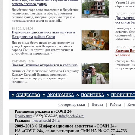
Утром 19 дек
земель лесного фонда
образовалась
Джубгское городское поселение и Джубгское
лесничество погрязли в аферах с землями
18-12-2013, 18
лесного фонда, которые чудесным образом
Две тысячи
превращаются в земли поселений..»
остались бе
Более двух т
18-8-2014, 14:26
остались без
Наркополицейские посетили притон в
строителей, 
Лазаревском районе Сочи
«Москва» ..»
Два родных брата превратили квартиру на
улице Партизанской Лазаревского района
18-12-2013, 17
города Сочи в притон для изготовления и
Евгения Ви
употребления наркотиков..»
колонию
Эксперта Эко
23-12-2013, 10:54
«условно» по
Эколог Ветишко отправится в колонию
могут отправ
Активист Экологической Вахты по Северному
Кавказу Евгений Витишко приговорен
Туапсинским горсудом к трем годам
колонии..»
ОБЩЕСТВО
ЭКОНОМИКА
ПОЛИТИКА
ПРОИСШЕС
Фоторепортажи
|
Погода
|
Работа
|
Ком
Размещение рекламы в «СОЧИ 24»
Прайс-лист
, (8622) 37-62-16,
info@sochi-24.ru
Редакция:
news@sochi-24.ru
2009–2013 © Информационное агентство «СОЧИ 24»
ИА «СОЧИ 24», св-во регистрации СМИ ИА № ФС 77-44763