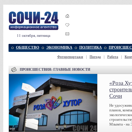
11 октября, пятница
ОБЩЕСТВО
ЭКОНОМИКА
ПОЛИТИКА
ПРОИСШЕС
Фоторепортажи
|
Погода
|
Работа
|
Ком
ПРОИСШЕСТВИЯ: ГЛАВНЫЕ НОВОСТИ
«Роза Ху
строител
Сочи
Не удосуживш
планов, комп
экологическо
строительств
Мзымта - на 