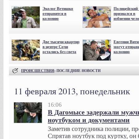
Эколог Ветишко
Полицейский 
отправится в
признался в
колонию
избиении чел
Две тысячи квартир
Евгения Вит
в центре Сочи
могут отправ
остались без света
колонию
ПРОИСШЕСТВИЯ
: ПОСЛЕДНИЕ НОВОСТИ
11 февраля 2013, понедельник
16:06
В Дагомысе задержали мужч
ноутбуком и документами
Заметив сотрудника полиции, пр
Спрятав ноутбук под куртку, он 