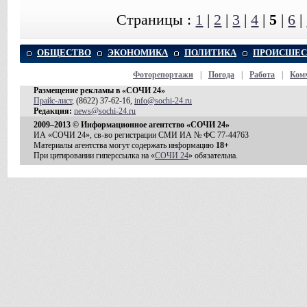
Страницы :
1
|
2
|
3
|
4
|
5
|
6
|
ОБЩЕСТВО
ЭКОНОМИКА
ПОЛИТИКА
ПРОИСШЕС
Фоторепортажи
|
Погода
|
Работа
|
Ком
Размещение рекламы в «СОЧИ 24»
Прайс-лист
, (8622) 37-62-16,
info@sochi-24.ru
Редакция:
news@sochi-24.ru
2009–2013 © Информационное агентство «СОЧИ 24»
ИА «СОЧИ 24», св-во регистрации СМИ ИА № ФС 77-44763
Материалы агентства могут содержать информацию
18+
При цитировании гиперссылка на «
СОЧИ 24
» обязательна.