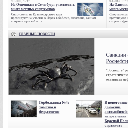
9-1-2014, 15:17
9-1-2014, 15:17
На Олимпиаде в Сочи будут участвовать
На Олимпиа
много местных спортсменов
много мест
Спортсмены из Краснодарского края
Спортсмены и
претендуют на участие в Играх в бобслее, скелетоне, санном
претендуют н
спорте и фристайле...»
спорте и фрис
ГЛАВНЫЕ НОВОСТИ
Санкции 
Роснефти
"Роснефть" р
стратегическ
осваивать не
Горбольница №4:
В новогодние
хамство и
движение
безразличие
автомобилей 
направлении
Красной Пол
ограничат