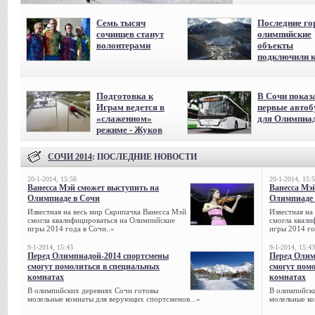
Семь тысяч
Последние го
сочинцев станут
олимпийские
волонтерами
объекты
подключили к
Подготовка к
В Сочи показ
Играм ведется в
первые авто
«слаженном»
для Олимпиа
режиме - Жуков
СОЧИ 2014
: ПОСЛЕДНИЕ НОВОСТИ
20-1-2014, 15:56
20-1-2014, 15:
Ванесса Мэй сможет выступить на
Ванесса Мэ
Олимпиаде в Сочи
Олимпиаде 
Известная на весь мир Скрипачка Ванесса Мэй
Известная на
смогла квалифицироваться на Олимпийские
смогла квали
игры 2014 года в Сочи..»
игры 2014 го
9-1-2014, 15:43
9-1-2014, 15:43
Перед Олимпиадой-2014 спортсмены
Перед Олим
смогут помолиться в специальных
смогут пом
комнатах
комнатах
В олимпийских деревнях Сочи готовы
В олимпийск
молельные комнаты для верующих спортсменов...»
молельные ко