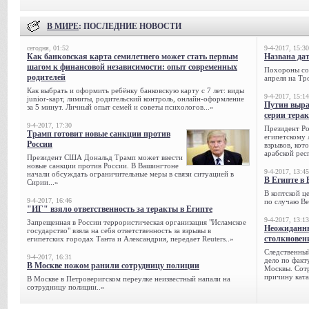
В МИРЕ
: ПОСЛЕДНИЕ НОВОСТИ
сегодня, 01:52
9-4-2017, 15:30
Как банковская карта семилетнего может стать первым
Названа да
шагом к финансовой независимости: опыт современных
Похороны сов
родителей
апреля на Тр
Как выбрать и оформить ребёнку банковскую карту с 7 лет: виды
9-4-2017, 15:14
junior-карт, лимиты, родительский контроль, онлайн-оформление
Путин выра
за 5 минут. Личный опыт семей и советы психологов...»
серии тера
9-4-2017, 17:30
Президент Р
Трамп готовит новые санкции против
египетскому 
России
взрывов, кот
арабской рес
Президент США Дональд Трамп может ввести
новые санкции против России. В Вашингтоне
9-4-2017, 13:45
начали обсуждать ограничительные меры в связи ситуацией в
В Египте в 
Сирии...»
В коптской ц
9-4-2017, 16:46
по случаю Ве
"ИГ" взяло ответственность за теракты в Египте
9-4-2017, 13:13
Запрещенная в России террористическая организация "Исламское
Неожиданны
государство" взяла на себя ответственность за взрывы в
столкновен
египетских городах Танта и Александрия, передает Reuters..»
Следственный
9-4-2017, 16:31
дело по факт
В Москве ножом ранили сотрудницу полиции
Москвы. Сотр
причину ката
В Москве в Петроверигском переулке неизвестный напали на
сотрудницу полиции..»