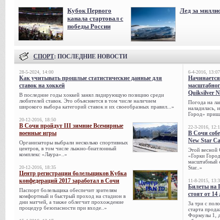
Кубок Первого
Лед за милли
канала стартовал с
победы России
СПОРТ
: ПОСЛЕДНИЕ НОВОСТИ
28-5-2024, 14:00
6-4-2016, 13:07
Как учитывать прошлые статистические данные для
Начинается
ставок на хоккей
масштабног
Quiksilver 
В последние годы хоккей занял лидирующую позицию среди
любителей ставок. Это объясняется в том числе наличием
Погода на ла
широкого выбора категорий ставок и их своеобразных правил...»
наладилась, 
Город» пришл
20-12-2016, 18:50
В Сочи пройдут III зимние Всемирные
22-3-2016, 12:
военные игры
В Сочи собе
New Star C
Организаторы выбрали несколько спортивных
центров, в том числе лыжно-биатлонный
Этой весной 
комплекс «Лаура»..»
«Горки Город
масштабный с
20-12-2016, 18:35
Star..»
Центр регистрации болельщиков Кубка
конфедераций 2017 заработал в Сочи
11-8-2015, 13:
Билеты на 
Паспорт болельщика обеспечит зрителям
стоят от 14
комфортный и быстрый проход на стадион в
дни матчей, а также облегчит прохождение
За три с пол
процедур безопасности при входе..»
старта прода
Формулы 1, д