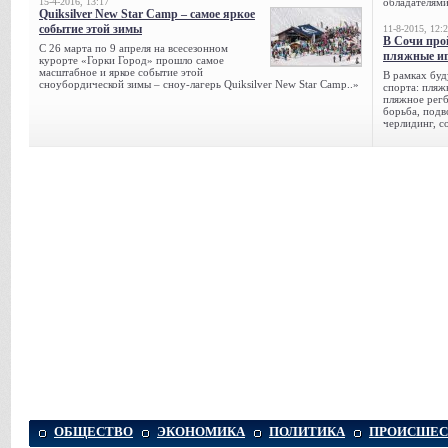
15-4-2016, 13:17
обладателями
Quiksilver New Star Camp – самое яркое
событие этой зимы
11-8-2015, 12:
В Сочи про
С 26 марта по 9 апреля на всесезонном
пляжные и
курорте «Горки Город» прошло самое
масштабное и яркое событие этой
В рамках буд
сноубордической зимы – сноу-лагерь Quiksilver New Star Camp..»
спорта: пляж
пляжное регб
борьба, подв
черлидинг, с
ОБЩЕСТВО
ЭКОНОМИКА
ПОЛИТИКА
ПРОИСШЕС