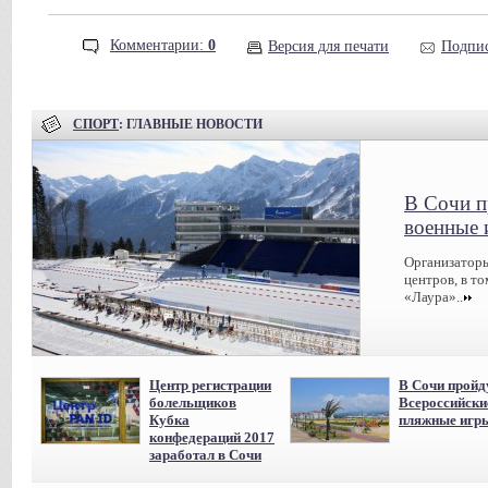
Комментарии:
0
Версия для печати
Подпис
СПОРТ
: ГЛАВНЫЕ НОВОСТИ
В Сочи п
военные 
Организаторы
центров, в т
«Лаура»..
Центр регистрации
В Сочи пройд
болельщиков
Всероссийски
Кубка
пляжные игр
конфедераций 2017
заработал в Сочи