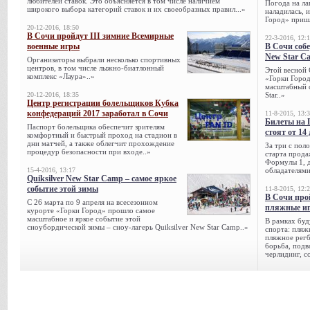
любителей ставок. Это объясняется в том числе наличием
Погода на ла
широкого выбора категорий ставок и их своеобразных правил...»
наладилась, 
Город» пришл
20-12-2016, 18:50
В Сочи пройдут III зимние Всемирные
22-3-2016, 12:
военные игры
В Сочи собе
New Star C
Организаторы выбрали несколько спортивных
центров, в том числе лыжно-биатлонный
Этой весной 
комплекс «Лаура»..»
«Горки Город
масштабный с
20-12-2016, 18:35
Star..»
Центр регистрации болельщиков Кубка
конфедераций 2017 заработал в Сочи
11-8-2015, 13:
Билеты на 
Паспорт болельщика обеспечит зрителям
стоят от 14
комфортный и быстрый проход на стадион в
дни матчей, а также облегчит прохождение
За три с пол
процедур безопасности при входе..»
старта прода
Формулы 1, д
15-4-2016, 13:17
обладателями
Quiksilver New Star Camp – самое яркое
событие этой зимы
11-8-2015, 12:
В Сочи про
С 26 марта по 9 апреля на всесезонном
пляжные и
курорте «Горки Город» прошло самое
масштабное и яркое событие этой
В рамках буд
сноубордической зимы – сноу-лагерь Quiksilver New Star Camp..»
спорта: пляж
пляжное регб
борьба, подв
черлидинг, с