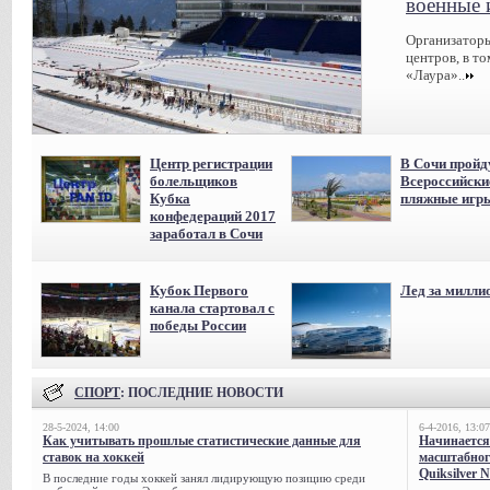
военные 
Организаторы
центров, в т
«Лаура»..
Центр регистрации
В Сочи пройд
болельщиков
Всероссийски
Кубка
пляжные игр
конфедераций 2017
заработал в Сочи
Кубок Первого
Лед за милли
канала стартовал с
победы России
СПОРТ
: ПОСЛЕДНИЕ НОВОСТИ
28-5-2024, 14:00
6-4-2016, 13:07
Как учитывать прошлые статистические данные для
Начинается
ставок на хоккей
масштабног
Quiksilver 
В последние годы хоккей занял лидирующую позицию среди