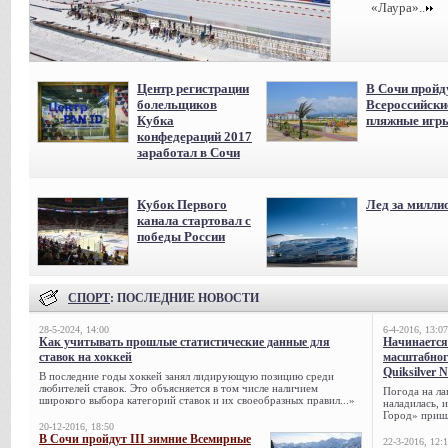
«Лаура»..
Центр регистрации
В Сочи пройд
болельщиков
Всероссийски
Кубка
пляжные игр
конфедераций 2017
заработал в Сочи
Кубок Первого
Лед за милли
канала стартовал с
победы России
СПОРТ
: ПОСЛЕДНИЕ НОВОСТИ
28-5-2024, 14:00
6-4-2016, 13:07
Как учитывать прошлые статистические данные для
Начинается
ставок на хоккей
масштабног
Quiksilver 
В последние годы хоккей занял лидирующую позицию среди
любителей ставок. Это объясняется в том числе наличием
Погода на ла
широкого выбора категорий ставок и их своеобразных правил...»
наладилась, 
Город» пришл
20-12-2016, 18:50
В Сочи пройдут III зимние Всемирные
22-3-2016, 12: