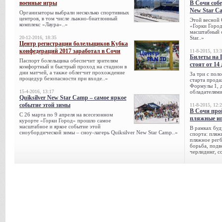
военные игры
В Сочи собе
New Star C
Организаторы выбрали несколько спортивных
центров, в том числе лыжно-биатлонный
Этой весной 
комплекс «Лаура»..»
«Горки Город
масштабный с
20-12-2016, 18:35
Star..»
Центр регистрации болельщиков Кубка
конфедераций 2017 заработал в Сочи
11-8-2015, 13:
Билеты на 
Паспорт болельщика обеспечит зрителям
стоят от 14
комфортный и быстрый проход на стадион в
дни матчей, а также облегчит прохождение
За три с пол
процедур безопасности при входе..»
старта прода
Формулы 1, д
15-4-2016, 13:17
обладателями
Quiksilver New Star Camp – самое яркое
событие этой зимы
11-8-2015, 12:
В Сочи про
С 26 марта по 9 апреля на всесезонном
пляжные и
курорте «Горки Город» прошло самое
масштабное и яркое событие этой
В рамках буд
сноубордической зимы – сноу-лагерь Quiksilver New Star Camp..»
спорта: пляж
пляжное регб
борьба, подв
черлидинг, с