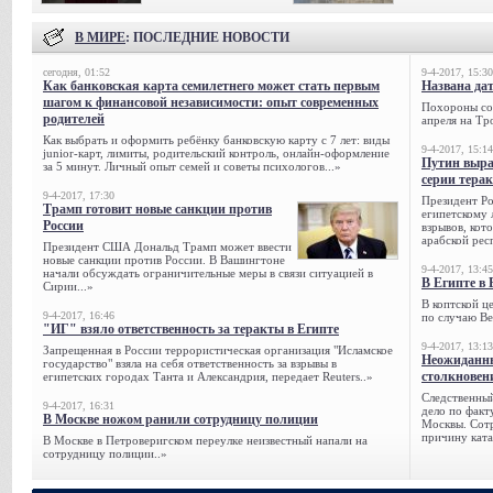
В МИРЕ
: ПОСЛЕДНИЕ НОВОСТИ
сегодня, 01:52
9-4-2017, 15:30
Как банковская карта семилетнего может стать первым
Названа да
шагом к финансовой независимости: опыт современных
Похороны сов
родителей
апреля на Тр
Как выбрать и оформить ребёнку банковскую карту с 7 лет: виды
9-4-2017, 15:14
junior-карт, лимиты, родительский контроль, онлайн-оформление
Путин выра
за 5 минут. Личный опыт семей и советы психологов...»
серии тера
9-4-2017, 17:30
Президент Р
Трамп готовит новые санкции против
египетскому 
России
взрывов, кот
арабской рес
Президент США Дональд Трамп может ввести
новые санкции против России. В Вашингтоне
9-4-2017, 13:45
начали обсуждать ограничительные меры в связи ситуацией в
В Египте в 
Сирии...»
В коптской ц
9-4-2017, 16:46
по случаю Ве
"ИГ" взяло ответственность за теракты в Египте
9-4-2017, 13:13
Запрещенная в России террористическая организация "Исламское
Неожиданны
государство" взяла на себя ответственность за взрывы в
столкновен
египетских городах Танта и Александрия, передает Reuters..»
Следственный
9-4-2017, 16:31
дело по факт
В Москве ножом ранили сотрудницу полиции
Москвы. Сотр
причину ката
В Москве в Петроверигском переулке неизвестный напали на
сотрудницу полиции..»