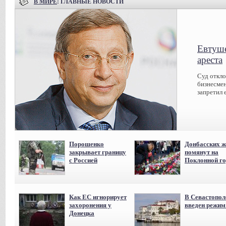
В МИРЕ
: ГЛАВНЫЕ НОВОСТИ
Евтуше
ареста
Суд откл
бизнесмен
запретил 
Порошенко
Донбасских ж
закрывает границу
помянут на
с Россией
Поклонной го
Как ЕС игнорирует
В Севастопол
захоронения у
введен режи
Донецка