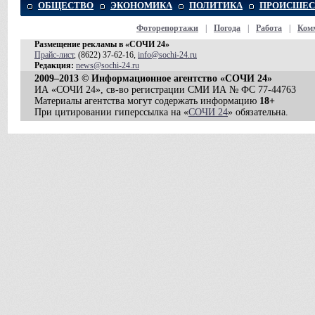
ОБЩЕСТВО
ЭКОНОМИКА
ПОЛИТИКА
ПРОИСШЕС
Фоторепортажи
|
Погода
|
Работа
|
Ком
Размещение рекламы в «СОЧИ 24»
Прайс-лист
, (8622) 37-62-16,
info@sochi-24.ru
Редакция:
news@sochi-24.ru
2009–2013 © Информационное агентство «СОЧИ 24»
ИА «СОЧИ 24», св-во регистрации СМИ ИА № ФС 77-44763
Материалы агентства могут содержать информацию
18+
При цитировании гиперссылка на «
СОЧИ 24
» обязательна.