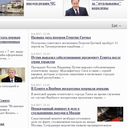
введен режим ЧС
за "мурлыканье"
королевы
Ещё
→
9-4-2017, 15:30
стать первым
Названа дата похорон Георгия Гречко
 современных
Похороны советского космонавта Георгия Гречкой пройдут 11
апреля на Троекуровском кладбище..»
ту с 7 лет: виды
9-4-2017, 15:14
нлайн-оформление
Путин выразил соболезнования президенту Египта после
огов...»
серии терактов
Президент России Владимир Путин выразил соболезнования
египетскому лидеру Абдельфаттаху Сиси в связи с серией
взрывов, которые устроили смертники в нескольких городах
арабской республики..»
9-4-2017, 13:45
и ситуацией в
В Египте в Вербное воскресенье взорвали церковь
В коптской церкви египетского города Танта во время служения
по случаю Вербного воскресенья произошел теракт..»
Египте
9-4-2017, 13:13
зация "Исламское
Неожиданный поворот в деле о
зрывы в
столкновении поездов в Москве
ет Reuters..»
Следственный комитет возбудил уголовное
дело по факту столкновения поездов на западе
ции
Москвы. Сотрудники ведомства назвали предварительную