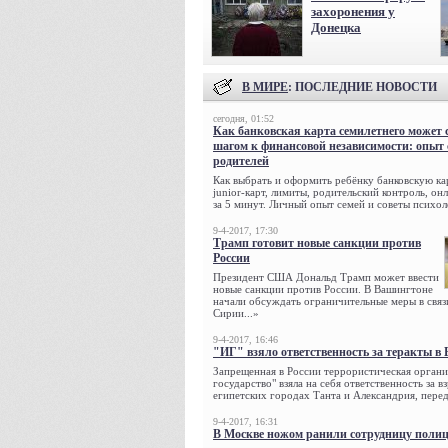
захоронения у
Донецка
В МИРЕ
: ПОСЛЕДНИЕ НОВОСТИ
сегодня, 01:52
Как банковская карта семилетнего может 
шагом к финансовой независимости: опыт
родителей
Как выбрать и оформить ребёнку банковскую кар
junior-карт, лимиты, родительский контроль, о
за 5 минут. Личный опыт семей и советы психол
9-4-2017, 17:30
Трамп готовит новые санкции против
России
Президент США Дональд Трамп может ввести
новые санкции против России. В Вашингтоне
начали обсуждать ограничительные меры в связ
Сирии...»
9-4-2017, 16:46
"ИГ" взяло ответственность за теракты в 
Запрещенная в России террористическая органи
государство" взяла на себя ответственность за в
египетских городах Танта и Александрия, переда
9-4-2017, 16:31
В Москве ножом ранили сотрудницу поли