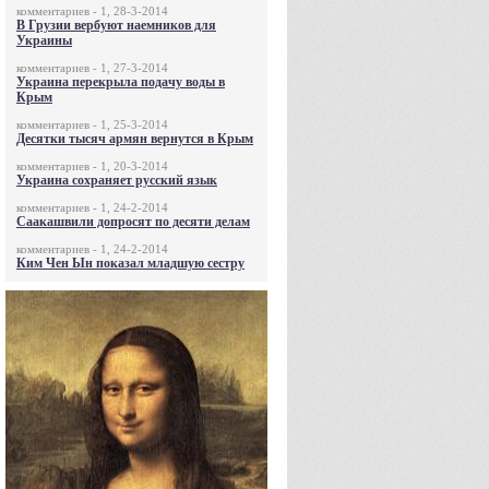
комментариев - 1, 28-3-2014
В Грузии вербуют наемников для
Украины
комментариев - 1, 27-3-2014
Украина перекрыла подачу воды в
Крым
комментариев - 1, 25-3-2014
Десятки тысяч армян вернутся в Крым
комментариев - 1, 20-3-2014
Украина сохраняет русский язык
комментариев - 1, 24-2-2014
Саакашвили допросят по десяти делам
комментариев - 1, 24-2-2014
Ким Чен Ын показал младшую сестру