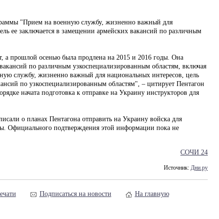
граммы "Прием на военную службу, жизненно важный для
ль ее заключается в замещении армейских вакансий по различным
т, а прошлой осенью была продлена на 2015 и 2016 годы. Она
 вакансий по различным узкоспециализированным областям, включая
ную службу, жизненно важный для национальных интересов, цель
кансий по узкоспециализированным областям", – цитирует Пентагон
порядке начата подготовка к отправке на Украину инструкторов для
исали о планах Пентагона отправить на Украину войска для
ы. Официального подтверждения этой информации пока не
СОЧИ 24
Источник:
Дни.ру
ечати
Подписаться на новости
На главную