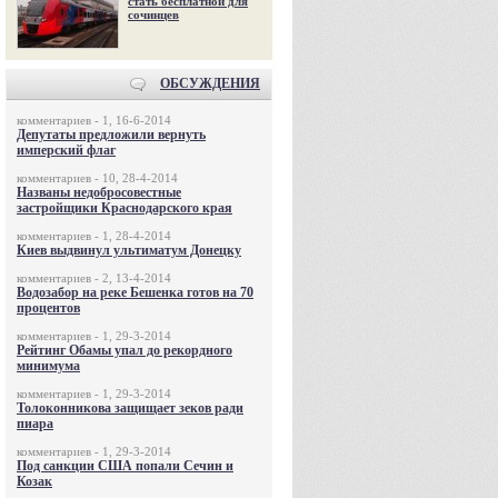
стать бесплатной для
сочинцев
ОБСУЖДЕНИЯ
комментариев - 1, 16-6-2014
Депутаты предложили вернуть
имперский флаг
комментариев - 10, 28-4-2014
Названы недобросовестные
застройщики Краснодарского края
комментариев - 1, 28-4-2014
Киев выдвинул ультиматум Донецку
комментариев - 2, 13-4-2014
Водозабор на реке Бешенка готов на 70
процентов
комментариев - 1, 29-3-2014
Рейтинг Обамы упал до рекордного
минимума
комментариев - 1, 29-3-2014
Толоконникова защищает зеков ради
пиара
комментариев - 1, 29-3-2014
Под санкции США попали Сечин и
Козак