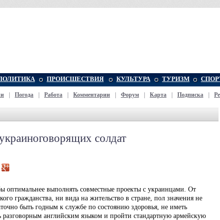
ПОЛИТИКА
ПРОИСШЕСТВИЯ
КУЛЬТУРА
ТУРИЗМ
СПОР
жи
|
Погода
|
Работа
|
Комментарии
|
Форум
|
Карта
|
Подписка
|
Р
украиноговорящих солдат
бы оптимальнее выполнять совместные проекты с украинцами. От
кого гражданства, ни вида на жительство в стране, пол значения не
аточно быть годным к службе по состоянию здоровья, не иметь
ть разговорным английским языком и пройти стандартную армейскую