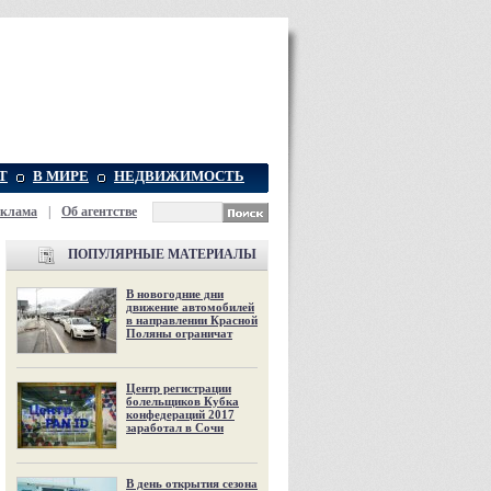
Т
В МИРЕ
НЕДВИЖИМОСТЬ
еклама
|
Об агентстве
ПОПУЛЯРНЫЕ МАТЕРИАЛЫ
В новогодние дни
движение автомобилей
в направлении Красной
Поляны ограничат
Центр регистрации
болельщиков Кубка
конфедераций 2017
заработал в Сочи
В день открытия сезона