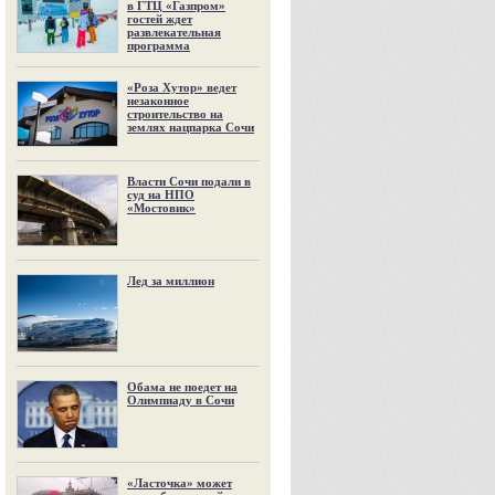
в ГТЦ «Газпром»
гостей ждет
развлекательная
программа
«Роза Хутор» ведет
незаконное
строительство на
землях нацпарка Сочи
Власти Сочи подали в
суд на НПО
«Мостовик»
Лед за миллион
Обама не поедет на
Олимпиаду в Сочи
«Ласточка» может