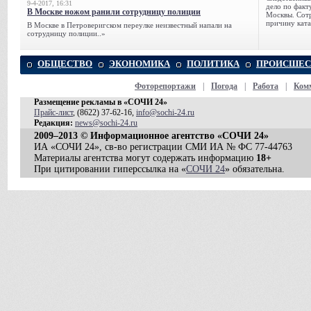
9-4-2017, 16:31
дело по факт
В Москве ножом ранили сотрудницу полиции
Москвы. Сотр
причину ката
В Москве в Петроверигском переулке неизвестный напали на
сотрудницу полиции..»
ОБЩЕСТВО
ЭКОНОМИКА
ПОЛИТИКА
ПРОИСШЕС
Фоторепортажи
|
Погода
|
Работа
|
Ком
Размещение рекламы в «СОЧИ 24»
Прайс-лист
, (8622) 37-62-16,
info@sochi-24.ru
Редакция:
news@sochi-24.ru
2009–2013 © Информационное агентство «СОЧИ 24»
ИА «СОЧИ 24», св-во регистрации СМИ ИА № ФС 77-44763
Материалы агентства могут содержать информацию
18+
При цитировании гиперссылка на «
СОЧИ 24
» обязательна.