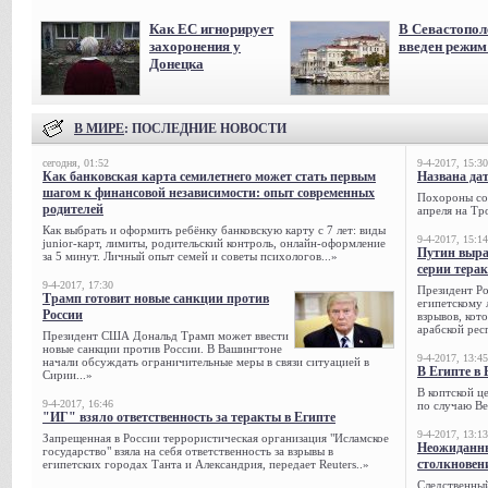
Как ЕС игнорирует
В Севастопол
захоронения у
введен режи
Донецка
В МИРЕ
: ПОСЛЕДНИЕ НОВОСТИ
сегодня, 01:52
9-4-2017, 15:30
Как банковская карта семилетнего может стать первым
Названа да
шагом к финансовой независимости: опыт современных
Похороны сов
родителей
апреля на Тр
Как выбрать и оформить ребёнку банковскую карту с 7 лет: виды
9-4-2017, 15:14
junior-карт, лимиты, родительский контроль, онлайн-оформление
Путин выра
за 5 минут. Личный опыт семей и советы психологов...»
серии тера
9-4-2017, 17:30
Президент Р
Трамп готовит новые санкции против
египетскому 
России
взрывов, кот
арабской рес
Президент США Дональд Трамп может ввести
новые санкции против России. В Вашингтоне
9-4-2017, 13:45
начали обсуждать ограничительные меры в связи ситуацией в
В Египте в 
Сирии...»
В коптской ц
9-4-2017, 16:46
по случаю Ве
"ИГ" взяло ответственность за теракты в Египте
9-4-2017, 13:13
Запрещенная в России террористическая организация "Исламское
Неожиданны
государство" взяла на себя ответственность за взрывы в
столкновен
египетских городах Танта и Александрия, передает Reuters..»
Следственный