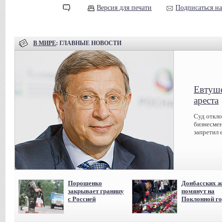
Версия для печати
Подписаться н
В МИРЕ
: ГЛАВНЫЕ НОВОСТИ
Евтуше
ареста
Суд откл
бизнесмен
запретил 
Порошенко
Донбасских ж
закрывает границу
помянут на
с Россией
Поклонной го