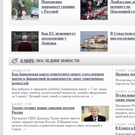
Порошенко
Донбасских ж
закрывает границу
помянут на
с Россией
Поклонной го
Как ЕС игнорирует
В Севастопол
захоронения у
введен режи
Донецка
В МИРЕ
: ПОСЛЕДНИЕ НОВОСТИ
сегодня, 01:52
9-4-2017, 15:30
Как банковская карта семилетнего может стать первым
Названа да
шагом к финансовой независимости: опыт современных
Похороны сов
родителей
апреля на Тр
Как выбрать и оформить ребёнку банковскую карту с 7 лет: виды
9-4-2017, 15:14
junior-карт, лимиты, родительский контроль, онлайн-оформление
Путин выра
за 5 минут. Личный опыт семей и советы психологов...»
серии тера
9-4-2017, 17:30
Президент Р
Трамп готовит новые санкции против
египетскому 
России
взрывов, кот
арабской рес
Президент США Дональд Трамп может ввести
новые санкции против России. В Вашингтоне
9-4-2017, 13:45
начали обсуждать ограничительные меры в связи ситуацией в
В Египте в 
Сирии...»
В коптской ц