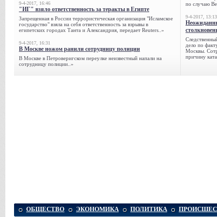
9-4-2017, 16:46
по случаю Ве
"ИГ" взяло ответственность за теракты в Египте
9-4-2017, 13:13
Запрещенная в России террористическая организация "Исламское
Неожиданны
государство" взяла на себя ответственность за взрывы в
столкновен
египетских городах Танта и Александрия, передает Reuters..»
Следственный
9-4-2017, 16:31
дело по факт
В Москве ножом ранили сотрудницу полиции
Москвы. Сотр
причину ката
В Москве в Петроверигском переулке неизвестный напали на
сотрудницу полиции..»
ОБЩЕСТВО
ЭКОНОМИКА
ПОЛИТИКА
ПРОИСШЕС