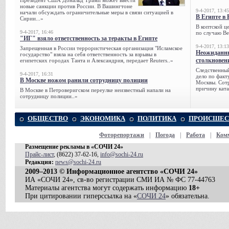
Президент США Дональд Трамп может ввести
новые санкции против России. В Вашингтоне
9-4-2017, 13:45
начали обсуждать ограничительные меры в связи ситуацией в
В Египте в 
Сирии...»
В коптской ц
9-4-2017, 16:46
по случаю Ве
"ИГ" взяло ответственность за теракты в Египте
9-4-2017, 13:13
Запрещенная в России террористическая организация "Исламское
Неожиданны
государство" взяла на себя ответственность за взрывы в
столкновен
египетских городах Танта и Александрия, передает Reuters..»
Следственный
9-4-2017, 16:31
дело по факт
В Москве ножом ранили сотрудницу полиции
Москвы. Сотр
причину ката
В Москве в Петроверигском переулке неизвестный напали на
сотрудницу полиции..»
ОБЩЕСТВО
ЭКОНОМИКА
ПОЛИТИКА
ПРОИСШЕС
Фоторепортажи
|
Погода
|
Работа
|
Ком
Размещение рекламы в «СОЧИ 24»
Прайс-лист
, (8622) 37-62-16,
info@sochi-24.ru
Редакция:
news@sochi-24.ru
2009–2013 © Информационное агентство «СОЧИ 24»
ИА «СОЧИ 24», св-во регистрации СМИ ИА № ФС 77-44763
Материалы агентства могут содержать информацию
18+
При цитировании гиперссылка на «
СОЧИ 24
» обязательна.