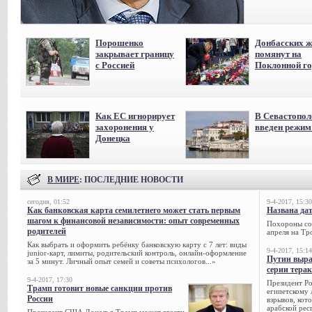
Порошенко
Донбасских ж
закрывает границу
помянут на
с Россией
Поклонной го
Как ЕС игнорирует
В Севастопол
захоронения у
введен режи
Донецка
В МИРЕ
: ПОСЛЕДНИЕ НОВОСТИ
сегодня, 01:52
9-4-2017, 15:30
Как банковская карта семилетнего может стать первым
Названа да
шагом к финансовой независимости: опыт современных
Похороны сов
родителей
апреля на Тр
Как выбрать и оформить ребёнку банковскую карту с 7 лет: виды
9-4-2017, 15:14
junior-карт, лимиты, родительский контроль, онлайн-оформление
Путин выра
за 5 минут. Личный опыт семей и советы психологов...»
серии тера
9-4-2017, 17:30
Президент Р
Трамп готовит новые санкции против
египетскому 
России
взрывов, кот
арабской рес