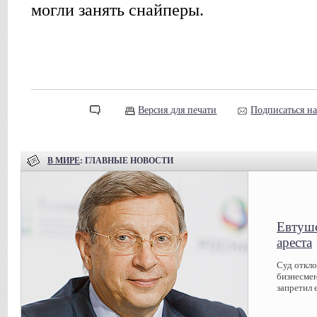
могли занять снайперы.
Версия для печати
Подписаться н
В МИРЕ
: ГЛАВНЫЕ НОВОСТИ
Евтуше
ареста
Суд откл
бизнесмен
запретил 