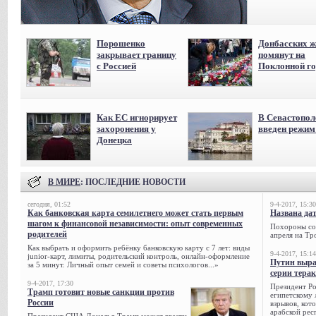
Порошенко
Донбасских ж
закрывает границу
помянут на
с Россией
Поклонной го
Как ЕС игнорирует
В Севастопол
захоронения у
введен режи
Донецка
В МИРЕ
: ПОСЛЕДНИЕ НОВОСТИ
сегодня, 01:52
9-4-2017, 15:30
Как банковская карта семилетнего может стать первым
Названа да
шагом к финансовой независимости: опыт современных
Похороны сов
родителей
апреля на Тр
Как выбрать и оформить ребёнку банковскую карту с 7 лет: виды
9-4-2017, 15:14
junior-карт, лимиты, родительский контроль, онлайн-оформление
Путин выра
за 5 минут. Личный опыт семей и советы психологов...»
серии тера
9-4-2017, 17:30
Президент Р
Трамп готовит новые санкции против
египетскому 
России
взрывов, кот
арабской рес