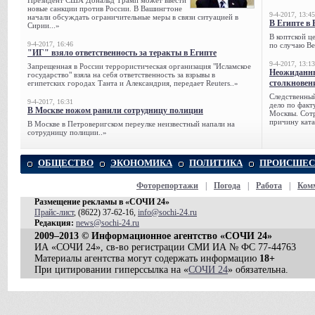
Президент США Дональд Трамп может ввести
новые санкции против России. В Вашингтоне
9-4-2017, 13:45
начали обсуждать ограничительные меры в связи ситуацией в
В Египте в 
Сирии...»
В коптской ц
9-4-2017, 16:46
по случаю Ве
"ИГ" взяло ответственность за теракты в Египте
9-4-2017, 13:13
Запрещенная в России террористическая организация "Исламское
Неожиданны
государство" взяла на себя ответственность за взрывы в
столкновен
египетских городах Танта и Александрия, передает Reuters..»
Следственный
9-4-2017, 16:31
дело по факт
В Москве ножом ранили сотрудницу полиции
Москвы. Сотр
причину ката
В Москве в Петроверигском переулке неизвестный напали на
сотрудницу полиции..»
ОБЩЕСТВО
ЭКОНОМИКА
ПОЛИТИКА
ПРОИСШЕС
Фоторепортажи
|
Погода
|
Работа
|
Ком
Размещение рекламы в «СОЧИ 24»
Прайс-лист
, (8622) 37-62-16,
info@sochi-24.ru
Редакция:
news@sochi-24.ru
2009–2013 © Информационное агентство «СОЧИ 24»
ИА «СОЧИ 24», св-во регистрации СМИ ИА № ФС 77-44763
Материалы агентства могут содержать информацию
18+
При цитировании гиперссылка на «
СОЧИ 24
» обязательна.