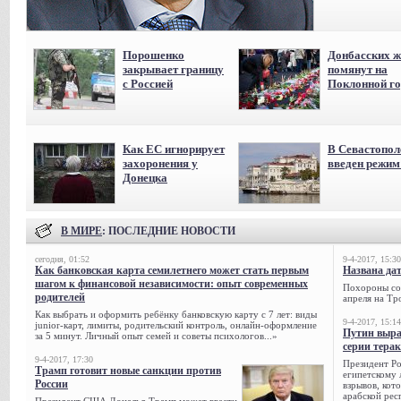
Порошенко
Донбасских ж
закрывает границу
помянут на
с Россией
Поклонной го
Как ЕС игнорирует
В Севастопол
захоронения у
введен режи
Донецка
В МИРЕ
: ПОСЛЕДНИЕ НОВОСТИ
сегодня, 01:52
9-4-2017, 15:30
Как банковская карта семилетнего может стать первым
Названа да
шагом к финансовой независимости: опыт современных
Похороны сов
родителей
апреля на Тр
Как выбрать и оформить ребёнку банковскую карту с 7 лет: виды
9-4-2017, 15:14
junior-карт, лимиты, родительский контроль, онлайн-оформление
Путин выра
за 5 минут. Личный опыт семей и советы психологов...»
серии тера
9-4-2017, 17:30
Президент Р
Трамп готовит новые санкции против
египетскому 
России
взрывов, кот
арабской рес