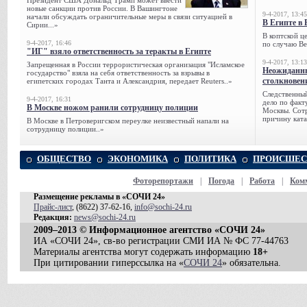
Президент США Дональд Трамп может ввести
новые санкции против России. В Вашингтоне
9-4-2017, 13:45
начали обсуждать ограничительные меры в связи ситуацией в
В Египте в 
Сирии...»
В коптской ц
9-4-2017, 16:46
по случаю Ве
"ИГ" взяло ответственность за теракты в Египте
9-4-2017, 13:13
Запрещенная в России террористическая организация "Исламское
Неожиданны
государство" взяла на себя ответственность за взрывы в
столкновен
египетских городах Танта и Александрия, передает Reuters..»
Следственный
9-4-2017, 16:31
дело по факт
В Москве ножом ранили сотрудницу полиции
Москвы. Сотр
причину ката
В Москве в Петроверигском переулке неизвестный напали на
сотрудницу полиции..»
ОБЩЕСТВО
ЭКОНОМИКА
ПОЛИТИКА
ПРОИСШЕС
Фоторепортажи
|
Погода
|
Работа
|
Ком
Размещение рекламы в «СОЧИ 24»
Прайс-лист
, (8622) 37-62-16,
info@sochi-24.ru
Редакция:
news@sochi-24.ru
2009–2013 © Информационное агентство «СОЧИ 24»
ИА «СОЧИ 24», св-во регистрации СМИ ИА № ФС 77-44763
Материалы агентства могут содержать информацию
18+
При цитировании гиперссылка на «
СОЧИ 24
» обязательна.